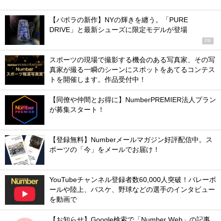
【バボラの新作】NYの輝きを纏う。「PURE
DRIVE」と最新シューズに限定モデルが登場
PR
スポーツの現場で撮影する機会のある写真家、その写
真家が撮る一瞬のシーンにスポットをあてるコンテス
トを開催します。作品受付中！
【同僚や仲間とお得に】NumberPREMIER法人プラン
が募集スタート！
【登録無料】Numberメールマガジン好評配信中。ス
ポーツの「今」をメールでお届け！
YouTubeチャンネル登録者数60,000人突破！バレーボ
ールや陸上、バスケ、野球などの選手のインタビュー
を動画で
【お知らせ】Google検索で「Number Web」の記事