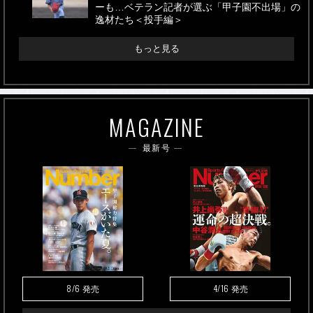
ーも…ベテラン記者が選ぶ「甲子園不出場」の
逸材たち＜投手編＞
もっと見る
MAGAZINE
最新号
8/6
4/16
発売
発売