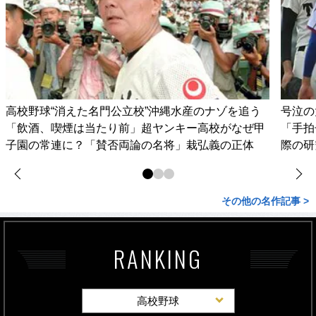
高校野球“消えた名門公立校”沖縄水産のナゾを追う
号泣の
「飲酒、喫煙は当たり前」超ヤンキー高校がなぜ甲
「手拍
子園の常連に？「賛否両論の名将」栽弘義の正体
際の研
その他の名作記事 >
RANKING
高校野球