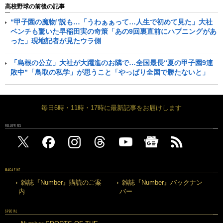
高校野球の前後の記事
“甲子園の魔物”説も…「うわぁぁって…人生で初めて見た」大社
ベンチも驚いた早稲田実の奇策「あの9回裏直前にハプニングがあ
った」現地記者が見たウラ側
「島根の公立」大社が大躍進のお隣で…全国最長“夏の甲子園9連
敗中”「鳥取の私学」が思うこと「やっぱり全国で勝たないと」
毎日6時・11時・17時に最新記事をお届けします
FOLLOW US
MAGAZINE
雑誌『Number』購読のご案
雑誌『Number』バックナン
内
バー
SPECIAL