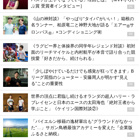
ぶ賞 受賞者インタビュー］
PR
《山の神対談》「やっぱり“タイパ”がいい！」箱根の
名ランナー、柏原竜二と神野大地が語る「エアー
サ
®
ロンパス
」×コンディショニング術
®
PR
《ラグビー界と体操界の同学年レジェンド対談》初対
面のリーチマイケルと内村航平が本音で語り合った競
技愛「好きだから、続けられる」
PR
「少しぼやけているだけでも感覚が狂ってきます」B
リーグ屈指のシューター・安藤周人が明かす“見え
る”ことの重要性
PR
世界の頂点に君臨し続けるオランダの超人ハリー・ラ
ブレイセンと日本のエースの太田海也「絶対王者から
学ぶこと」《ケイリン国際対談②》
PR
「バイエルン移籍の逸材輩出も“グラウンドがなかっ
た”…」サガン鳥栖最強アカデミーを変えた『企業版
ふるさと納税』
PR