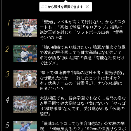
×
ここから競技を選択できます
最新
24時間
週間
「聖光はレベルが高くて行けない」からのスタ
ートも…「高校で球速15キロアップ」福島の
絶対王者を封じた「ソフトボール出身」“背番
号17”の正体
「強い組織であり続けたい」強豪が相次ぐ敗退
で波乱の甲子園…でも健大高崎はなぜ強い？
名将が語る“強い組織”の真意「有能な社長だけ
ではダメ」
“県下で86連勝中”福島の絶対王者・聖光学院は
なぜ敗れたのか…「許したヒットはわずか2
本」伏兵チームの「背番号17」ナゾの右腕は
何者だった？
大阪桐蔭でも、智弁学園でもなく…名門の姿な
き甲子園で健大高崎はなぜ負けない？「やっぱ
り“機動破壊”なんです」受け継がれる「伝統の
秘密」
「最速151キロ…でも美容師志望」公立校の剛
腕、「何頭身あるの？」192cmの快腕サウスポ