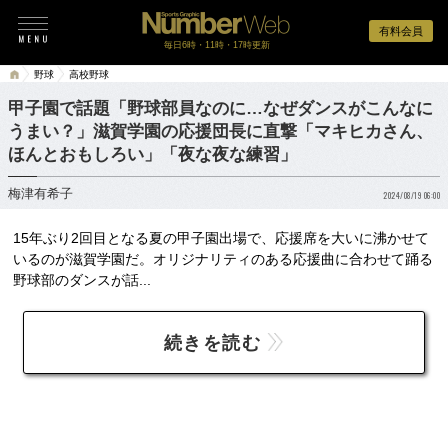
有料会員
毎日6時・11時・17時更新
野球
高校野球
甲子園で話題「野球部員なのに…なぜダンスがこんなに
うまい？」滋賀学園の応援団長に直撃「マキヒカさん、
ほんとおもしろい」「夜な夜な練習」
梅津有希子
2024/08/19 06:00
15年ぶり2回目となる夏の甲子園出場で、応援席を大いに沸かせて
いるのが滋賀学園だ。オリジナリティのある応援曲に合わせて踊る
野球部のダンスが話...
続きを読む