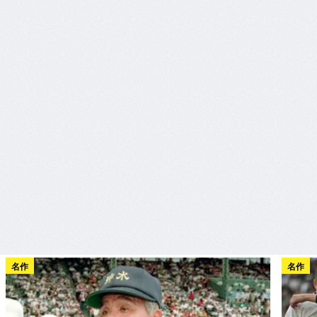
名作
名作