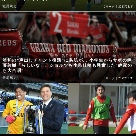
飯尾篤史
2023/01/31
Jリーグ
浦和の“声出しチャント復活”に鳥肌が… 小学生からサポの伊
藤敦樹「らしいな」、ショルツも小泉佳穂も興奮した“静寂の
ち大合唱”
飯尾篤史
2022/08/17
Jリーグ