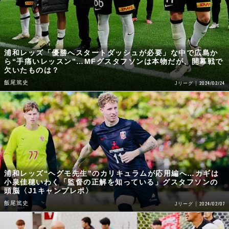
浦和レッズ「優勝へスタートダッシュが必要」な中で広島か
ら“手痛いレッスン”…MFグスタフソンは本物だが、開幕戦で
欠いたものは？
飯尾篤史
2024/02/24
Jリーグ
浦和レッズ“ヘグモ先生”のカリキュラムが応用編へ…カギは
小泉佳穂いわく「監督の正解を知っている」グスタフソンの
頭脳〈J1キャンプレポ〉
飯尾篤史
2024/02/07
Jリーグ