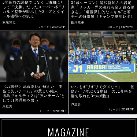
J開幕前の調整ではなく…浦和にと
34歳シーズンに浦和新加入の岩尾
って「決勝」だったスーパー杯 “リ
憲「サッカー界の流れも変え得る働
カルド監督が暗示した2－0”とタイ
きを」 “遠藤保仁的なスキル”と若
トル獲得への飢え
手への好影響《キャンプ現地レポ》
飯尾篤史
飯尾篤史
2022/02/14
2022/02/07
Jリーグ
Jリーグ
《J2降格》武藤嘉紀が称えた「本
いつもギリギリでダメなのに……徳
当に良いチーム」の悲しい結末…
島が「7年ぶり2度目」のJ1昇格を
徳島ヴォルティスは“強いチーム”と
勝ち取れた3つの理由
してJ1再昇格を誓う
戸塚啓
原壮史
2020/12/17
Jリーグ
2021/12/07
Jリーグ
MAGAZINE