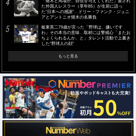
「猪木と馬場が、自信を与えてくれた」愛され
た外国人レスラー（享年85）が生前に語っ
た“日本への感謝”…ドリー・ファンク・ジュニ
アとアントニオ猪木の名勝負
板東英二79歳が言った「野球は、嫌いです
わ」その本当の意味…取材には警戒心「またお
ちょくられるんか、と」タレント活動で上書き
した“野球人の顔”
もっと見る