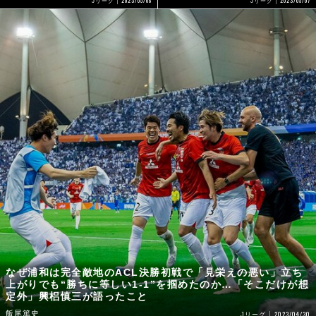
2023/05/07
Jリーグ
Jリーグ
なぜ浦和は完全敵地のACL決勝初戦で「見栄えの悪い」立ち
上がりでも“勝ちに等しい1-1”を掴めたのか…「そこだけが想
定外」興梠慎三が語ったこと
飯尾篤史
2023/04/30
Jリーグ