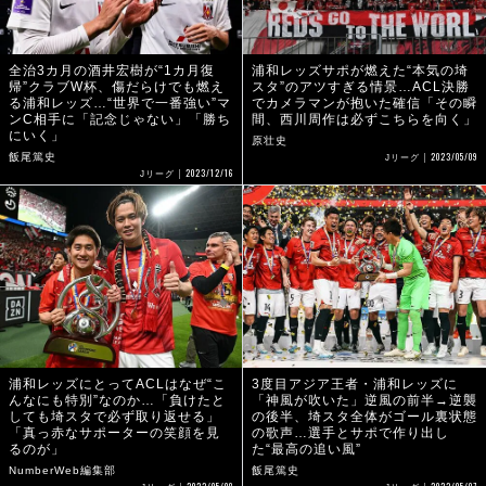
全治3カ月の酒井宏樹が“1カ月復
浦和レッズサポが燃えた“本気の埼
帰”クラブW杯、傷だらけでも燃え
スタ”のアツすぎる情景…ACL決勝
る浦和レッズ…“世界で一番強い”マ
でカメラマンが抱いた確信「その瞬
ンC相手に「記念じゃない」「勝ち
間、西川周作は必ずこちらを向く」
にいく」
原壮史
2023/05/09
飯尾篤史
Jリーグ
2023/12/16
Jリーグ
浦和レッズにとってACLはなぜ“こ
3度目アジア王者・浦和レッズに
んなにも特別”なのか…「負けたと
「神風が吹いた」逆風の前半→逆襲
しても埼スタで必ず取り返せる」
の後半、埼スタ全体がゴール裏状態
「真っ赤なサポーターの笑顔を見
の歌声…選手とサポで作り出し
るのが」
た“最高の追い風”
NumberWeb編集部
飯尾篤史
2023/05/08