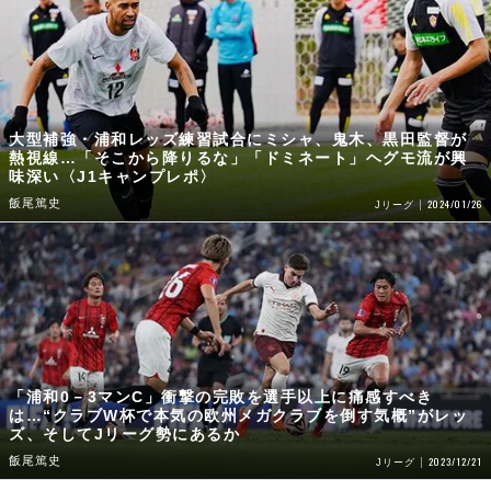
大型補強・浦和レッズ練習試合にミシャ、鬼木、黒田監督が
熱視線…「そこから降りるな」「ドミネート」ヘグモ流が興
味深い〈J1キャンプレポ〉
飯尾篤史
2024/01/26
Jリーグ
「浦和0－3マンC」衝撃の完敗を選手以上に痛感すべき
は…“クラブW杯で本気の欧州メガクラブを倒す気概”がレッ
ズ、そしてJリーグ勢にあるか
飯尾篤史
2023/12/21
Jリーグ