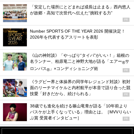
「安定した場所にとどまれば成長は止まる」西内悠人
が故郷・高知で次世代へ伝えた“挑戦する力”
PR
Number SPORTS OF THE YEAR 2026 開催決定！
2026年を代表するアスリートを表彰
《山の神対談》「やっぱり“タイパ”がいい！」箱根の
名ランナー、柏原竜二と神野大地が語る「エアー
サ
®
ロンパス
」×コンディショニング術
®
PR
《ラグビー界と体操界の同学年レジェンド対談》初対
面のリーチマイケルと内村航平が本音で語り合った競
技愛「好きだから、続けられる」
PR
38歳でも進化を続ける篠山竜青が語る「10年前より
バスケが上手くなっている」理由とは。［MVVりらい
ぶ賞 受賞者インタビュー］
PR