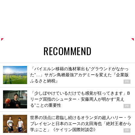
RECOMMEND
「バイエルン移籍の逸材輩出も“グラウンドがなかっ
た”…」サガン鳥栖最強アカデミーを変えた『企業版
ふるさと納税』
PR
「少しぼやけているだけでも感覚が狂ってきます」B
リーグ屈指のシューター・安藤周人が明かす“見え
る”ことの重要性
PR
世界の頂点に君臨し続けるオランダの超人ハリー・ラ
ブレイセンと日本のエースの太田海也「絶対王者から
学ぶこと」《ケイリン国際対談②》
PR