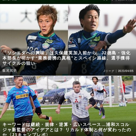
「ソシエダへの興味」は久保建英加入前から…J2徳島・強化
本部長が明かす“業務提携の真相”とスペイン路線、選手獲得
サイクルの狙い
飯尾篤史
2023/04/05
Jリーグ
キーワードは継続・規律・逆算・広いスペース…浦和スコル
ジャ新監督のアイデアとは？ リカルド体制と何が変わったの
か〈J1キャンプレポ〉