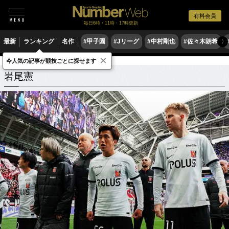
有料会員
毎日6時・11時・17時更新
最新
ランキング
名作
#甲子園
#Jリーグ
#中村剛也
#佐々木朗希
〉
×
今人気の記事が競技ごとに探せます
岩尾憲
関連記事
岩尾憲