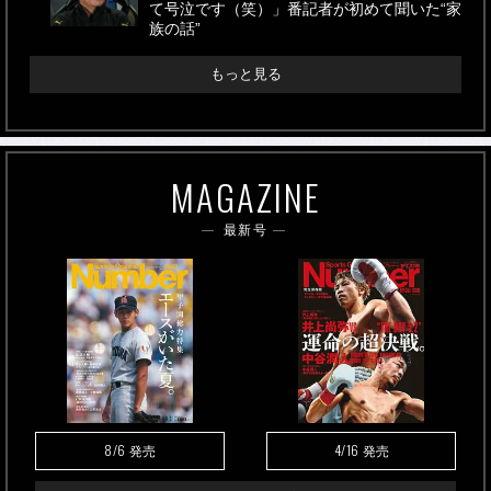
て号泣です（笑）」番記者が初めて聞いた“家
族の話”
もっと見る
MAGAZINE
最新号
8/6
4/16
発売
発売