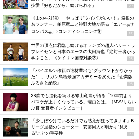
技愛「好きだから、続けられる」
PR
《山の神対談》「やっぱり“タイパ”がいい！」箱根の
名ランナー、柏原竜二と神野大地が語る「エアー
サ
®
ロンパス
」×コンディショニング術
®
PR
世界の頂点に君臨し続けるオランダの超人ハリー・ラ
ブレイセンと日本のエースの太田海也「絶対王者から
学ぶこと」《ケイリン国際対談②》
PR
「バイエルン移籍の逸材輩出も“グラウンドがなかっ
た”…」サガン鳥栖最強アカデミーを変えた『企業版
ふるさと納税』
PR
38歳でも進化を続ける篠山竜青が語る「10年前より
バスケが上手くなっている」理由とは。［MVVりらい
ぶ賞 受賞者インタビュー］
PR
「少しぼやけているだけでも感覚が狂ってきます」B
リーグ屈指のシューター・安藤周人が明かす“見え
る”ことの重要性
PR