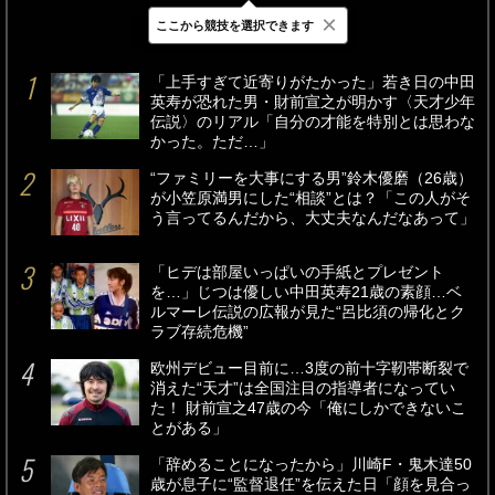
×
ここから競技を選択できます
最新
24時間
週間
「上手すぎて近寄りがたかった」若き日の中田
英寿が恐れた男・財前宣之が明かす〈天才少年
伝説〉のリアル「自分の才能を特別とは思わな
かった。ただ…」
“ファミリーを大事にする男”鈴木優磨（26歳）
が小笠原満男にした“相談”とは？「この人がそ
う言ってるんだから、大丈夫なんだなあって」
「ヒデは部屋いっぱいの手紙とプレゼント
を…」じつは優しい中田英寿21歳の素顔…ベ
ルマーレ伝説の広報が見た“呂比須の帰化とク
ラブ存続危機”
欧州デビュー目前に…3度の前十字靭帯断裂で
消えた“天才”は全国注目の指導者になってい
た！ 財前宣之47歳の今「俺にしかできないこ
とがある」
「辞めることになったから」川崎F・鬼木達50
歳が息子に“監督退任”を伝えた日「顔を見合っ