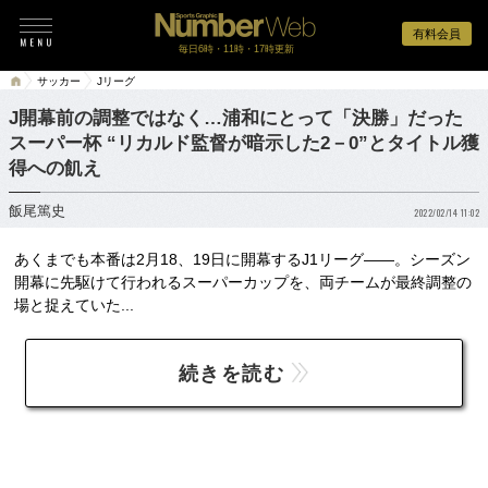
有料会員
毎日6時・11時・17時更新
サッカー
Jリーグ
J開幕前の調整ではなく…浦和にとって「決勝」だった
スーパー杯 “リカルド監督が暗示した2－0”とタイトル獲
得への飢え
飯尾篤史
2022/02/14 11:02
あくまでも本番は2月18、19日に開幕するJ1リーグ――。シーズン
開幕に先駆けて行われるスーパーカップを、両チームが最終調整の
場と捉えていた...
続きを読む