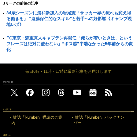
Jリーグの前後の記事
34歳シーズンに浦和新加入の岩尾憲「サッカー界の流れも変え得
る働きを」 “遠藤保仁的なスキル”と若手への好影響《キャンプ現
地レポ》
FC東京・森重真人キャプテン再就任「俺らが若いときは、という
フレーズは絶対に使わない」“ボス感”半端なかった5年前からの変
化
毎日6時・11時・17時に最新記事をお届けします
FOLLOW US
MAGAZINE
雑誌『Number』購読のご案
雑誌『Number』バックナン
内
バー
SPECIAL