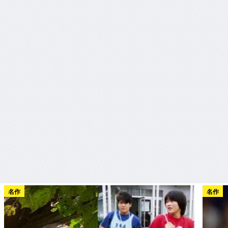
名作
名作