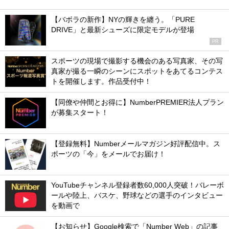
【バボラの新作】NYの輝きを纏う。「PURE
DRIVE」と最新シューズに限定モデルが登場
PR
スポーツの現場で撮影する機会のある写真家、その写
真家が撮る一瞬のシーンにスポットをあてるコンテス
トを開催します。作品受付中！
【同僚や仲間とお得に】NumberPREMIER法人プラン
が募集スタート！
【登録無料】Numberメールマガジン好評配信中。ス
ポーツの「今」をメールでお届け！
YouTubeチャンネル登録者数60,000人突破！バレーボ
ールや陸上、バスケ、野球などの選手のインタビュー
を動画で
【お知らせ】Google検索で「Number Web」の記事