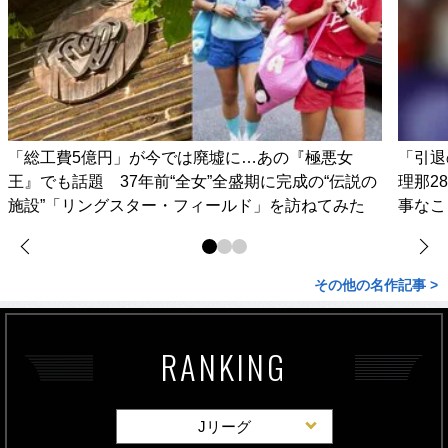
「総工費5億円」が今では廃墟に…あの『極悪女
「引退
王』でも話題 37年前“全女”全盛期に完成の“伝説の
理那2
施設”「リングスター・フィールド」を訪ねてみた
事なこ
その他の名作記事 >
RANKING
Jリーグ