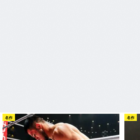
名作
名作