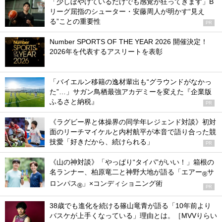
「少しぼやけているだけでも感覚が狂ってきます」B
リーグ屈指のシューター・安藤周人が明かす“見え
る”ことの重要性
PR
Number SPORTS OF THE YEAR 2026 開催決定！
2026年を代表するアスリートを表彰
「バイエルン移籍の逸材輩出も“グラウンドがなかっ
た”…」サガン鳥栖最強アカデミーを変えた『企業版
ふるさと納税』
PR
《ラグビー界と体操界の同学年レジェンド対談》初対
面のリーチマイケルと内村航平が本音で語り合った競
技愛「好きだから、続けられる」
PR
《山の神対談》「やっぱり“タイパ”がいい！」箱根の
名ランナー、柏原竜二と神野大地が語る「エアー
サ
®
ロンパス
」×コンディショニング術
®
PR
38歳でも進化を続ける篠山竜青が語る「10年前より
バスケが上手くなっている」理由とは。［MVVりらい