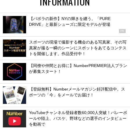
INFORMATION
【バボラの新作】NYの輝きを纏う。「PURE
DRIVE」と最新シューズに限定モデルが登場
PR
スポーツの現場で撮影する機会のある写真家、その写
真家が撮る一瞬のシーンにスポットをあてるコンテス
トを開催します。作品受付中！
【同僚や仲間とお得に】NumberPREMIER法人プラン
が募集スタート！
【登録無料】Numberメールマガジン好評配信中。ス
ポーツの「今」をメールでお届け！
YouTubeチャンネル登録者数60,000人突破！バレーボ
ールや陸上、バスケ、野球などの選手のインタビュー
を動画で