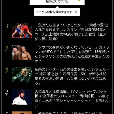
格闘技その他
×
ここから競技を選択できます
最新
24時間
週間
「負けたら生きていけるのか…」“禁断の愛”と
の批判を超えて…レスリング向田真優24歳と
コーチ志土地翔大34歳が明かした覚悟《金メ
ダル後に結婚》
「シウバの身体が小さくなっている…」カメラ
マンがUFCで目にした“哀しい現実”…15年続い
たジャクソンとの抗争はどんな結末を迎えたの
か？
疑惑のシバターvs久保優太を裁いたレフェリー
の“違和感”とは？ 和田良覚（59）が斬る格闘
技界の根深い問題「八百長はないが忖度はあ
る」
大仁田厚と流血激闘、TVジョッキーでバット
折り“空手着のプロレスラー”青柳館長、65歳で
逝く…あの「アシャシャシャシャ～」を忘れな
い
「俺を舐めてんの？」「何撮ってんだコラ