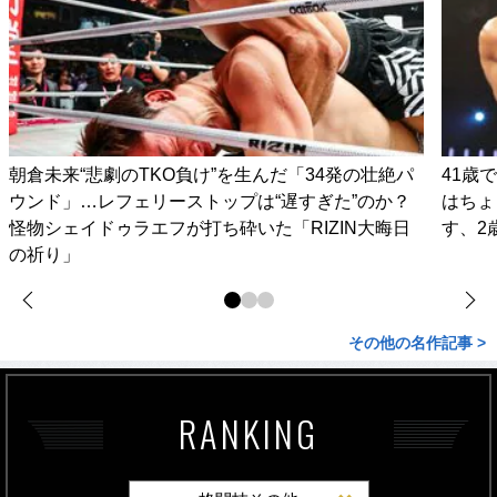
朝倉未来“悲劇のTKO負け”を生んだ「34発の壮絶パ
41歳
ウンド」…レフェリーストップは“遅すぎた”のか？
はちょ
怪物シェイドゥラエフが打ち砕いた「RIZIN大晦日
す、2
の祈り」
その他の名作記事 >
RANKING