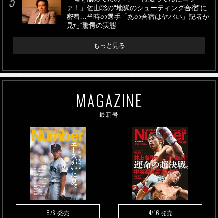
ァ！」佐山聡の“地獄のシューティング合宿”に
密着…当時の選手「あの合宿はヤバい」記者が
見た“驚愕の実態”
もっと見る
MAGAZINE
最新号
8/6
4/16
発売
発売