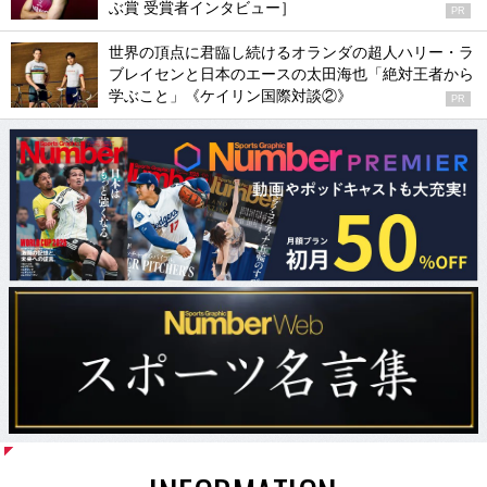
ぶ賞 受賞者インタビュー］
PR
世界の頂点に君臨し続けるオランダの超人ハリー・ラ
ブレイセンと日本のエースの太田海也「絶対王者から
学ぶこと」《ケイリン国際対談②》
PR