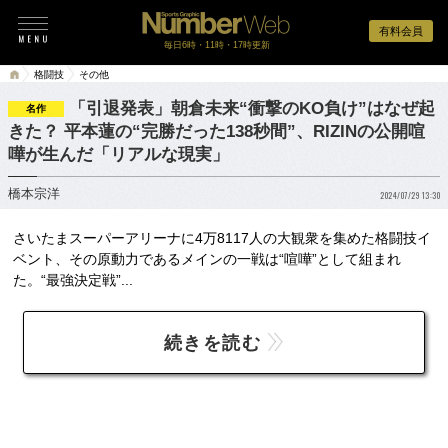
有料会員
毎日6時・11時・17時更新
格闘技
その他
「引退発表」朝倉未来“衝撃のKO負け”はなぜ起
名作
きた？ 平本蓮の“完勝だった138秒間”、RIZINの公開喧
嘩が生んだ「リアルな現実」
橋本宗洋
2024/07/29 13:30
さいたまスーパーアリーナに4万8117人の大観衆を集めた格闘技イ
ベント、その原動力であるメインの一戦は“喧嘩”として組まれ
た。“最強決定戦”...
続きを読む