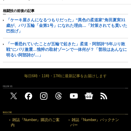
格闘技の前後の記事
「ケーキ屋さんになるつもりだった」“異色の柔道家”角田夏実31
歳が、パリ五輪「金第1号」になれた理由…「対策されても貫いた
巴投げ」
「一番恐れていたことが五輪で起きた」柔道・阿部詩“5年ぶり敗
戦”にパリ激震…憔悴の取材ゾーンで一体何が？「普段はあんなに
明るい阿部詩が…」
毎日6時・11時・17時に最新記事をお届けします
FOLLOW US
MAGAZINE
雑誌『Number』購読のご案
雑誌『Number』バックナン
内
バー