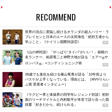
RECOMMEND
世界の頂点に君臨し続けるオランダの超人ハリー・ラ
ブレイセンと日本のエースの太田海也「絶対王者から
学ぶこと」《ケイリン国際対談②》
PR
《山の神対談》「やっぱり“タイパ”がいい！」箱根の
名ランナー、柏原竜二と神野大地が語る「エアー
サ
®
ロンパス
」×コンディショニング術
®
PR
38歳でも進化を続ける篠山竜青が語る「10年前より
バスケが上手くなっている」理由とは。［MVVりらい
ぶ賞 受賞者インタビュー］
PR
《ラグビー界と体操界の同学年レジェンド対談》初対
面のリーチマイケルと内村航平が本音で語り合った競
技愛「好きだから、続けられる」
PR