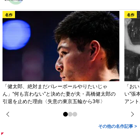
名作
名作
「健太郎、絶対まだバレーボールやりたいじゃ
「おい
ん」“何も言わない”と決めた妻が夫・高橋健太郎の
い”張
引退を止めた理由〈失意の東京五輪から3年〉
アント
その他の名作記事 >