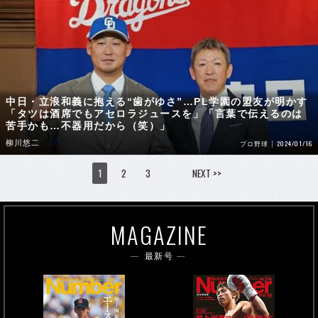
中日・立浪和義に抱える“歯がゆさ”…PL学園の盟友が明かす
「タツは酒席でもアセロラジュースを」「言葉で伝えるのは
苦手かも…不器用だから（笑）」
柳川悠二
2024/01/16
プロ野球
1
2
3
NEXT >>
MAGAZINE
最新号