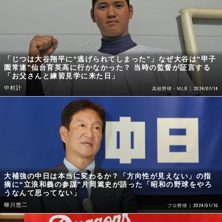
「じつは大谷翔平に“逃げられてしまった”」なぜ大谷は“甲子
園常連”仙台育英高に行かなかった？ 当時の監督が証言する
「お父さんと練習見学に来た日」
中村計
2024/07/14
高校野球・MLB
大補強の中日は本当に変わるか？「方向性が見えない」の指
摘に“立浪和義の参謀”片岡篤史が語った「昭和の野球をやろ
うなんて思ってない」
柳川悠二
2024/01/16
プロ野球