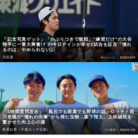
「記念写真ゲット」「かぶりつきで観戦」“練習だけ”の大谷
翔平に一番大興奮!? の中日ナインが幸せ2試合を証言「憧れ
るのは、やめられない」
渋谷真
2026/03/04
侍ジャパン
「3時間質問攻め」「風呂でも部屋でも野球の話」ロッテ・西
川史礁が“憧れの先輩”から得た宝物…森下翔太、上林誠知を
驚かせた向上心の源
梶原紀章（千葉ロッテ広報）
2026/01/29
プロ野球