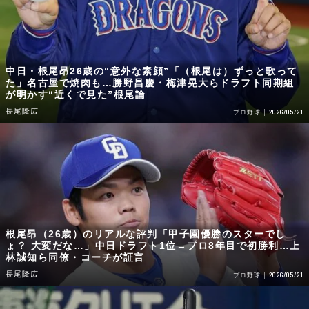
中日・根尾昂26歳の“意外な素顔”「（根尾は）ずっと歌って
た」名古屋で焼肉も…勝野昌慶・梅津晃大らドラフト同期組
が明かす“近くで見た”根尾論
長尾隆広
2026/05/21
プロ野球
根尾昂（26歳）のリアルな評判「甲子園優勝のスターでし
ょ？ 大変だな…」中日ドラフト1位→プロ8年目で初勝利…上
林誠知ら同僚・コーチが証言
長尾隆広
2026/05/21
プロ野球