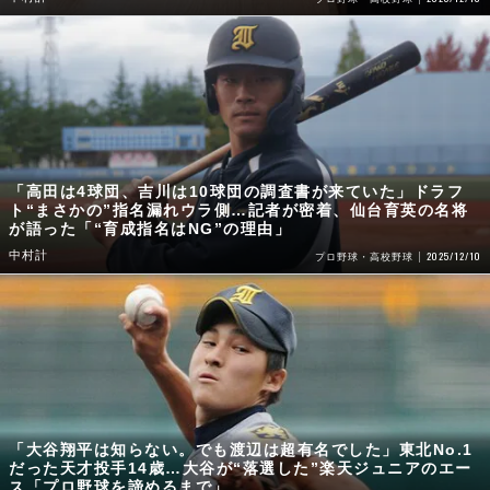
「高田は4球団、吉川は10球団の調査書が来ていた」ドラフ
ト“まさかの”指名漏れウラ側…記者が密着、仙台育英の名将
が語った「“育成指名はNG”の理由」
中村計
2025/12/10
プロ野球・高校野球
「大谷翔平は知らない。でも渡辺は超有名でした」東北No.1
だった天才投手14歳…大谷が“落選した”楽天ジュニアのエー
ス「プロ野球を諦めるまで」