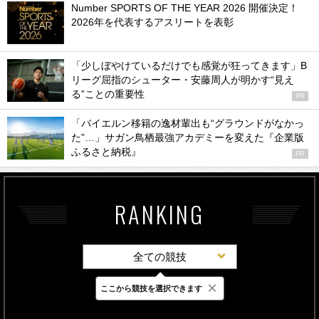
Number SPORTS OF THE YEAR 2026 開催決定！
2026年を代表するアスリートを表彰
「少しぼやけているだけでも感覚が狂ってきます」B
リーグ屈指のシューター・安藤周人が明かす“見え
る”ことの重要性
PR
「バイエルン移籍の逸材輩出も“グラウンドがなかっ
た”…」サガン鳥栖最強アカデミーを変えた『企業版
ふるさと納税』
PR
RANKING
全ての競技
×
ここから競技を選択できます
最新
24時間
週間