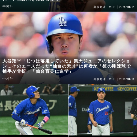
中村計
2025/10/14
高校野球・MLB
大谷翔平「じつは落選していた」楽天ジュニアのセレクショ
ン…そのエースだった“仙台の天才”は何者か「彼の剛速球で
捕手が骨折」「仙台育英に進学」
中村計
2025/10/14
高校野球・MLB