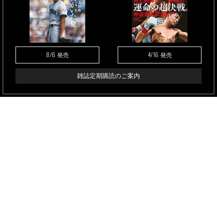
8/6
4/16
発売
発売
雑誌定期購読のご案内