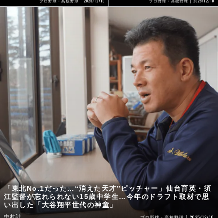
2025/12/10
2025/12/10
プロ野球・高校野球
プロ野球・高校野球
「東北No.1だった…“消えた天才”ピッチャー」仙台育英・須
江監督が忘れられない15歳中学生…今年のドラフト取材で思
い出した「大谷翔平世代の神童」
中村計
2025/12/10
プロ野球・高校野球