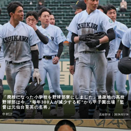
「廃校になった小学校を野球部寮にしました」過疎地の高校
野球部は今…“毎年300人が減少する町”から甲子園出場「監
督は元仙台育英の名将」
中村計
2024/07/14
高校野球