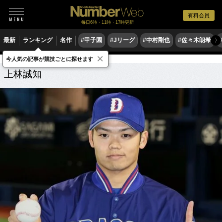
有料会員
毎日6時・11時・17時更新
最新
ランキング
名作
#甲子園
#Jリーグ
#中村剛也
#佐々木朗希
〉
×
今人気の記事が競技ごとに探せます
上林誠知
関連記事
上林誠知