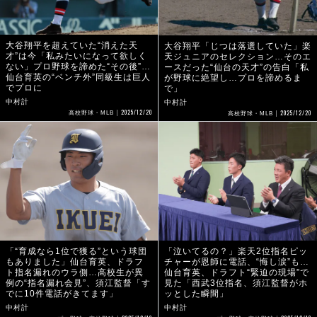
大谷翔平を超えていた“消えた天
大谷翔平「じつは落選していた」楽
才”は今「私みたいになって欲しく
天ジュニアのセレクション…そのエ
ない」プロ野球を諦めた“その後”…
ースだった“仙台の天才”の告白「私
仙台育英の“ベンチ外”同級生は巨人
が野球に絶望し…プロを諦めるま
でプロに
で」
中村計
中村計
2025/12/20
2025/12/20
高校野球・MLB
高校野球・MLB
「“育成なら1位で獲る”という球団
「泣いてるの？」楽天2位指名ピッ
もありました」仙台育英、ドラフ
チャーが恩師に電話、“悔し涙”も…
ト指名漏れのウラ側…高校生が異
仙台育英、ドラフト“緊迫の現場”で
例の“指名漏れ会見”、須江監督「す
見た「西武3位指名、須江監督がホ
でに10件電話がきてます」
ッとした瞬間」
中村計
中村計