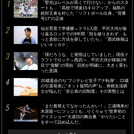
「聖光はレベルが高くて行けない」からのスタ
ートも…「高校で球速15キロアップ」福島の
絶対王者を封じた「ソフトボール出身」“背番
号17”の正体
仙台育英で準優勝→ドラ1入団…平沢大河が振
り返るロッテでの9年間「殻を破りきれず…も
っと貪欲に方法を探していたら」「西武移籍は
いいキッカケ」
「僕だろうな、と覚悟はしていました」現役ド
ラフトでロッテ→西武へ…平沢大河が移籍2年
目で“覚醒”の理由「目的が明確に」大きく変わ
った意識
20歳退会のち“フジテレビ女子アナ転身”、22歳
の引退発表に“ネット疑問の声”も…将棋女流棋
士が悩んだ「非公表の旧制度」その実態とは
「まだ着替えてなかったんかい！」三浦璃来が
木原龍一にツッコミも…りくりゅう“世界初の
アイスショー”大成功の舞台裏「やりたいこと
をすべて詰め込んだ」