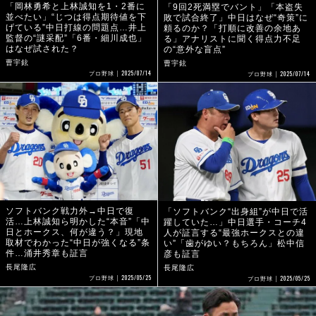
「岡林勇希と上林誠知を1・2番に
「9回2死満塁でバント」「本盗失
並べたい」“じつは得点期待値を下
敗で試合終了」中日はなぜ“奇策”に
げている”中日打線の問題点…井上
頼るのか？「打順に改善の余地あ
監督の“謎采配”「6番・細川成也」
る」アナリストに聞く得点力不足
はなぜ試された？
の“意外な盲点”
曹宇鉉
曹宇鉉
2025/07/14
2025/07/14
プロ野球
プロ野球
ソフトバンク戦力外→中日で復
「ソフトバンク“出身組”が中日で活
活…上林誠知ら明かした“本音”「中
躍していた…」中日選手・コーチ4
日とホークス、何が違う？」現地
人が証言する“最強ホークスとの違
取材でわかった“中日が強くなる”条
い”「歯がゆい？もちろん」松中信
件…涌井秀章も証言
彦も証言
長尾隆広
長尾隆広
2025/05/25
2025/05/25
プロ野球
プロ野球