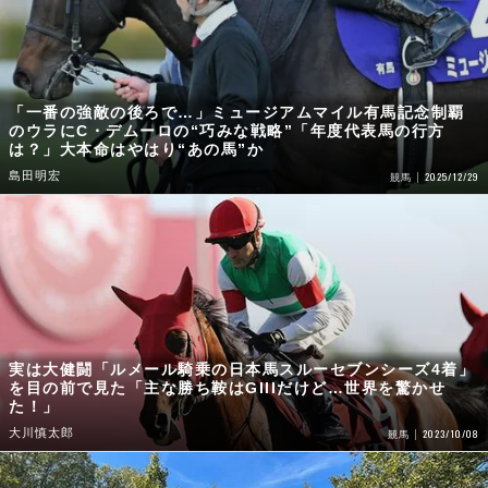
「一番の強敵の後ろで…」ミュージアムマイル有馬記念制覇
のウラにC・デムーロの“巧みな戦略”「年度代表馬の行方
は？」大本命はやはり“あの馬”か
島田明宏
2025/12/29
競馬
実は大健闘「ルメール騎乗の日本馬スルーセブンシーズ4着」
を目の前で見た「主な勝ち鞍はGIIIだけど…世界を驚かせ
た！」
大川慎太郎
2023/10/08
競馬