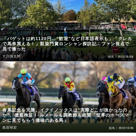
「バゲットは約1120円…“歓迎”など日本語表示も」「クレカ
で馬券買える！」凱旋門賞ロンシャン探訪記…ファン視点で
見て撮った
大川慎太郎
2023/10/08
競馬
有馬記念を完勝、イクイノックスは“実際どこが強かったの
か”、徹底検証！ ルメールも調教師も絶賛「世界のホースマ
ンに見てもらう価値のある馬」
島田明宏
2022/12/26
競馬