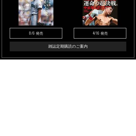
8/6
4/16
発売
発売
雑誌定期購読のご案内