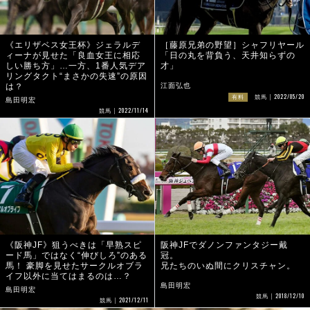
《エリザベス女王杯》ジェラルデ
［藤原兄弟の野望］シャフリヤール
ィーナが見せた「良血女王に相応
「日の丸を背負う、天井知らずの
しい勝ち方」…一方、1番人気デア
才」
リングタクト“まさかの失速”の原因
は？
江面弘也
2022/05/20
有料
競馬
島田明宏
2022/11/14
競馬
《阪神JF》狙うべきは「早熟スピ
阪神JFでダノンファンタジー戴
ード馬」ではなく“伸びしろ”のある
冠。
馬！ 豪脚を見せたサークルオブラ
兄たちのいぬ間にクリスチャン。
イフ以外に当てはまるのは…？
島田明宏
島田明宏
2018/12/10
競馬
2021/12/11
競馬