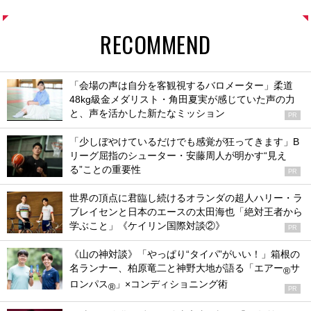
RECOMMEND
「会場の声は自分を客観視するバロメーター」柔道
48kg級金メダリスト・角田夏実が感じていた声の力
と、声を活かした新たなミッション
PR
「少しぼやけているだけでも感覚が狂ってきます」B
リーグ屈指のシューター・安藤周人が明かす“見え
る”ことの重要性
PR
世界の頂点に君臨し続けるオランダの超人ハリー・ラ
ブレイセンと日本のエースの太田海也「絶対王者から
学ぶこと」《ケイリン国際対談②》
PR
《山の神対談》「やっぱり“タイパ”がいい！」箱根の
名ランナー、柏原竜二と神野大地が語る「エアー
サ
®
ロンパス
」×コンディショニング術
®
PR