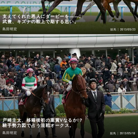
支えてくれた恩人にダービーを――。
武豊、キズナの鞍上で期する思い。
島田明宏
2013/05/23
競馬
戸崎圭太、移籍後初の重賞Vなるか!?
騎手勢力図で占う混戦オークス。
島田明宏
2013/05/18
競馬