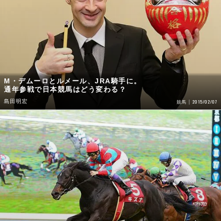
M・デムーロとルメール、JRA騎手に。
通年参戦で日本競馬はどう変わる？
島田明宏
2015/02/07
競馬