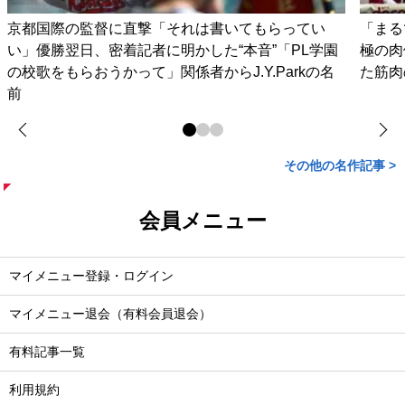
京都国際の監督に直撃「それは書いてもらってい
「まる
い」優勝翌日、密着記者に明かした“本音”「PL学園
極の肉
の校歌をもらおうかって」関係者からJ.Y.Parkの名
た筋肉
前
その他の名作記事 >
会員メニュー
マイメニュー登録・ログイン
マイメニュー退会（有料会員退会）
有料記事一覧
利用規約