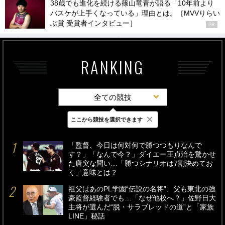
38歳でも進化を続ける篠山竜青が語る「10年前より
バスケが上手くなっている」理由とは。［MVVりらい
ぶ賞 受賞者インタビュー］
PR
RANKING
全ての競技
×
ここから競技を選択できます
最新
24時間
週間
「監督、今日は何対何で勝つつもりなんで
す？」「なんで今？」ダイエー王貞治を驚かせ
た唐突な問い…「勝つシナリオは7割決めてお
く」意味とは？
祖父はあのPL学園“伝説の名将”、父も東北の強
豪監督経験者でも…「なぜ他校へ？」佐野日大
主将が選んだ“脱・サラブレッドの道”と「家族
LINE」秘話