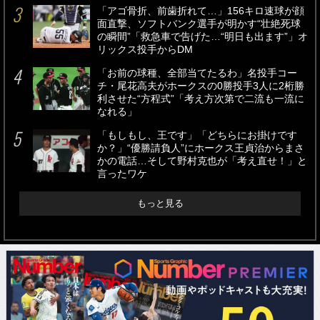
「アゴ骨折、前歯折れて…」156キロ速球が顔
面直撃、ソフトバンク選手が明かす“壮絶死球
の瞬間”「救急車で告げた…“明日も出ます”」オ
リックス投手からDM
「お前の球種、全部当てたるわ」名投手コー
チ・尾花高夫がホークスの0勝投手3人に2桁勝
利させた“方程式”「考え方次第で二流も一流に
なれる」
「もしもし、王です」「どちらにお掛けです
か？」“優勝請負人”にホークス王貞治からまさ
かの電話…そして野村克也が「考え直せ！」と
言ったワケ
もっと見る