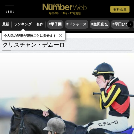
有料会員
毎日6時・11時・17時更新
最新
ランキング
名作
#甲子園
#ドジャース
#益田直也
#早田ひな
〉
×
今人気の記事が競技ごとに探せます
クリスチャン・デムーロ
関連記事
クリスチャン・デムーロ