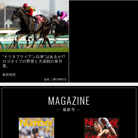
“ナリタブライアン以来”はあるか!?
ロゴタイプの野望と大混戦の皐月
賞。
島田明宏
2013/04/13
競馬
MAGAZINE
最新号