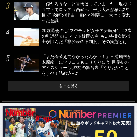
「僕だろうな、と覚悟はしていました」現役ド
ラフトでロッテ→西武へ…平沢大河が移籍2年
目で“覚醒”の理由「目的が明確に」大きく変わ
った意識
20歳退会のち“フジテレビ女子アナ転身”、22歳
の引退発表に“ネット疑問の声”も…将棋女流棋
士が悩んだ「非公表の旧制度」その実態とは
「まだ着替えてなかったんかい！」三浦璃来が
木原龍一にツッコミも…りくりゅう“世界初の
アイスショー”大成功の舞台裏「やりたいこと
をすべて詰め込んだ」
もっと見る