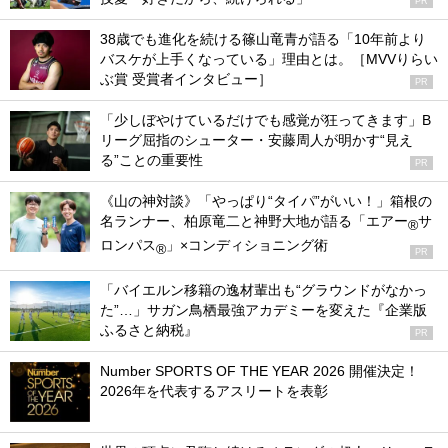
PR
38歳でも進化を続ける篠山竜青が語る「10年前より
バスケが上手くなっている」理由とは。［MVVりらい
ぶ賞 受賞者インタビュー］
PR
「少しぼやけているだけでも感覚が狂ってきます」B
リーグ屈指のシューター・安藤周人が明かす“見え
る”ことの重要性
PR
《山の神対談》「やっぱり“タイパ”がいい！」箱根の
名ランナー、柏原竜二と神野大地が語る「エアー
サ
®
ロンパス
」×コンディショニング術
®
PR
「バイエルン移籍の逸材輩出も“グラウンドがなかっ
た”…」サガン鳥栖最強アカデミーを変えた『企業版
ふるさと納税』
PR
Number SPORTS OF THE YEAR 2026 開催決定！
2026年を代表するアスリートを表彰