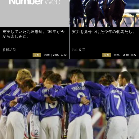
充実していた九州場所。'06年が今
実力を見せつけた今年の牝馬たち。
から楽しみだ。
服部祐兒
片山良三
2005/12/22
2005/12/22
有料
相撲
有料
競馬