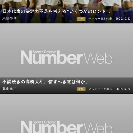
日本代表の決定力不足を考える“いくつかのヒント”。
2005/12/22
木崎伸也
有料
サッカー日本代表
不調続きの高橋大斗。信ずべき道は何か。
2005/12/22
藤山健二
有料
ノルディック複合