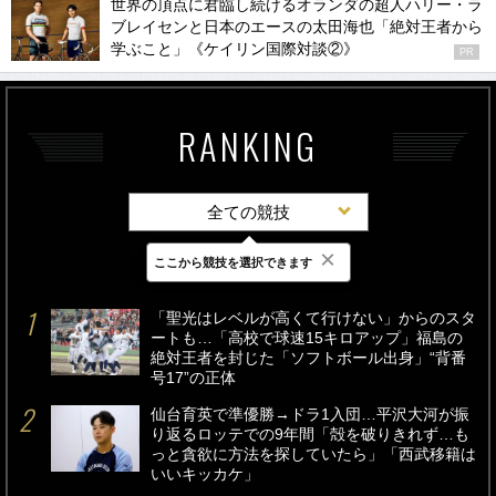
世界の頂点に君臨し続けるオランダの超人ハリー・ラ
ブレイセンと日本のエースの太田海也「絶対王者から
学ぶこと」《ケイリン国際対談②》
PR
RANKING
全ての競技
×
ここから競技を選択できます
最新
24時間
週間
「聖光はレベルが高くて行けない」からのスタ
ートも…「高校で球速15キロアップ」福島の
絶対王者を封じた「ソフトボール出身」“背番
号17”の正体
仙台育英で準優勝→ドラ1入団…平沢大河が振
り返るロッテでの9年間「殻を破りきれず…も
っと貪欲に方法を探していたら」「西武移籍は
いいキッカケ」