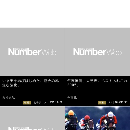
いま実を結びはじめた、協会の地
年末恒例、大発表。ベストあれこれ
道な強化。
2005。
吉松忠弘
今宮純
2005/12/22
2005/12/22
有料
女子テニス
有料
F1