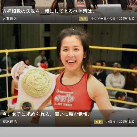
W杯招致の失敗を、糧にしてとるべき策は。
2005/12/22
大友信彦
有料
ラグビー日本代表
今、女子に求められる、闘いに臨む覚悟。
2005/12/22
布施鋼治
有料
格闘技