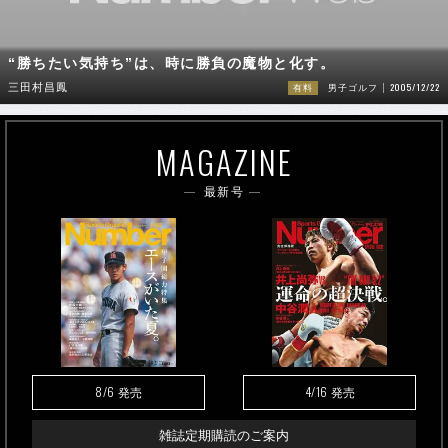
“勝ちたい気持ち”は、時に勝負の魔物と化す。
2005/12/22
三田村昌鳳
有料
男子ゴルフ
MAGAZINE
最新号
8/6
4/16
発売
発売
雑誌定期購読のご案内