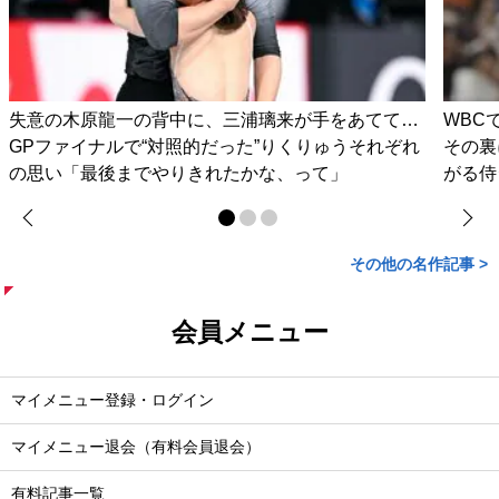
失意の木原龍一の背中に、三浦璃来が手をあてて…
WBC
GPファイナルで“対照的だった”りくりゅうそれぞれ
その裏
の思い「最後までやりきれたかな、って」
がる侍
その他の名作記事 >
会員メニュー
マイメニュー登録・ログイン
マイメニュー退会（有料会員退会）
有料記事一覧