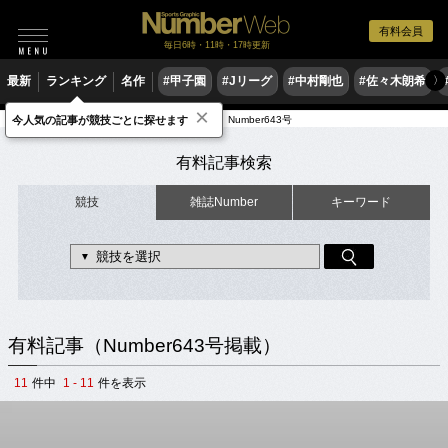
有料会員
毎日6時・11時・17時更新
最新
ランキング
名作
#甲子園
#Jリーグ
#中村剛也
#佐々木朗希
〉
×
今人気の記事が競技ごとに探せます
有料記事
出典元雑誌（2005年発売）
Number643号
有料記事検索
競技
雑誌Number
キーワード
有料記事（Number643号掲載）
11
件中
1 - 11
件を表示