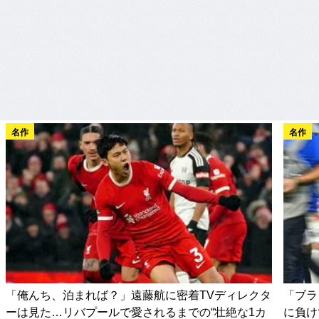
名作
名作
「俺んち、泊まれば？」遠藤航に密着TVディレクタ
「ブラ
ーは見た…リバプールで愛されるまでの“壮絶な1カ
に負け