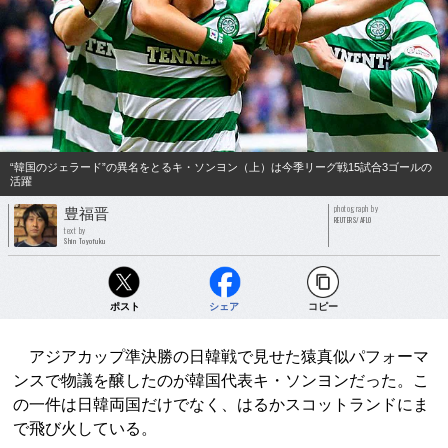
“韓国のジェラード”の異名をとるキ・ソンヨン（上）は今季リーグ戦15試合3ゴールの
活躍
photograph by
豊福晋
REUTERS/AFLO
text by
Shin Toyofuku
ポスト
シェア
コピー
アジアカップ準決勝の日韓戦で見せた猿真似パフォーマ
ンスで物議を醸したのが韓国代表キ・ソンヨンだった。こ
の一件は日韓両国だけでなく、はるかスコットランドにま
で飛び火している。