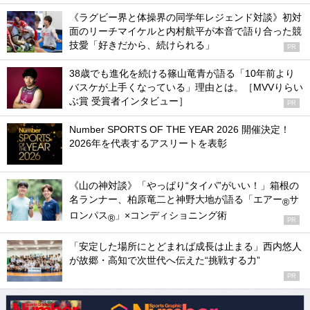
《ラグビー界と体操界の同学年レジェンド対談》初対
面のリーチマイケルと内村航平が本音で語り合った競
技愛「好きだから、続けられる」
PR
38歳でも進化を続ける篠山竜青が語る「10年前より
バスケが上手くなっている」理由とは。［MVVりらい
ぶ賞 受賞者インタビュー］
PR
Number SPORTS OF THE YEAR 2026 開催決定！
2026年を代表するアスリートを表彰
《山の神対談》「やっぱり“タイパ”がいい！」箱根の
名ランナー、柏原竜二と神野大地が語る「エアー
サ
®
ロンパス
」×コンディショニング術
®
PR
「安定した場所にとどまれば成長は止まる」西内悠人
が故郷・高知で次世代へ伝えた“挑戦する力”
PR