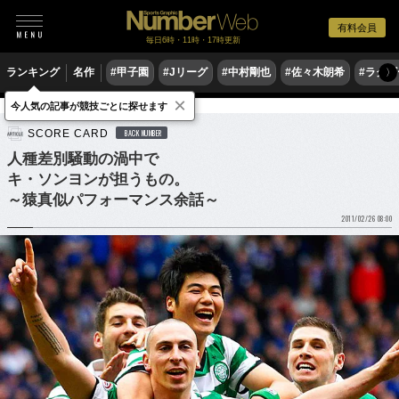
有料会員
毎日6時・11時・17時更新
ランキング
名作
#甲子園
#Jリーグ
#中村剛也
#佐々木朗希
#ラグ
〉
×
今人気の記事が競技ごとに探せます
サッカー
海外サッカー
SCORE CARD
BACK NUMBER
人種差別騒動の渦中で
キ・ソンヨンが担うもの。
～猿真似パフォーマンス余話～
2011/02/26 08:00