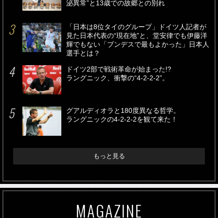
泌異常”と13歳での故郷との別れ
「日本は8位タイのグループ」ドイツ人記者が
見た日本代表の“現在地”と、堂安律でも伊藤洋
輝でもない「ブンデスで最もよかった」日本人
選手とは？
ドイツ2部で戦術革命が始まった!?
ラングニック、衝撃の“4-2-2-2”。
グアルディオラと180度異なる哲学。
ラングニックの4-2-2-2を観て来た！
もっと見る
MAGAZINE