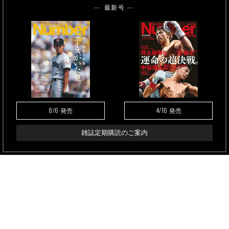
最新号
8/6
4/16
発売
発売
雑誌定期購読のご案内