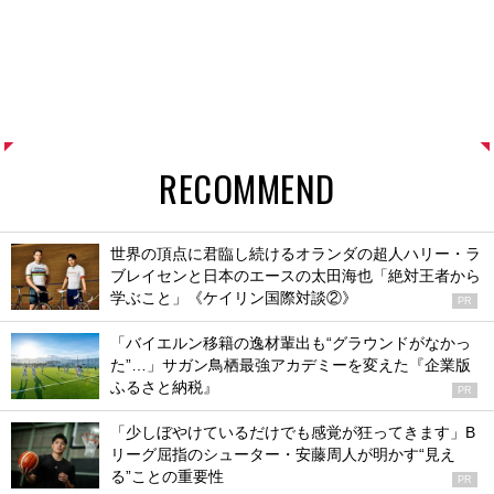
RECOMMEND
世界の頂点に君臨し続けるオランダの超人ハリー・ラ
ブレイセンと日本のエースの太田海也「絶対王者から
学ぶこと」《ケイリン国際対談②》
PR
「バイエルン移籍の逸材輩出も“グラウンドがなかっ
た”…」サガン鳥栖最強アカデミーを変えた『企業版
ふるさと納税』
PR
「少しぼやけているだけでも感覚が狂ってきます」B
リーグ屈指のシューター・安藤周人が明かす“見え
る”ことの重要性
PR