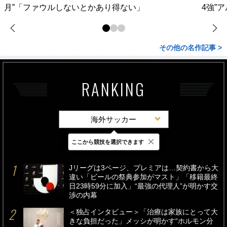
月”「ファウルしないとかあり得ない」
4強”
その他の名作記事 >
RANKING
海外サッカー
×
ここから競技を選択できます
最新
24時間
週間
Jリーグは3ページ、プレミアは…契約書から大
違い「ビールの祭典参加がマスト」「移籍最終
日23時59分に加入」“最強の代理人”が明かす交
渉の内幕
＜独占インタビュー＞「治療は家族にとって大
きな負担だった」メッシが明かす“ホルモン分