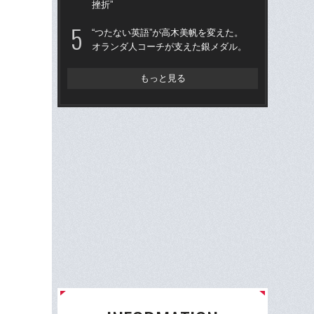
挫折”
以
“つたない英語”が高木美帆を変えた。
ク
オランダ人コーチが支えた銀メダル。
とも
ダリ
挫折
もっと見る