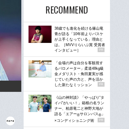
RECOMMEND
38歳でも進化を続ける篠山竜
青が語る「10年前よりバスケ
が上手くなっている」理由と
は。［MVVりらいぶ賞 受賞者
インタビュー］
PR
「会場の声は自分を客観視す
るバロメーター」柔道48kg級
金メダリスト・角田夏実が感
じていた声の力と、声を活か
した新たなミッション
PR
《山の神対談》「やっぱり“タ
イパ”がいい！」箱根の名ラン
ナー、柏原竜二と神野大地が
語る「エアー
サロンパス
」
®
®
×コンディショニング術
PR