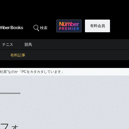
有料会員
検索
テニス
競馬
有料記事
社員”なのか「PCをカタカタしています」
フォ