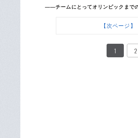
――チームにとってオリンピックまで
【次ページ】
1
2