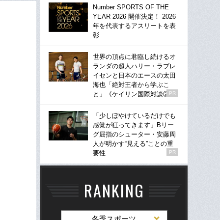
Number SPORTS OF THE
YEAR 2026 開催決定！ 2026
年を代表するアスリートを表
彰
世界の頂点に君臨し続けるオ
ランダの超人ハリー・ラブレ
イセンと日本のエースの太田
海也「絶対王者から学ぶこ
と」《ケイリン国際対談②》
PR
「少しぼやけているだけでも
感覚が狂ってきます」Bリー
グ屈指のシューター・安藤周
人が明かす“見える”ことの重
要性
PR
RANKING
冬季スポーツ