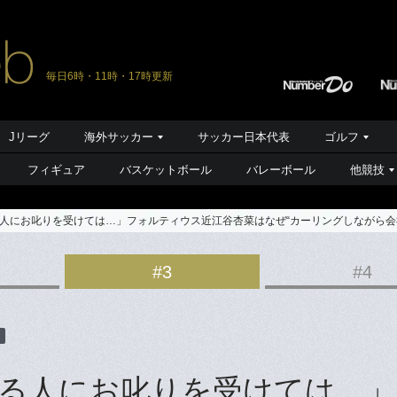
毎日6時・11時・17時更新
Jリーグ
海外サッカー
サッカー日本代表
ゴルフ
フィギュア
バスケットボール
バレーボール
他競技
人にお叱りを受けては…」フォルティウス近江谷杏菜はなぜ“カーリングしながら会
#3
#4
る人にお叱りを受けては…」