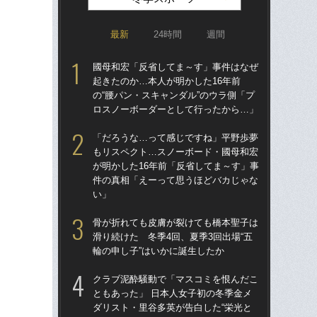
最新
24時間
週間
國母和宏「反省してま～す」事件はなぜ
國
起きたのか…本人が明かした16年前
起き
の“腰パン・スキャンダル”のウラ側「プ
の“
ロスノーボーダーとして行ったから…」
ロ
「だろうな…って感じですね」平野歩夢
「
もリスペクト…スノーボード・國母和宏
も
が明かした16年前「反省してま～す」事
が明
件の真相「えーって思うほどバカじゃな
件
い」
い
骨が折れても皮膚が裂けても橋本聖子は
15
滑り続けた 冬季4回、夏季3回出場“五
中学
輪の申し子”はいかに誕生したか
に
クラブ泥酔騒動で「マスコミを恨んだこ
高
ともあった」 日本人女子初の冬季金メ
と連
ダリスト・里谷多英が告白した“栄光と
れ