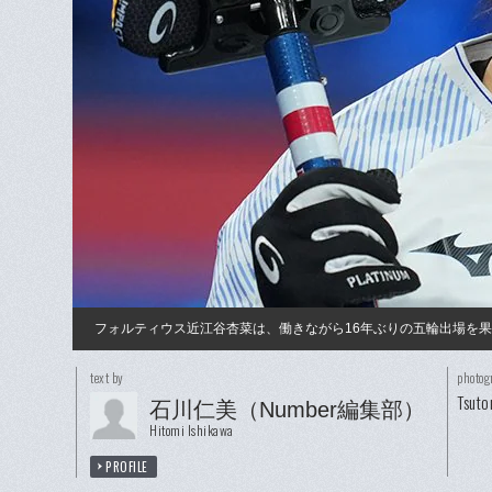
フォルティウス近江谷杏菜は、働きながら16年ぶりの五輪出場を
text by
photog
Tsuto
石川仁美（Number編集部）
Hitomi Ishikawa
PROFILE