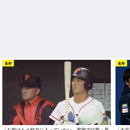
名作
名作
「お前はもう戦力に入っていない」実家で父親・長
「大谷