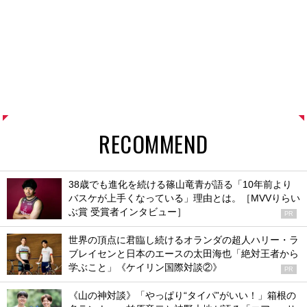
RECOMMEND
38歳でも進化を続ける篠山竜青が語る「10年前より
バスケが上手くなっている」理由とは。［MVVりらい
ぶ賞 受賞者インタビュー］
PR
世界の頂点に君臨し続けるオランダの超人ハリー・ラ
ブレイセンと日本のエースの太田海也「絶対王者から
学ぶこと」《ケイリン国際対談②》
PR
《山の神対談》「やっぱり“タイパ”がいい！」箱根の