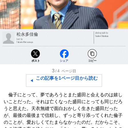
photograph by
松永多佳倫
Sankei Shimbun
text by
Takarin Matsunaga
ポスト
シェア
コピー
3
/4
ページ目
この記事を1ページ目から読む
倫子にとって、夢であろうとまた盛田と会えるのは嬉し
いことだった。それは亡くなった盛田にとっても同じだろ
うと思えた。天衣無縫で面白おかしく生きた盛田だった
が、最後の最後まで信頼し、ずっと寄り添ってくれた倫子
のことが、愛おしくてたまらなかったのだ。だからこそ、