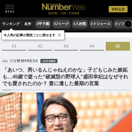
有料会員
毎日6時・11時・17時更新
ランキング
名作
#甲子園
#Jリーグ
#八村塁
#ドジャース
#ソフトバ
〉
×
今人気の記事が競技ごとに探せます
野球
プロ野球
#1
#2
#3
#4
#5
プロ野球PRESS
BACK NUMBER
「あいつ、男いるんじゃねえのかな」子どもじみた嫉妬
も…45歳で逝った“破滅型の野球人”盛田幸妃はなぜそれ
でも愛されたのか？ 妻に遺した最期の言葉