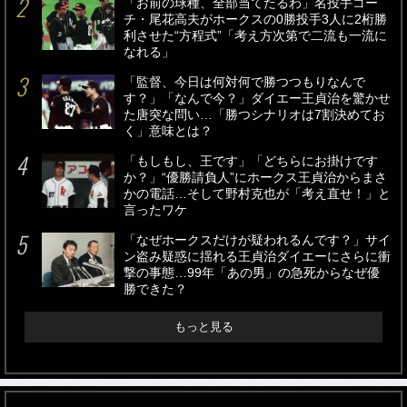
「お前の球種、全部当てたるわ」名投手コー
チ・尾花高夫がホークスの0勝投手3人に2桁勝
利させた“方程式”「考え方次第で二流も一流に
なれる」
「監督、今日は何対何で勝つつもりなんで
す？」「なんで今？」ダイエー王貞治を驚かせ
た唐突な問い…「勝つシナリオは7割決めてお
く」意味とは？
「もしもし、王です」「どちらにお掛けです
か？」“優勝請負人”にホークス王貞治からまさ
かの電話…そして野村克也が「考え直せ！」と
言ったワケ
「なぜホークスだけが疑われるんです？」サイ
ン盗み疑惑に揺れる王貞治ダイエーにさらに衝
撃の事態…99年「あの男」の急死からなぜ優
勝できた？
もっと見る