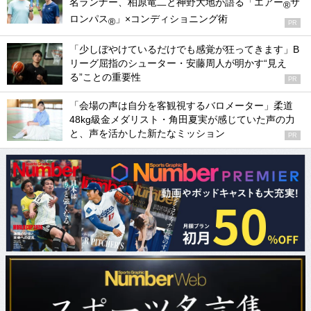
名ランナー、柏原竜二と神野大地が語る「エアー
サ
®
ロンパス
」×コンディショニング術
®
PR
「少しぼやけているだけでも感覚が狂ってきます」B
リーグ屈指のシューター・安藤周人が明かす“見え
る”ことの重要性
PR
「会場の声は自分を客観視するバロメーター」柔道
48kg級金メダリスト・角田夏実が感じていた声の力
と、声を活かした新たなミッション
PR