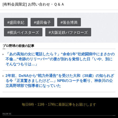
[有料会員限定] お問い合わせ・Ｑ＆Ａ
#盛田幸妃
#盛田倫子
#落合博満
#横浜ベイスターズ
#大阪近鉄バファローズ
プロ野球の前後の記事
「あの高知の女に電話したら？」“余命1年”壮絶闘病中にまさかの
不倫…“奇跡のリリーバー”の妻が別れを覚悟した日「いや、別に
そんなつもりは…」
2年前、DeNAから“戦力外通告”を受けた大和（38歳）の知られざ
る今「正直驚きましたけど…」NPBのコーチを断り、神奈川の公
立高野球部で指導者になっていた
毎日6時・11時・17時に最新記事をお届けします
FOLLOW US