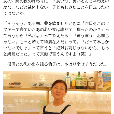
あの沖縄の夜の終わりに、「あいつ、男いるんじゃねえの
かな」などと益体もない、子どもじみたことを口走ったの
ではないか。
「そうそう、ある朝、薬を飲ませたときに『昨日そこのソ
ファーで寝ていたあの若い女は誰だ？ 雇ったのか？』っ
て言うから『私だよ』って答えたら、『違う違う、お前じ
ゃない。もっと若くて綺麗な人だ』って。『だって私しか
いないでしょ』って言うと『絶対お前じゃないから。もっ
と綺麗だった』って真顔で言うんですよ（笑）」
盛田との思い出を語る倫子は、やはり幸せそうだった。