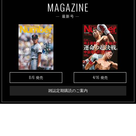
MAGAZINE
最新号
8/6
4/16
発売
発売
雑誌定期購読のご案内