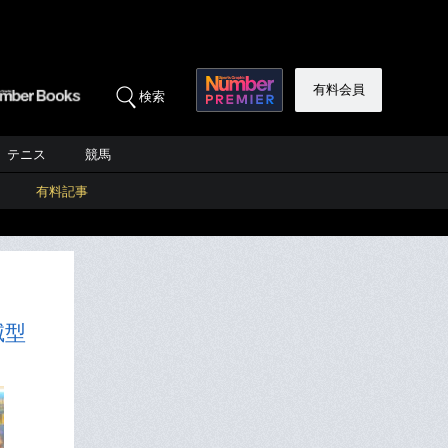
有料会員
検索
テニス
競馬
有料記事
滅型