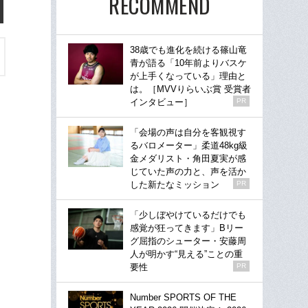
RECOMMEND
38歳でも進化を続ける篠山竜
青が語る「10年前よりバスケ
が上手くなっている」理由と
は。［MVVりらいぶ賞 受賞者
インタビュー］
PR
「会場の声は自分を客観視す
るバロメーター」柔道48kg級
金メダリスト・角田夏実が感
じていた声の力と、声を活か
した新たなミッション
PR
「少しぼやけているだけでも
感覚が狂ってきます」Bリー
グ屈指のシューター・安藤周
人が明かす“見える”ことの重
要性
PR
Number SPORTS OF THE