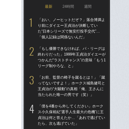
最新
24時間
週間
「おい、ノーヒットだぞ？」落合博満よ
「ア
り前にダイエー王貞治が決断してい
球
た“日本シリーズで無安打投手交代”…
す“
「個人記録は関係ないんだ」
た…
らD
「もし優勝できなければ、パ・リーグは
終わりだった」1999年王貞治ダイエーが
「
つかんだ“ラストチャンス”の意味「もう1
り
リーグ制やろな、と」
た“
「
「お前、監督の椅子を蹴るとは！」「蹴
ってないですよ！」ホークス城島健司と
「
王貞治の“大騒動”の真相「俺、王さんに
終わ
当たられた唯一の男です（笑）」
つか
リ
「僕を4番から外してください」ホーク
ス小久保裕紀“選手人生最大の危機”に王
「
貞治は何と答えたか…「あれで逃げてい
で
たら、次も逃げていた」
を