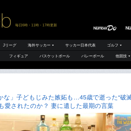
毎日6時・11時・17時更新
Jリーグ
海外サッカー
サッカー日本代表
ゴルフ
フィギュア
バスケットボール
バレーボール
他競技
な」子どもじみた嫉妬も…45歳で逝った“破
も愛されたのか？ 妻に遺した最期の言葉