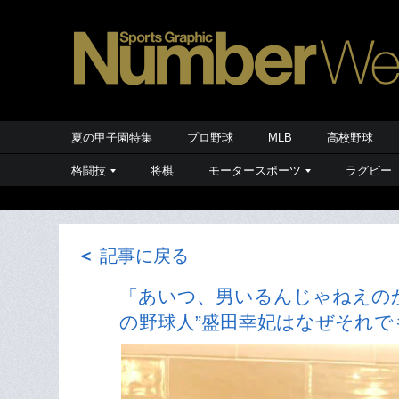
夏の甲子園特集
プロ野球
MLB
高校野球
格闘技
将棋
モータースポーツ
ラグビー
＜
記事に戻る
「あいつ、男いるんじゃねえのか
の野球人”盛田幸妃はなぜそれで