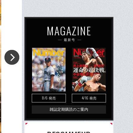
MAGAZINE
最新号
8/6
4/16
発売
発売
雑誌定期購読のご案内