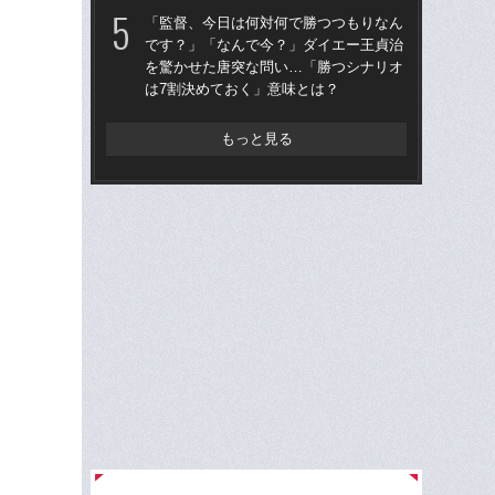
は
「監督、今日は何対何で勝つつもりなん
です？」「なんで今？」ダイエー王貞治
「
を驚かせた唐突な問い…「勝つシナリオ
コー
は7割決めておく」意味とは？
人に
で
もっと見る