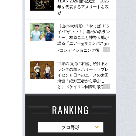
YEAR 2026 開催決定！ 2026
年を代表するアスリートを表
彰
《山の神対談》「やっぱり“タ
イパ”がいい！」箱根の名ラン
ナー、柏原竜二と神野大地が
語る「エアー
サロンパス
」
®
®
×コンディショニング術
PR
世界の頂点に君臨し続けるオ
ランダの超人ハリー・ラブレ
イセンと日本のエースの太田
海也「絶対王者から学ぶこ
と」《ケイリン国際対談②》
PR
RANKING
プロ野球