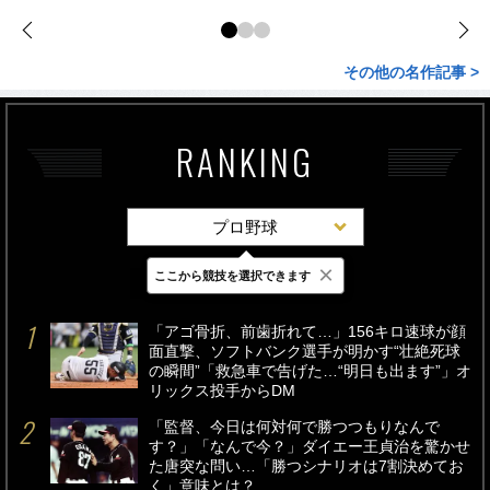
その他の名作記事 >
RANKING
プロ野球
×
ここから競技を選択できます
最新
24時間
週間
「アゴ骨折、前歯折れて…」156キロ速球が顔
面直撃、ソフトバンク選手が明かす“壮絶死球
の瞬間”「救急車で告げた…“明日も出ます”」オ
リックス投手からDM
「監督、今日は何対何で勝つつもりなんで
す？」「なんで今？」ダイエー王貞治を驚かせ
た唐突な問い…「勝つシナリオは7割決めてお
く」意味とは？