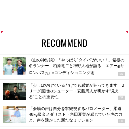
RECOMMEND
《山の神対談》「やっぱり“タイパ”がいい！」箱根の
名ランナー、柏原竜二と神野大地が語る「エアー
サ
®
ロンパス
」×コンディショニング術
®
PR
「少しぼやけているだけでも感覚が狂ってきます」B
リーグ屈指のシューター・安藤周人が明かす“見え
る”ことの重要性
PR
「会場の声は自分を客観視するバロメーター」柔道
48kg級金メダリスト・角田夏実が感じていた声の力
と、声を活かした新たなミッション
PR