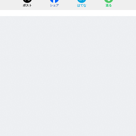
ポスト
シェア
はてな
送る