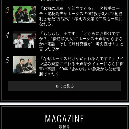
「お前の球種、全部当てたるわ」名投手コー
チ・尾花高夫がホークスの0勝投手3人に2桁勝
利させた“方程式”「考え方次第で二流も一流に
なれる」
「もしもし、王です」「どちらにお掛けです
か？」“優勝請負人”にホークス王貞治からまさ
かの電話…そして野村克也が「考え直せ！」と
言ったワケ
「なぜホークスだけが疑われるんです？」サイ
ン盗み疑惑に揺れる王貞治ダイエーにさらに衝
撃の事態…99年「あの男」の急死からなぜ優
勝できた？
もっと見る
MAGAZINE
最新号