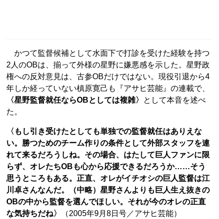
かつて監督候補として水面下で打診を受けた経験を持つ
2人のOBは、揃って外様の星野に嫌悪感を示した。星野政
権への反対意見は、古参OBだけではない。現役引退から4
年しか経っていない槙原寛己も『アサヒ芸能』の連載で、
〈星野監督就任ならOBとしては複雑〉
として本音を述べ
た。
〈もし引き受けたとしても単独での監督就任はありえな
い。勝つためのチーム作りの条件として外部スタッフを連
れて来るだろうしね。その場合、はたして巨人ファンに限
らず、オレたちOBも心から応援できるだろうか……そう
思うところもある。正直、オレがイチオシの巨人監督は江
川卓さんなんだ。（中略）星野さんよりも巨人生え抜きの
OBの中から監督を選んでほしい。それが今のオレの正直
な気持ちだね〉
（2005年9月8日号／アサヒ芸能）