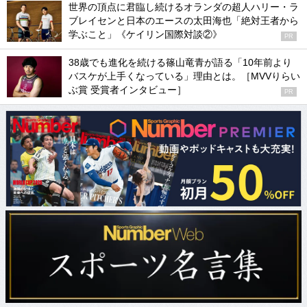
世界の頂点に君臨し続けるオランダの超人ハリー・ラ
ブレイセンと日本のエースの太田海也「絶対王者から
学ぶこと」《ケイリン国際対談②》
PR
38歳でも進化を続ける篠山竜青が語る「10年前より
バスケが上手くなっている」理由とは。［MVVりらい
ぶ賞 受賞者インタビュー］
PR