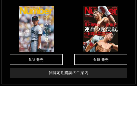
8/6
4/16
発売
発売
雑誌定期購読のご案内