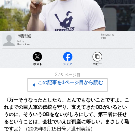
photograph by
岡野誠
KYODO
text by
Makoto Okano
ポスト
シェア
コピー
3
/5
ページ目
この記事を1ページ目から読む
〈万一そうなったとしたら、とんでもないことですよ。こ
れまでの巨人軍の伝統を守り、支えてきたOBがいるとい
うのに、そういうOBをないがしろにして、第三者に任せ
るということは、会社でいえば倒産に等しい。まさしく恥
ですよ〉
（2005年9月15日号／週刊実話）