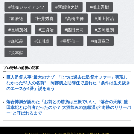
#読売ジャイアンツ
#阿部慎之助
#橋上秀樹
#原辰徳
#松井秀喜
#高橋由伸
#川上哲治
#長嶋茂雄
#王貞治
#藤田元司
#広岡達朗
#森祗晶
#江川卓
#星野仙一
#槙原寛己
#張本勲
プロ野球の前後の記事
巨人監督人事“最大のナゾ”「じつは過去に監督オファー」実現し
なかった“2人の名前”…阿部慎之助辞任で崩れた「条件は生え抜き
のエースか4番」説を追う
落合博満が認めた「お前との勝負は三振でいい」“落合の天敵”盛
田幸妃とは何者だったのか？ 大酒飲みの無頼漢が“奇跡のリリーバ
ー”と呼ばれるまで