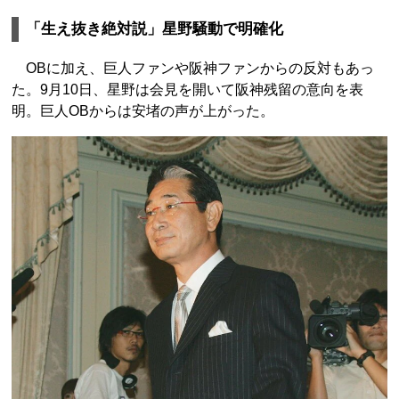
「生え抜き絶対説」星野騒動で明確化
OBに加え、巨人ファンや阪神ファンからの反対もあっ
た。9月10日、星野は会見を開いて阪神残留の意向を表
明。巨人OBからは安堵の声が上がった。