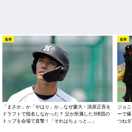
名作
名作
「まさか」か「やはり」か…なぜ慶大・清原正吾を
ジョニ
ドラフトで指名しなかった？ 父が所属した3球団の
ーで爆
トップを会場で直撃！「それはちょっと…」
つねダ