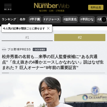
有料会員
毎日6時・11時・17時更新
ランキング
名作
#甲子園
#ドジャース
#益田直也
#早田ひな
#高木
〉
×
今人気の記事が競技ごとに探せます
野球
プロ野球
#1
#2
プロ野球PRESS
BACK NUMBER
松井秀喜の名前も…来季の巨人監督候補に“ある共通
点”「生え抜きの4番かエースしかなれない」説はなぜ生
まれた？ 巨人オーナー“8年前の重要証言”