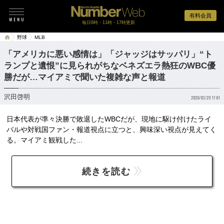
有料会員
毎日6時・11時・17時更新
野球
MLB
「アメリカに悪い感情は」「ジャッジはサッパリ」“ト
ランプと遺恨”に見られがちなベネズエラ熱狂のWBC優
勝だが…マイアミで聞いた複雑な声と報道
沢田啓明
2026/03/29 17:01
日本代表が準々決勝で敗退したWBCだが、現地に駆け付けたライ
バルや対戦国ファン・報道視点に立つと、興味深い視点が見えてく
る。マイアミ観戦した...
続きを読む