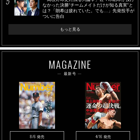
なかった決勝“チームメイトだけが知る真実”と
は？「朗希は疲れていた。でも…」先発投手が
ついに告白
もっと見る
MAGAZINE
最新号
8/6
4/16
発売
発売