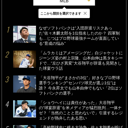
MLB
×
ここから競技を選択できます
最新
24時間
週間
なぜソフトバンクは“入団辞退リスクあっ
た”佐々木麟太郎を1位指名したのか？ 四軍制
も…じつはプロ野球最強チームが直面してい
る“育成の悩み”
「ムラカミはアメージングだ」白ジャケットに
ジーンズ姿の村上宗隆、山本由伸は黒タキシー
ドで…“左ひざ異変”大谷翔平が辞退も見聞きし
た球宴ウラ話
「大谷翔平が“まさかの3位”」好きなプロ野球
選手ランキング“センバツ球児が選ぶ1位”は
誰？ 今永昇太でも山本由伸でもない「2位はソ
フトバンクの選手」
「ショウヘイには責任があった」大谷翔平
の“球宴辞退”を米メディアが猛烈批判…一体ナ
ゼ？「当然のことと思わないで」引退するレジ
ェンドが熱弁したある思い
「高校野球史に残る大論争」佐々木朗希が投げ