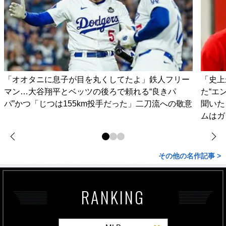
「オオタニに息子が目を丸くしてたよ」鉄人フリー
「史上
マン…大谷翔平とベッツの後ろで頼れる“良きパ
た“エ
パ”かつ「じつは155km投手だった」二刀流への敬意
聞いた
ムはガ
その他の名作記事 >
RANKING