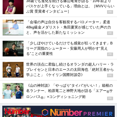
38歳でも進化を続ける篠山竜青が語る「10年前より
バスケが上手くなっている」理由とは。［MVVりらい
ぶ賞 受賞者インタビュー］
PR
「会場の声は自分を客観視するバロメーター」柔道
48kg級金メダリスト・角田夏実が感じていた声の力
と、声を活かした新たなミッション
PR
「少しぼやけているだけでも感覚が狂ってきます」B
リーグ屈指のシューター・安藤周人が明かす“見え
る”ことの重要性
PR
世界の頂点に君臨し続けるオランダの超人ハリー・ラ
ブレイセンと日本のエースの太田海也「絶対王者から
学ぶこと」《ケイリン国際対談②》
PR
《山の神対談》「やっぱり“タイパ”がいい！」箱根の
名ランナー、柏原竜二と神野大地が語る「エアー
サ
®
ロンパス
」×コンディショニング術
®
PR