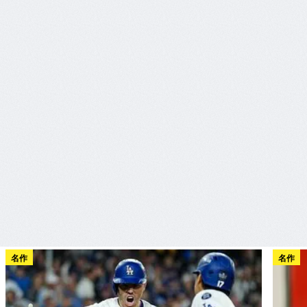
名作
名作