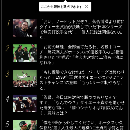
×
ここから競技を選択できます
最新
24時間
週間
「おい、ノーヒットだぞ？」落合博満より前に
ダイエー王貞治が決断していた“日本シリーズ
で無安打投手交代”…「個人記録は関係ないん
だ」
「お前の球種、全部当てたるわ」名投手コー
チ・尾花高夫がホークスの0勝投手3人に2桁勝
利させた“方程式”「考え方次第で二流も一流に
なれる」
「もし優勝できなければ、パ・リーグは終わり
だった」1999年王貞治ダイエーがつかんだ“ラ
ストチャンス”の意味「もう1リーグ制やろな、
と」
「監督、今日は何対何で勝つつもりなんで
す？」「なんで今？」ダイエー王貞治を驚かせ
た唐突な問い…「勝つシナリオは7割決めてお
く」意味とは？
「僕を4番から外してください」ホークス小久
保裕紀“選手人生最大の危機”に王貞治は何と答