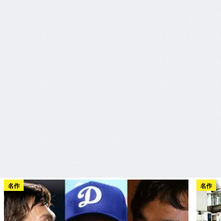
名作
名作