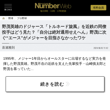
有料会員
毎日6時・11時・17時更新
野球
プロ野球
野茂英雄のドジャース「トルネード旋風」を近鉄の同僚
投手はどう見た？「自分は絶対通用せえへん」野茂に次
ぐ“エース”がメジャーを目指さなかったワケ
喜瀬雅則
2024/06/02 11:02
1995年、メジャー1年目からオールスターに出場するなど実力を発
揮した野茂英雄。野茂不在の近鉄を支えた先輩投手・山崎慎太郎と
野茂を慕っていた...
続きを読む