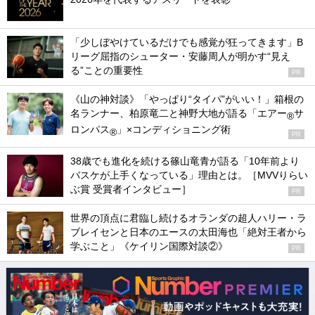
「少しぼやけているだけでも感覚が狂ってきます」B
リーグ屈指のシューター・安藤周人が明かす“見え
る”ことの重要性
PR
《山の神対談》「やっぱり“タイパ”がいい！」箱根の
名ランナー、柏原竜二と神野大地が語る「エアー
サ
®
ロンパス
」×コンディショニング術
®
PR
38歳でも進化を続ける篠山竜青が語る「10年前より
バスケが上手くなっている」理由とは。［MVVりらい
ぶ賞 受賞者インタビュー］
PR
世界の頂点に君臨し続けるオランダの超人ハリー・ラ
ブレイセンと日本のエースの太田海也「絶対王者から
学ぶこと」《ケイリン国際対談②》
PR