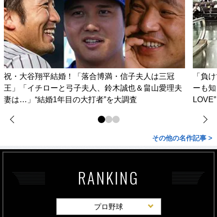
祝・大谷翔平結婚！「落合博満・信子夫人は三冠
「負け
王」「イチローと弓子夫人、鈴木誠也＆畠山愛理夫
ーも知
妻は…」“結婚1年目の大打者”を大調査
LOV
その他の名作記事 >
RANKING
プロ野球