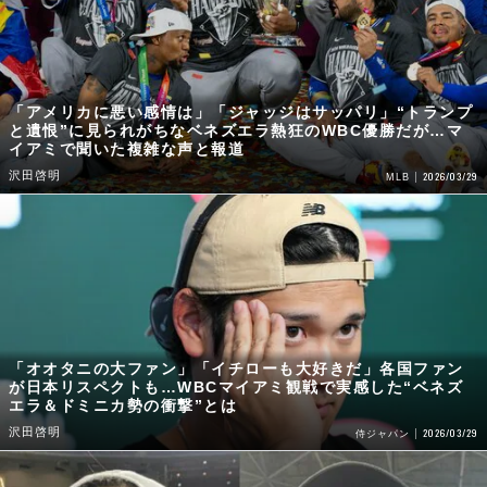
「アメリカに悪い感情は」「ジャッジはサッパリ」“トランプ
と遺恨”に見られがちなベネズエラ熱狂のWBC優勝だが…マ
イアミで聞いた複雑な声と報道
沢田啓明
2026/03/29
MLB
「オオタニの大ファン」「イチローも大好きだ」各国ファン
が日本リスペクトも…WBCマイアミ観戦で実感した“ベネズ
エラ＆ドミニカ勢の衝撃”とは
沢田啓明
2026/03/29
侍ジャパン