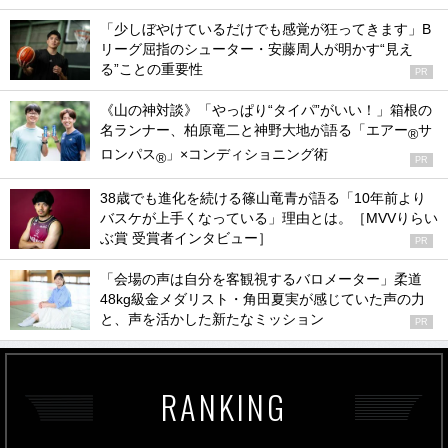
「少しぼやけているだけでも感覚が狂ってきます」B
リーグ屈指のシューター・安藤周人が明かす“見え
る”ことの重要性
PR
《山の神対談》「やっぱり“タイパ”がいい！」箱根の
名ランナー、柏原竜二と神野大地が語る「エアー
サ
®
ロンパス
」×コンディショニング術
®
PR
38歳でも進化を続ける篠山竜青が語る「10年前より
バスケが上手くなっている」理由とは。［MVVりらい
ぶ賞 受賞者インタビュー］
PR
「会場の声は自分を客観視するバロメーター」柔道
48kg級金メダリスト・角田夏実が感じていた声の力
と、声を活かした新たなミッション
PR
RANKING