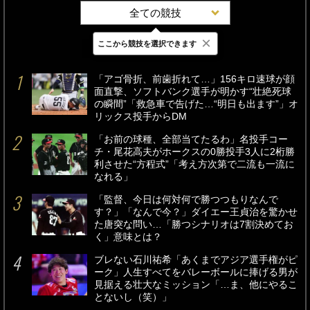
全ての競技
×
ここから競技を選択できます
最新
24時間
週間
「アゴ骨折、前歯折れて…」156キロ速球が顔
面直撃、ソフトバンク選手が明かす“壮絶死球
の瞬間”「救急車で告げた…“明日も出ます”」オ
リックス投手からDM
「お前の球種、全部当てたるわ」名投手コー
チ・尾花高夫がホークスの0勝投手3人に2桁勝
利させた“方程式”「考え方次第で二流も一流に
なれる」
「監督、今日は何対何で勝つつもりなんで
す？」「なんで今？」ダイエー王貞治を驚かせ
た唐突な問い…「勝つシナリオは7割決めてお
く」意味とは？
ブレない石川祐希「あくまでアジア選手権がピ
ーク」人生すべてをバレーボールに捧げる男が
見据える壮大なミッション「…ま、他にやるこ
とないし（笑）」