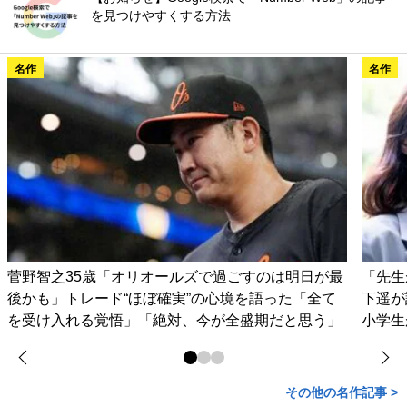
を見つけやすくする方法
名作
名作
菅野智之35歳「オリオールズで過ごすのは明日が最
「先生
後かも」トレード“ほぼ確実”の心境を語った「全て
下遥が
を受け入れる覚悟」「絶対、今が全盛期だと思う」
小学生
その他の名作記事 >