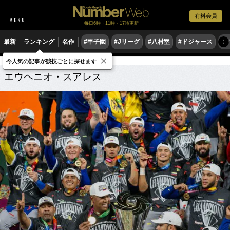
有料会員
毎日6時・11時・17時更新
最新
ランキング
名作
#甲子園
#Jリーグ
#八村塁
#ドジャース
#
〉
×
今人気の記事が競技ごとに探せます
エウヘニオ・スアレス
関連記事
エウヘニオ・スアレス