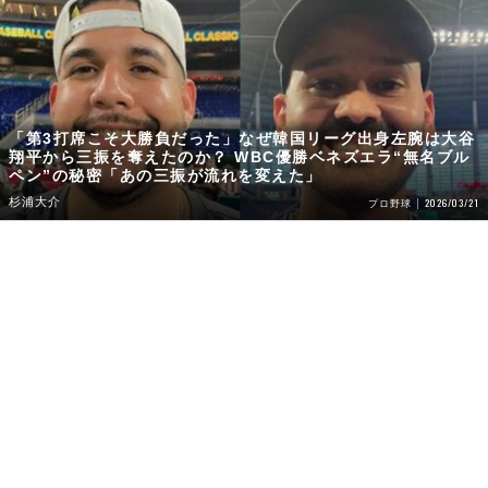
「第3打席こそ大勝負だった」なぜ韓国リーグ出身左腕は大谷
翔平から三振を奪えたのか？ WBC優勝ベネズエラ“無名ブル
ペン”の秘密「あの三振が流れを変えた」
杉浦大介
2026/03/21
プロ野球