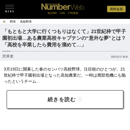
有料会員
毎日6時・11時・17時更新
野球
高校野球
「もともと大学に行くつもりはなくて」21世紀枠で甲子
園初出場…ある農業高校キャプテンの“意外な夢”とは？
「高校を卒業したら費用を溜めて…」
沢井史
2026/03/21 06:06
3月19日に開幕した春のセンバツ高校野球。注目校のひとつが、21
世紀枠で甲子園初出場となった高知農業だ。一時は廃部危機にも陥
ったというチーム...
続きを読む