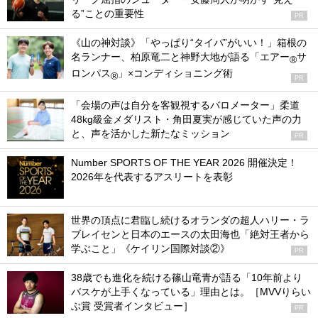
る”ことの重要性
PR
《山の神対談》「やっぱり“タイパ”がいい！」箱根の
名ランナー、柏原竜二と神野大地が語る「エアー
サ
®
ロンパス
」×コンディショニング術
®
PR
「会場の声は自分を客観視するバロメーター」柔道
48kg級金メダリスト・角田夏実が感じていた声の力
と、声を活かした新たなミッション
PR
Number SPORTS OF THE YEAR 2026 開催決定！
2026年を代表するアスリートを表彰
世界の頂点に君臨し続けるオランダの超人ハリー・ラ
ブレイセンと日本のエースの太田海也「絶対王者から
学ぶこと」《ケイリン国際対談②》
PR
38歳でも進化を続ける篠山竜青が語る「10年前より
バスケが上手くなっている」理由とは。［MVVりらい
ぶ賞 受賞者インタビュー］
PR