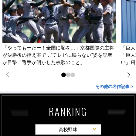
「やってもーたー！全国に恥を…」京都国際の主将
「巨人
が決勝後の控え室で…“テレビに映らない”姿を記者
「巨人
が目撃「選手が明かした校歌のこと」
い」飛
その他の名作記事 >
RANKING
高校野球