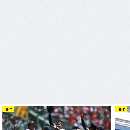
名作
名作