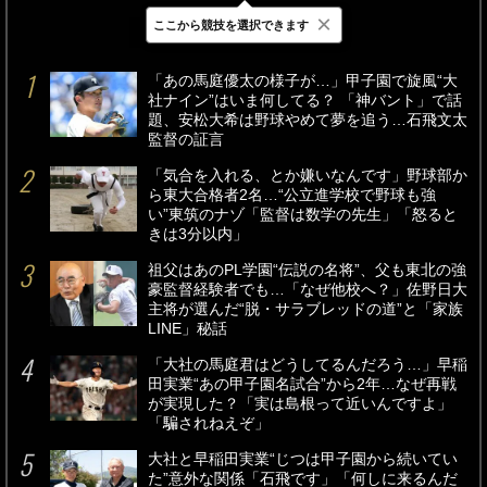
×
ここから競技を選択できます
最新
24時間
週間
「あの馬庭優太の様子が…」甲子園で旋風“大
社ナイン”はいま何してる？ 「神バント」で話
題、安松大希は野球やめて夢を追う…石飛文太
監督の証言
「気合を入れる、とか嫌いなんです」野球部か
ら東大合格者2名…“公立進学校で野球も強
い”東筑のナゾ「監督は数学の先生」「怒ると
きは3分以内」
祖父はあのPL学園“伝説の名将”、父も東北の強
豪監督経験者でも…「なぜ他校へ？」佐野日大
主将が選んだ“脱・サラブレッドの道”と「家族
LINE」秘話
「大社の馬庭君はどうしてるんだろう…」早稲
田実業“あの甲子園名試合”から2年…なぜ再戦
が実現した？「実は島根って近いんですよ」
「騙されねえぞ」
大社と早稲田実業“じつは甲子園から続いてい
た”意外な関係「石飛です」「何しに来るんだ