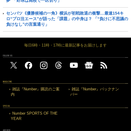
夢”「野球は高校で一区切り」
センバツ《優勝候補の一角》横浜が初戦敗退の衝撃…最速154キ
ロ“プロ注エース”が語った「課題」の中身は？ 「“負けに不思議の
負けなし”の言葉通り」
毎日6時・11時・17時に最新記事をお届けします
FOLLOW US
MAGAZINE
雑誌『Number』購読のご案
雑誌『Number』バックナン
内
バー
SPECIAL
Number SPORTS OF THE
YEAR
ARCHIVE