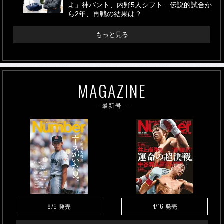
よ」神バント、内野5人シフト…伝説的試合か
ら2年、再戦の結果は？
もっと見る
MAGAZINE
最新号
8/6
4/16
発売
発売