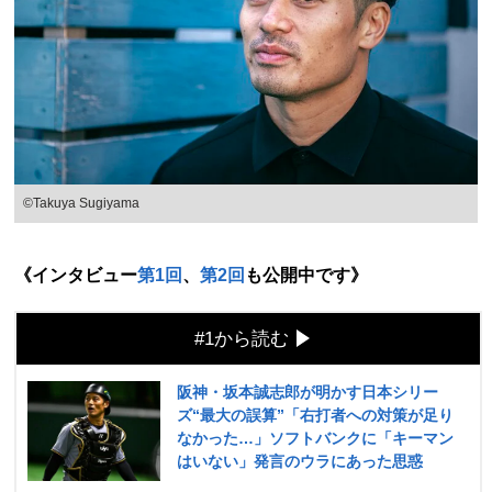
©Takuya Sugiyama
《インタビュー
第1回
、
第2回
も公開中です》
#1から読む
阪神・坂本誠志郎が明かす日本シリー
ズ“最大の誤算”「右打者への対策が足り
なかった…」ソフトバンクに「キーマン
はいない」発言のウラにあった思惑