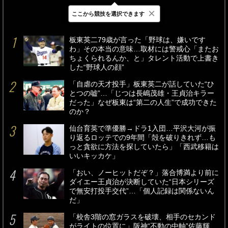
×
ここから競技を選択できます
最新
24時間
週間
板東英二79歳が言った「野球は、嫌いです
わ」その本当の意味…取材には警戒心「またお
ちょくられるんか、と」タレント活動で上書き
した“野球人の顔”
「自虐の天才投手」板東英二が話していた“ひ
とつの嘘”…「じつは長嶋茂雄・王貞治キラー
だった」なぜ板東は“第二の人生”で成功できた
のか？
仙台育英で準優勝→ドラ1入団…平沢大河が振
り返るロッテでの9年間「殻を破りきれず…も
っと貪欲に方法を探していたら」「西武移籍は
いいキッカケ」
「おい、ノーヒットだぞ？」落合博満より前に
ダイエー王貞治が決断していた“日本シリーズ
で無安打投手交代”…「個人記録は関係ないん
だ」
「校舎3階の窓ガラスを破壊、相手のセカンド
がライトの位置に」阪神“不動の中軸”佐藤輝