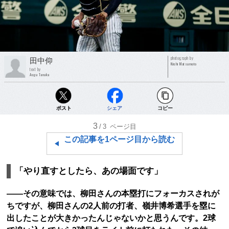
photograph by
田中仰
Kiichi Matsumoto
text by
Aogu Tanaka
ポスト
シェア
コピー
3
/3
ページ目
この記事を1ページ目から読む
「やり直すとしたら、あの場面です」
――その意味では、柳田さんの本塁打にフォーカスされが
ちですが、柳田さんの2人前の打者、嶺井博希選手を塁に
出したことが大きかったんじゃないかと思うんです。2球