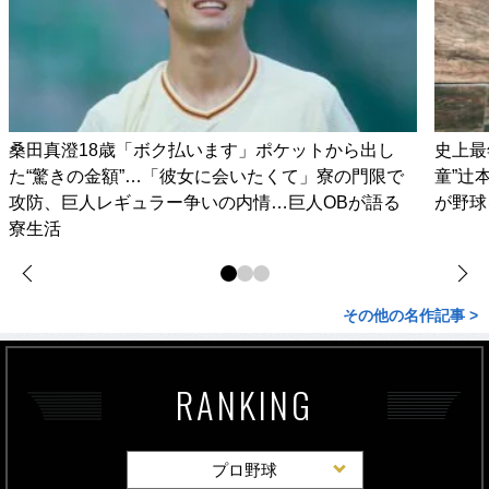
桑田真澄18歳「ボク払います」ポケットから出し
史上最
た“驚きの金額”…「彼女に会いたくて」寮の門限で
童”辻
攻防、巨人レギュラー争いの内情…巨人OBが語る
が野球
寮生活
その他の名作記事 >
RANKING
プロ野球