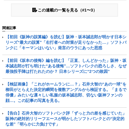
この連載の一覧を見る（#1〜3）
関連記事
【初回《阪神の誤算編》を読む】阪神・坂本誠志郎が明かす日本シ
リーズ“最大の誤算”「右打者への対策が足りなかった…」ソフトバ
ンクに「キーマンはいない」発言のウラにあった思惑
【前回《坂本の後悔》編を読む】「正直、しんどかった」阪神・坂
本誠志郎が打ち明けた“ある後悔”…ソフトバンクの恐ろしさ、なぜ
最強投手陣は打たれたのか？ 日本シリーズに“2つの敗因”
【検証画像】「これがホームランに…？」石井大智の“あの一球”を
柳田がとらえた決定的瞬間を複数アングルから検証する。「まるで
俳優」みたいな凛々しい私服の坂本誠志郎、切ない阪神ファンの
顔…。この記事の写真を見る。
【告白】石井大智のソフトバンク評「ずっと力の差を感じていた」
阪神の絶対的リリーフエースが明かしたソフトバンクとの“決定的
な差”「明らかに力負けです」