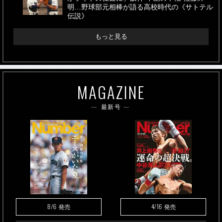
明…野球部元相棒が語る高校時代の《サトテル
伝説》
もっと見る
MAGAZINE
最新号
8/6
4/16
発売
発売