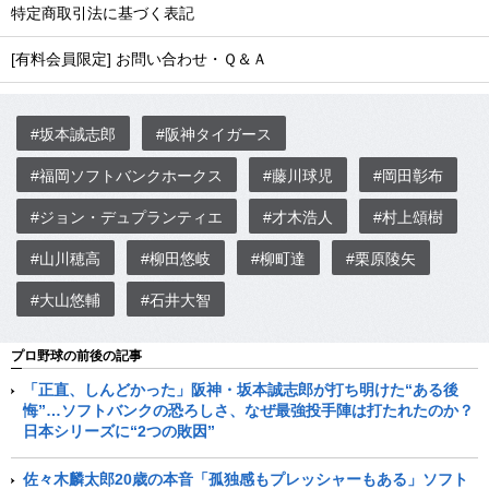
特定商取引法に基づく表記
[有料会員限定] お問い合わせ・Ｑ＆Ａ
#坂本誠志郎
#阪神タイガース
#福岡ソフトバンクホークス
#藤川球児
#岡田彰布
#ジョン・デュプランティエ
#才木浩人
#村上頌樹
#山川穂高
#柳田悠岐
#柳町達
#栗原陵矢
#大山悠輔
#石井大智
プロ野球の前後の記事
「正直、しんどかった」阪神・坂本誠志郎が打ち明けた“ある後
悔”…ソフトバンクの恐ろしさ、なぜ最強投手陣は打たれたのか？
日本シリーズに“2つの敗因”
佐々木麟太郎20歳の本音「孤独感もプレッシャーもある」ソフト