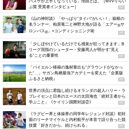
バスケが上手くなっている」理由とは。［MVVりらい
ぶ賞 受賞者インタビュー］
PR
《山の神対談》「やっぱり“タイパ”がいい！」箱根の
名ランナー、柏原竜二と神野大地が語る「エアー
サ
®
ロンパス
」×コンディショニング術
®
PR
「少しぼやけているだけでも感覚が狂ってきます」B
リーグ屈指のシューター・安藤周人が明かす“見え
る”ことの重要性
PR
「バイエルン移籍の逸材輩出も“グラウンドがなかっ
た”…」サガン鳥栖最強アカデミーを変えた『企業版
ふるさと納税』
PR
世界の頂点に君臨し続けるオランダの超人ハリー・ラ
ブレイセンと日本のエースの太田海也「絶対王者から
学ぶこと」《ケイリン国際対談②》
PR
《ラグビー界と体操界の同学年レジェンド対談》初対
面のリーチマイケルと内村航平が本音で語り合った競
技愛「好きだから、続けられる」
PR