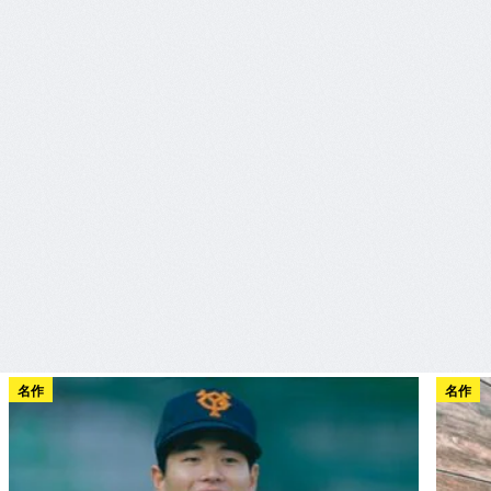
名作
名作