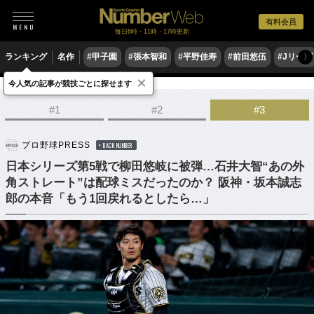
有料会員
毎日6時・11時・17時更新
ランキング
名作
#甲子園
#張本智和
#平野佳寿
#前田悠伍
#Jリーグ
〉
×
今人気の記事が競技ごとに探せます
野球
プロ野球
#1
#2
#3
プロ野球PRESS
BACK NUMBER
日本シリーズ第5戦で柳田悠岐に被弾…石井大智“あの外
角ストレート”は配球ミスだったのか？ 阪神・坂本誠志
郎の本音「もう1回戻れるとしたら…」