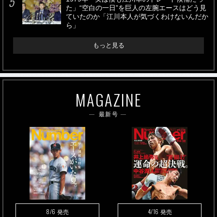
た」“空白の一日”を巨人の左腕エースはどう見
ていたのか「江川本人が気づくわけないんだか
ら」
もっと見る
MAGAZINE
最新号
8/6
4/16
発売
発売