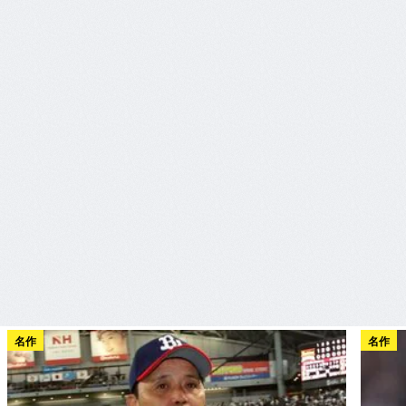
名作
名作