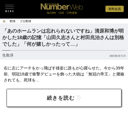
有料会員
毎日6時・11時・17時更新
野球
プロ野球
「あのホームランは忘れられないですね」清原和博が明
かした18歳の記憶「山田久志さんと村田兆治さんは別格
でした」「何が嬉しかったって…」
生島淳
2025/09/30 11:01
右に左にアーチをかっ飛ばす雄姿に誰もが心躍らせた。今から39年
前、弱冠18歳で衝撃デビューを飾った大砲は「無冠の帝王」と揶揄
されても、死球を...
続きを読む