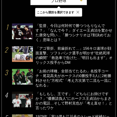
プロ野球
×
ここから競技を選択できます
最新
24時間
週間
「監督、今日は何対何で勝つつもりなんで
す？」「なんで今？」ダイエー王貞治を驚かせ
た唐突な問い…「勝つシナリオは7割決めてお
く」意味とは？
「アゴ骨折、前歯折れて…」156キロ速球が顔
面直撃、ソフトバンク選手が明かす“壮絶死球
の瞬間”「救急車で告げた…“明日も出ます”」オ
リックス投手からDM
「お前の球種、全部当てたるわ」名投手コー
チ・尾花高夫がホークスの0勝投手3人に2桁勝
利させた“方程式”「考え方次第で二流も一流に
なれる」
「もしもし、王です」「どちらにお掛けです
か？」“優勝請負人”にホークス王貞治からまさ
かの電話…そして野村克也が「考え直せ！」と
言ったワケ
1979年「実は僕も江川卓のトレード候補だっ