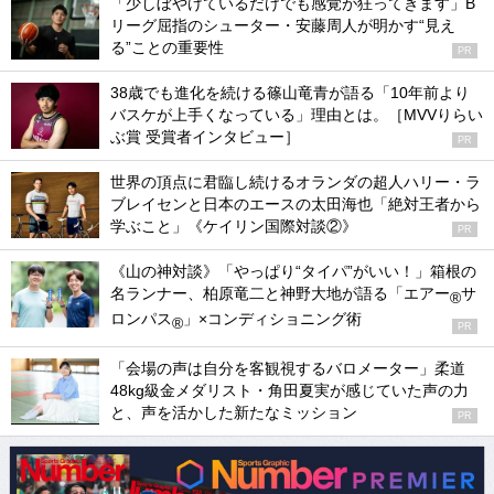
「少しぼやけているだけでも感覚が狂ってきます」B
リーグ屈指のシューター・安藤周人が明かす“見え
る”ことの重要性
PR
38歳でも進化を続ける篠山竜青が語る「10年前より
バスケが上手くなっている」理由とは。［MVVりらい
ぶ賞 受賞者インタビュー］
PR
世界の頂点に君臨し続けるオランダの超人ハリー・ラ
ブレイセンと日本のエースの太田海也「絶対王者から
学ぶこと」《ケイリン国際対談②》
PR
《山の神対談》「やっぱり“タイパ”がいい！」箱根の
名ランナー、柏原竜二と神野大地が語る「エアー
サ
®
ロンパス
」×コンディショニング術
®
PR
「会場の声は自分を客観視するバロメーター」柔道
48kg級金メダリスト・角田夏実が感じていた声の力
と、声を活かした新たなミッション
PR