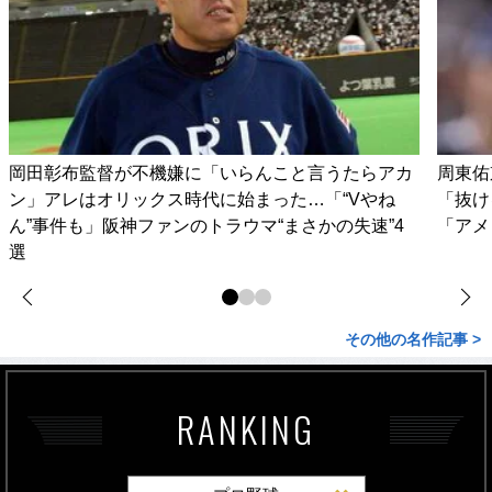
岡田彰布監督が不機嫌に「いらんこと言うたらアカ
周東佑
ン」アレはオリックス時代に始まった…「“Vやね
「抜け
ん”事件も」阪神ファンのトラウマ“まさかの失速”4
「アメ
選
その他の名作記事 >
RANKING