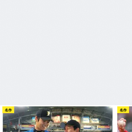
名作
名作