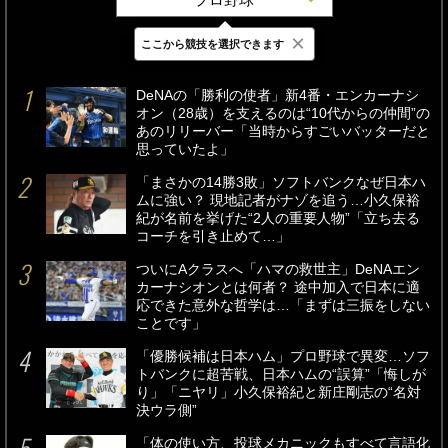
×
ここから競技を選択できます
最新
24時間
週間
DeNAの「勝利の使者」新4番・エンカーナシ
オン（28歳）を支えるのは“10代からの仲間”の
あのリリーバー「当時からすごいバッターだと
思っていたよ」
「まさかの14勝3敗」ソフトバンクなぜ日本ハ
ムに強い？ 現地記者がナゾを追う…小久保裕
紀が名前を挙げた“2人の重要人物”「立ち去る
コーチを引き止めて…」
ついにAクラスへ「ハマの救世主」DeNAエン
カーナシオンとは何者？ 途中加入で日本に適
応できた意外な哲学は…「まずは三振をしない
ことです」
「優勝候補は日本ハム」プロ野球で異変…ソフ
トバンクに超苦戦、日本ハムの“誤算”「悔しが
り」「ニヤリ」小久保裕紀と新庄剛志の“名対
決ウラ側”
「体の使い方、投球メカニックもすべて言語化