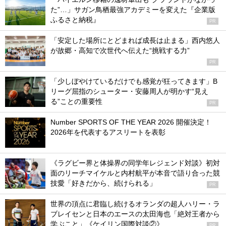
た”…」サガン鳥栖最強アカデミーを変えた『企業版
ふるさと納税』
PR
「安定した場所にとどまれば成長は止まる」西内悠人
が故郷・高知で次世代へ伝えた“挑戦する力”
PR
「少しぼやけているだけでも感覚が狂ってきます」B
リーグ屈指のシューター・安藤周人が明かす“見え
る”ことの重要性
PR
Number SPORTS OF THE YEAR 2026 開催決定！
2026年を代表するアスリートを表彰
《ラグビー界と体操界の同学年レジェンド対談》初対
面のリーチマイケルと内村航平が本音で語り合った競
技愛「好きだから、続けられる」
PR
世界の頂点に君臨し続けるオランダの超人ハリー・ラ
ブレイセンと日本のエースの太田海也「絶対王者から
学ぶこと」《ケイリン国際対談②》
PR