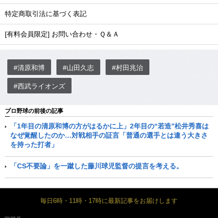
特定商取引法に基づく表記
[有料会員限定] お問い合わせ・Ｑ＆Ａ
#清原和博
#山田久志
#村田兆治
#西武ライオンズ
プロ野球の前後の記事
「1年目の清原和博の方がはるかに上」2年目の“若造”松井秀喜は
なぜ覚醒したのか…対戦相手の証言「普通の選手とは違う大きさ
を持った打者」
「CS不要論」を一蹴した藤川球児監督の提言を考える。
毎日6時・11時・17時に最新記事をお届けします