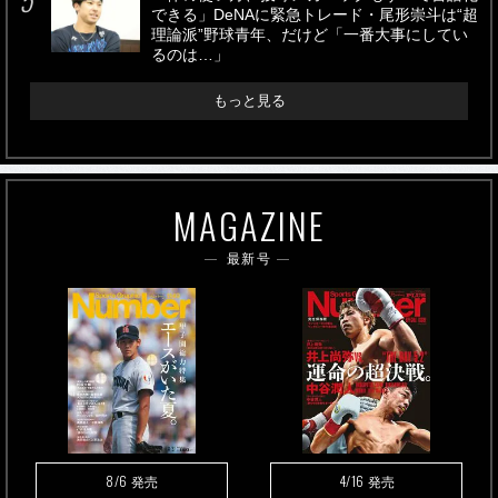
できる」DeNAに緊急トレード・尾形崇斗は“超
理論派”野球青年、だけど「一番大事にしてい
るのは…」
もっと見る
MAGAZINE
最新号
8/6
4/16
発売
発売