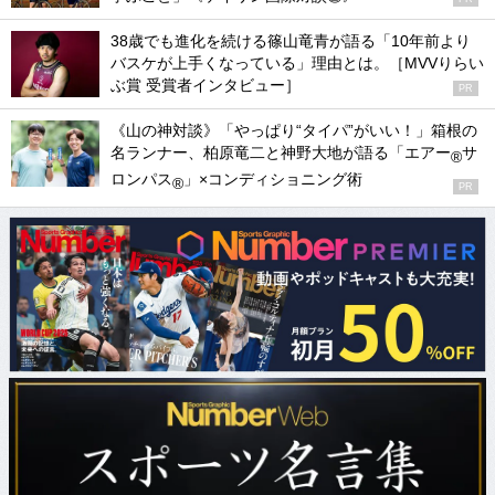
38歳でも進化を続ける篠山竜青が語る「10年前より
バスケが上手くなっている」理由とは。［MVVりらい
ぶ賞 受賞者インタビュー］
PR
《山の神対談》「やっぱり“タイパ”がいい！」箱根の
名ランナー、柏原竜二と神野大地が語る「エアー
サ
®
ロンパス
」×コンディショニング術
®
PR