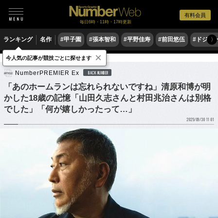
有料会員
毎日6時・11時・17時更新
ランキング
名作
#甲子園
#張本智和
#平野佳寿
#前田悠伍
#ドジャ
〉
×
今人気の記事が競技ごとに探せます
野球
プロ野球
NumberPREMIER Ex
BACK NUMBER
「あのホームランは忘れられないですね」清原和博が明
かした18歳の記憶「山田久志さんと村田兆治さんは別格
でした」「何が嬉しかったって…」
2025/09/30 11:01