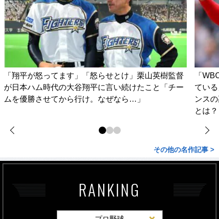
「翔平が怒ってます」「怒らせとけ」栗山英樹監督
「WB
が日本ハム時代の大谷翔平に言い続けたこと「チー
ている
ムを優勝させてから行け。なぜなら…」
ンスの
とは？
その他の名作記事 >
RANKING
プロ野球