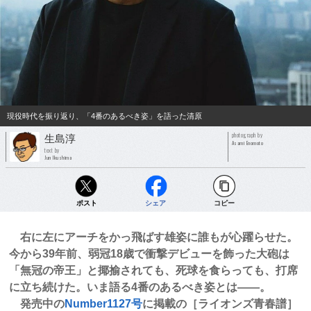
現役時代を振り返り、「4番のあるべき姿」を語った清原
photograph by
生島淳
Asami Enomoto
text by
Jun Ikushima
ポスト
シェア
コピー
右に左にアーチをかっ飛ばす雄姿に誰もが心躍らせた。
今から39年前、弱冠18歳で衝撃デビューを飾った大砲は
「無冠の帝王」と揶揄されても、死球を食らっても、打席
に立ち続けた。いま語る4番のあるべき姿とは――。
発売中の
Number1127号
に掲載の［ライオンズ青春譜］