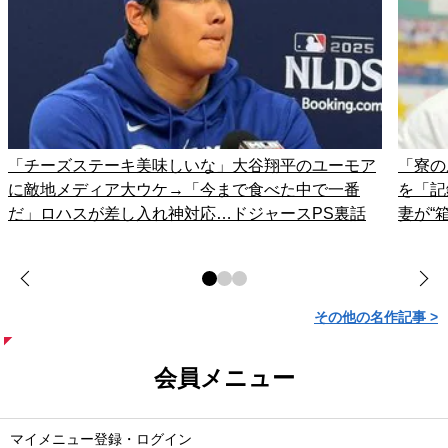
「チーズステーキ美味しいな」大谷翔平のユーモア
「寮の
に敵地メディア大ウケ→「今まで食べた中で一番
を「記
だ」ロハスが差し入れ神対応…ドジャースPS裏話
妻が“
その他の名作記事 >
会員メニュー
マイメニュー登録・ログイン