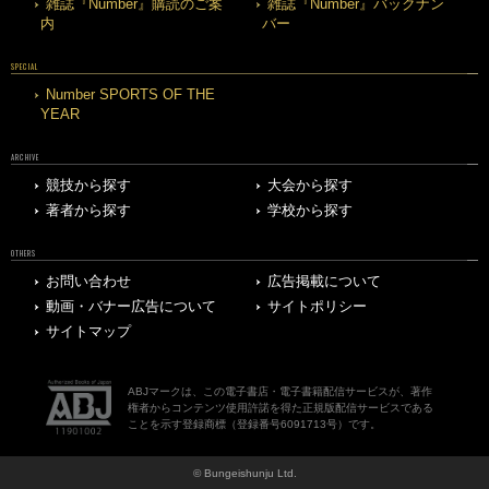
雑誌『Number』購読のご案
雑誌『Number』バックナン
内
バー
SPECIAL
Number SPORTS OF THE
YEAR
ARCHIVE
競技から探す
大会から探す
著者から探す
学校から探す
OTHERS
お問い合わせ
広告掲載について
動画・バナー広告について
サイトポリシー
サイトマップ
ABJマークは、この電子書店・電子書籍配信サービスが、著作
権者からコンテンツ使用許諾を得た正規版配信サービスである
ことを示す登録商標（登録番号6091713号）です。
© Bungeishunju Ltd.