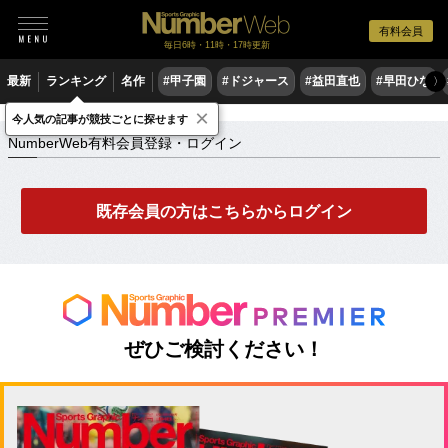
有料会員
毎日6時・11時・17時更新
最新
ランキング
名作
#甲子園
#ドジャース
#益田直也
#早田ひな
〉
×
NumberWeb有料会員登録・ログイン
今人気の記事が競技ごとに探せます
NumberWeb有料会員登録・ログイン
既存会員の方はこちらからログイン
ぜひご検討ください！