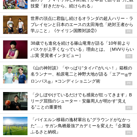
技愛「好きだから、続けられる」
PR
世界の頂点に君臨し続けるオランダの超人ハリー・ラ
ブレイセンと日本のエースの太田海也「絶対王者から
学ぶこと」《ケイリン国際対談②》
PR
38歳でも進化を続ける篠山竜青が語る「10年前より
バスケが上手くなっている」理由とは。［MVVりらい
ぶ賞 受賞者インタビュー］
PR
《山の神対談》「やっぱり“タイパ”がいい！」箱根の
名ランナー、柏原竜二と神野大地が語る「エアー
サ
®
ロンパス
」×コンディショニング術
®
PR
「少しぼやけているだけでも感覚が狂ってきます」B
リーグ屈指のシューター・安藤周人が明かす“見え
る”ことの重要性
PR
「バイエルン移籍の逸材輩出も“グラウンドがなかっ
た”…」サガン鳥栖最強アカデミーを変えた『企業版
ふるさと納税』
PR