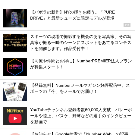
【バボラの新作】NYの輝きを纏う。「PURE
DRIVE」と最新シューズに限定モデルが登場
PR
スポーツの現場で撮影する機会のある写真家、その写
真家が撮る一瞬のシーンにスポットをあてるコンテス
トを開催します。作品受付中！
【同僚や仲間とお得に】NumberPREMIER法人プラン
が募集スタート！
【登録無料】Numberメールマガジン好評配信中。ス
ポーツの「今」をメールでお届け！
YouTubeチャンネル登録者数60,000人突破！バレーボ
ールや陸上、バスケ、野球などの選手のインタビュー
を動画で
【お知らせ】Google検索で「Number Web」の記事