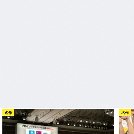
名作
名作