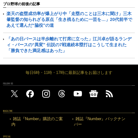
プロ野球の前後の記事
楽天の盗塁成功率が爆上がり中「走塁のことは三木に聞け」三木
肇監督の知られざる原点「生き残るために一芸を…」20代前半で
あえて選んだ“脇役”の道
「あの日バースは半歩離れて打席に立った」江川卓が語るランデ
ィ・バースの“異変” 伝説の7戦連続本塁打はこうして生まれた
「勝負できた満足感はあった」
毎日6時・11時・17時に最新記事をお届けします
FOLLOW US
MAGAZINE
雑誌『Number』購読のご案
雑誌『Number』バックナン
内
バー
SPECIAL