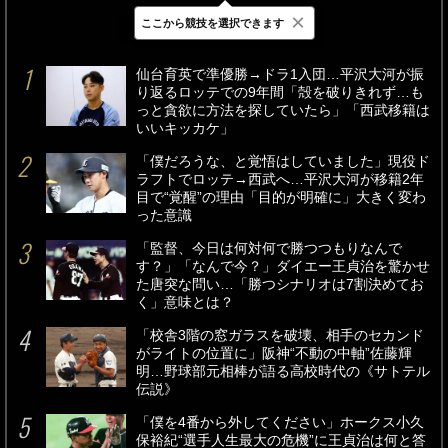
×
ここから競技を選択できます
最新
24時間
週間
仙台育英で準優勝→ドラ1入団…平沢大河が振
り返るロッテでの9年間「殻を破りきれず…も
っと貪欲に方法を探していたら」「西武移籍は
いいキッカケ」
「僕だろうな、と覚悟はしていました」現役ド
ラフトでロッテ→西武へ…平沢大河が移籍2年
目で“覚醒”の理由「目的が明確に」大きく変わ
った意識
「監督、今日は何対何で勝つつもりなんで
す？」「なんで今？」ダイエー王貞治を驚かせ
た唐突な問い…「勝つシナリオは7割決めてお
く」意味とは？
「校舎3階の窓ガラスを破壊、相手のセカンド
がライトの位置に」阪神“不動の中軸”佐藤輝
明…野球部元相棒が語る高校時代の《サトテル
伝説》
「僕を4番から外してください」ホークス小久
保裕紀“選手人生最大の危機”に王貞治は何と答