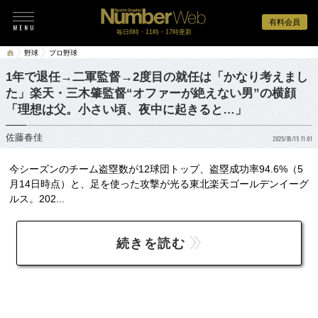
有料会員
毎日6時・11時・17時更新
野球
プロ野球
1年で退任→二軍監督→2度目の就任は「かなり考えまし
た」楽天・三木肇監督“オファーが絶えない男”の横顔
「理想は父。小さい頃、夜中に起きると…」
佐藤春佳
2025/05/15 11:01
今シーズンのチーム盗塁数が12球団トップ、盗塁成功率94.6%（5
月14日時点）と、足を使った攻撃が光る東北楽天ゴールデンイーグ
ルス。202...
続きを読む