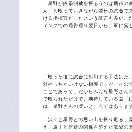
星野が鉄拳制裁を振るうのは期待の表
ん」と殴っておきながら翌日の試合で
ける指揮官だったという証言も多い。
ィングでの通告通り翌日から二軍に落
「殴った後に試合に起用する手法はた
対やっちゃいけない指導ですが、その
ことであって、だからみんな星野さん
で殴られただけで、期待している選手
は、星野さんの凄いところではありま
淡々と星野との思い出を振り返る上原
え、選手と監督の関係を超えた敬愛の