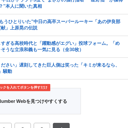
？”本人に聞いた真相
“もうひとりいた”中日の高卒スーパールーキー「あの伊良部
貢献」上原晃の伝説
しすぎる高校時代と「躍動感がエグい」投球フォーム。「め
そうな立浪和義も一気に見る（全30枚）
ください」遅刻してきた巨人側は笑った「キミが来るなら、
」騒動
ックを入れてボタンを押すだけ
Number Webを見つけやすくする