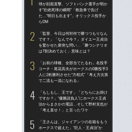
球が顔面直撃、ソフトバンク選手が明か
球
す“壮絶死球の瞬間”「救急車で告げ
す“
た…“明日も出ます”」オリックス投手か
た…
らDM
らD
「監督、今日は何対何で勝つつもりなん
「
です？」「なんで今？」ダイエー王貞治
で
を驚かせた唐突な問い…「勝つシナリオ
を
は7割決めておく」意味とは？
は
「お前の球種、全部当てたるわ」名投手
「
コーチ・尾花高夫がホークスの0勝投手3
コー
人に2桁勝利させた“方程式”「考え方次第
人に
で二流も一流になれる」
で
「もしもし、王です」「どちらにお掛け
「
ですか？」“優勝請負人”にホークス王貞
です
治からまさかの電話…そして野村克也が
治
「考え直せ！」と言ったワケ
「
「王さんは、ジャイアンツの在籍をもう
「
ホークスで超えた」“巨人・王貞治”か
ホー