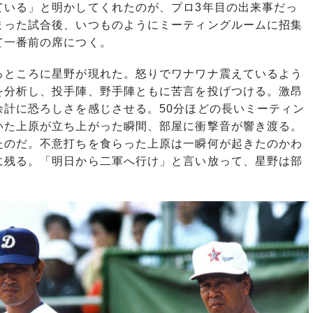
いる」と明かしてくれたのが、プロ3年目の出来事だっ
まった試合後、いつものようにミーティングルームに招集
て一番前の席につく。
ところに星野が現れた。怒りでワナワナ震えているよう
を分析し、投手陣、野手陣ともに苦言を投げつける。激昂
余計に恐ろしさを感じさせる。50分ほどの長いミーティン
いた上原が立ち上がった瞬間、部屋に衝撃音が響き渡る。
たのだ。不意打ちを食らった上原は一瞬何が起きたのかわ
に残る。「明日から二軍へ行け」と言い放って、星野は部