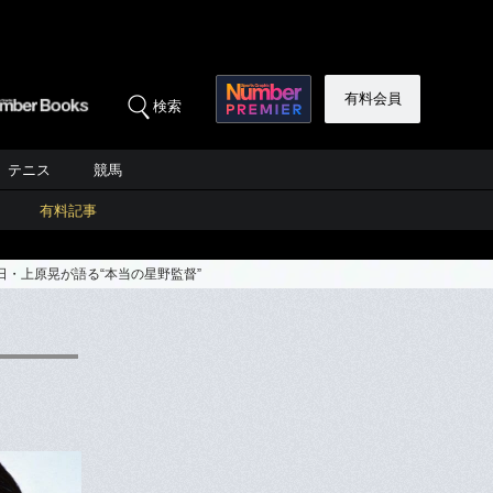
有料会員
検索
テニス
競馬
有料記事
・上原晃が語る“本当の星野監督”