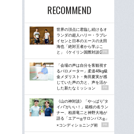
RECOMMEND
世界の頂点に君臨し続けるオ
ランダの超人ハリー・ラブレ
イセンと日本のエースの太田
海也「絶対王者から学ぶこ
と」《ケイリン国際対談②》
PR
「会場の声は自分を客観視す
るバロメーター」柔道48kg級
金メダリスト・角田夏実が感
じていた声の力と、声を活か
した新たなミッション
PR
《山の神対談》「やっぱり“タ
イパ”がいい！」箱根の名ラン
ナー、柏原竜二と神野大地が
語る「エアー
サロンパス
」
®
®
×コンディショニング術
PR