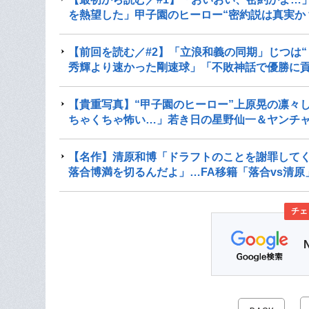
を熱望した」甲子園のヒーロー“密約説は真実か
【前回を読む／#2】「立浪和義の同期」じつは
秀輝より速かった剛速球」「不敗神話で優勝に
【貴重写真】“甲子園のヒーロー”上原晃の凛々
ちゃくちゃ怖い…」若き日の星野仙一＆ヤンチャ
【名作】清原和博「ドラフトのことを謝罪して
落合博満を切るんだよ」…FA移籍「落合vs清原
チェ