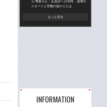
ら“博多の人・王貞治”への32年…屈辱の
ら“
スタートと苦難の道のりとは
ス
もっと見る
INFORMATION