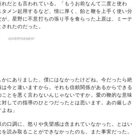
れだとも言われている。「もうお前なんて二度と使わ
スタメン起用するなど、情に厚く、飴と鞭を上手く使い分
だが、星野に不意打ちの張り手を食らった上原は、ミーテ
とされたのだった。
ADVERTISEMENT
しかにありました。僕にはなかったけどね。今だったら絶
頃は今と違いますから。それも信頼関係があるからできる
のことを悪く言わないんじゃないですか。愛の鞭的な意味
に対しての指導のひとつだったとは思います。あの厳しさ
すよね」
の口調に、怒りや失望感は含まれていなかった。とはい
念を読み取ることができなかったのも、また事実だった。