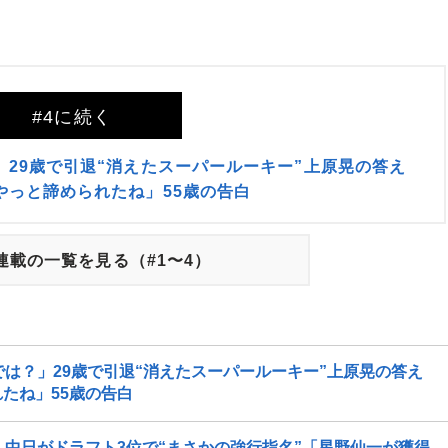
#4に続く
29歳で引退“消えたスーパールーキー”上原晃の答え
やっと諦められたね」55歳の告白
連載の一覧を見る（#1〜4）
は？」29歳で引退“消えたスーパールーキー”上原晃の答え
たね」55歳の告白
」中日がドラフト3位で“まさかの強行指名”「星野仙一が獲得