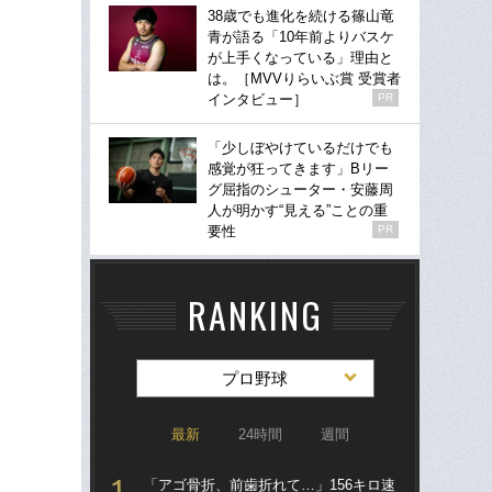
38歳でも進化を続ける篠山竜
青が語る「10年前よりバスケ
が上手くなっている」理由と
は。［MVVりらいぶ賞 受賞者
インタビュー］
PR
「少しぼやけているだけでも
感覚が狂ってきます」Bリー
グ屈指のシューター・安藤周
人が明かす“見える”ことの重
要性
PR
RANKING
プロ野球
最新
24時間
週間
「アゴ骨折、前歯折れて…」156キロ速
「ア