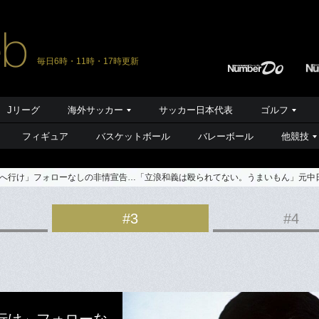
毎日6時・11時・17時更新
Jリーグ
海外サッカー
サッカー日本代表
ゴルフ
フィギュア
バスケットボール
バレーボール
他競技
へ行け」フォローなしの非情宣告…「立浪和義は殴られてない。うまいもん」元中日
#3
#4