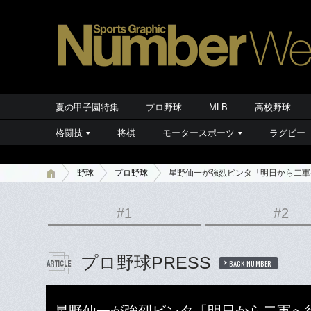
夏の甲子園特集
プロ野球
MLB
高校野球
格闘技
将棋
モータースポーツ
ラグビー
野球
プロ野球
星野仙一が強烈ビンタ「明日から二軍
#1
#2
プロ野球PRESS
BACK NUMBER