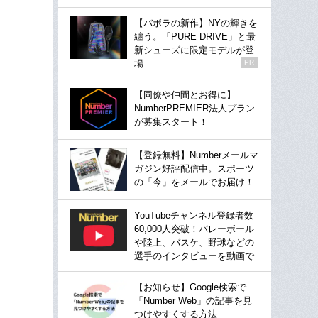
【バボラの新作】NYの輝きを
纏う。「PURE DRIVE」と最
新シューズに限定モデルが登
場
PR
【同僚や仲間とお得に】
NumberPREMIER法人プラン
が募集スタート！
【登録無料】Numberメールマ
ガジン好評配信中。スポーツ
の「今」をメールでお届け！
YouTubeチャンネル登録者数
60,000人突破！バレーボール
や陸上、バスケ、野球などの
選手のインタビューを動画で
【お知らせ】Google検索で
「Number Web」の記事を見
つけやすくする方法