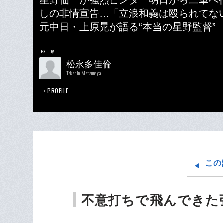
星野仙一が強烈ビンタ「明日から二軍へ
しの非情宣告…「立浪和義は殴られてな
元中日・上原晃が語る“本当の星野監督”
text by
松永多佳倫
Takarin Matsunaga
PROFILE
この
不意打ちで飛んできた