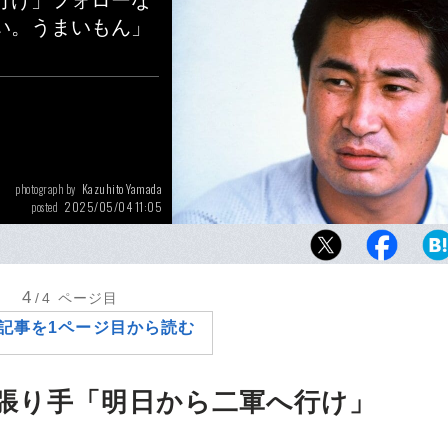
行け」フォローな
い。うまいもん」
Kazuhito Yamada
photograph by
2025/05/04 11:05
posted
1988年に監督就任2年目で中日を優勝に導いた
仙一。上原晃も鉄拳制裁を受けたことがある
4
/4
ページ目
記事を1ページ目から読む
張り手「明日から二軍へ行け」