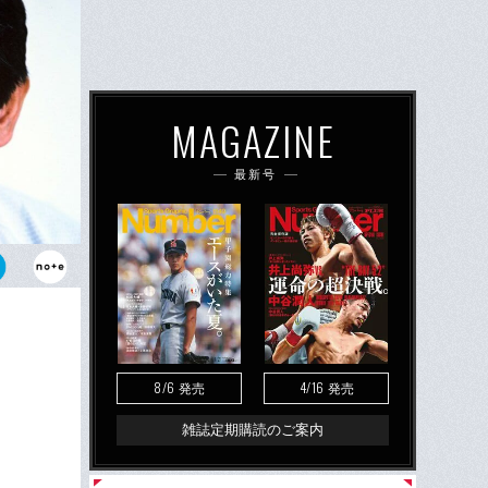
MAGAZINE
最新号
“闘将”星野
という
8/6
4/16
発売
発売
雑誌定期購読のご案内