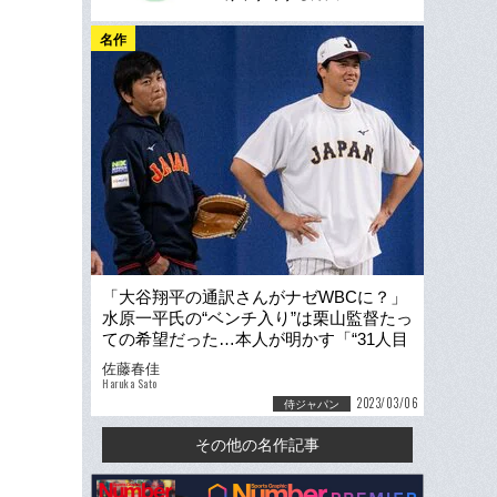
名作
「大谷翔平の通訳さんがナゼWBCに？」
水原一平氏の“ベンチ入り”は栗山監督たっ
ての希望だった…本人が明かす「“31人目
の侍”の多すぎる仕事量」
佐藤春佳
Haruka Sato
2023/03/06
侍ジャパン
その他の名作記事