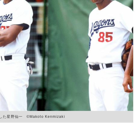
仙一 ©Makoto Kenmizaki