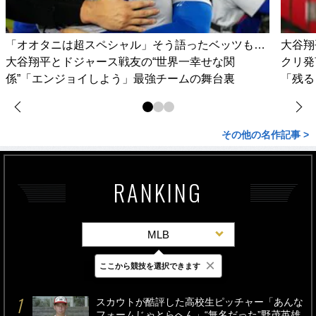
「オオタニは超スペシャル」そう語ったベッツも…
大谷翔
大谷翔平とドジャース戦友の“世界一幸せな関
クリ発
係”「エンジョイしよう」最強チームの舞台裏
「残る
その他の名作記事 >
RANKING
MLB
×
ここから競技を選択できます
最新
24時間
週間
スカウトが酷評した高校生ピッチャー「あんな
フォームじゃとらへん」“無名だった”野茂英雄