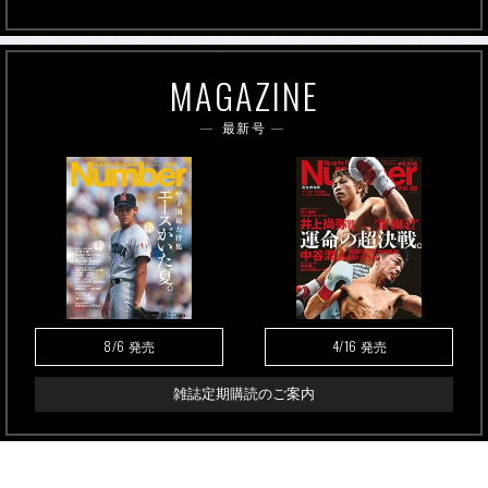
MAGAZINE
最新号
8/6
4/16
発売
発売
雑誌定期購読のご案内