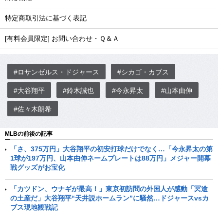
特定商取引法に基づく表記
[有料会員限定] お問い合わせ・Ｑ＆Ａ
#ロサンゼルス・ドジャース
#シカゴ・カブス
#大谷翔平
#鈴木誠也
#今永昇太
#山本由伸
#佐々木朗希
MLBの前後の記事
「さ、375万円」大谷翔平の初安打球だけでなく…「今永昇太の第
1球が197万円、山本由伸ネームプレートは88万円」メジャー開幕
戦グッズがお宝化
「カツドン、ウナギが最高！」東京初訪問の外国人が感動「冥途
の土産だ」大谷翔平“天井説ホームラン”に騒然…ドジャースvsカ
ブス現地観戦記