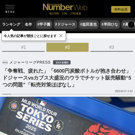
有料会員
毎日6時・11時・17時更新
ランキング
名作
#甲子園
#ドジャース
#益田直也
#早田ひな
#高木
〉
×
今人気の記事が競技ごとに探せます
野球
MLB
#1
#2
#3
メジャーリーグPRESS
BACK NUMBER
「争奪戦、疲れた」「6600円炭酸ボトルが抱き合わせ」
ドジャースvsカブス大盛況のウラでチケット販売騒動“5
つの問題”「転売対策ほぼなし」
2025/03/31 11:02