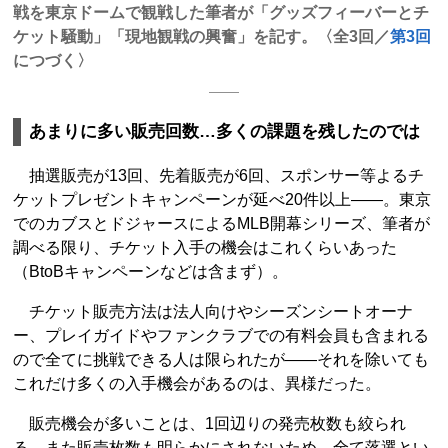
戦を東京ドームで観戦した筆者が「グッズフィーバーとチ
ケット騒動」「現地観戦の興奮」を記す。〈全3回／
第3回
につづく〉
あまりに多い販売回数…多くの課題を残したのでは
抽選販売が13回、先着販売が6回、スポンサー等よるチ
ケットプレゼントキャンペーンが延べ20件以上――。東京
でのカブスとドジャースによるMLB開幕シリーズ、筆者が
調べる限り、チケット入手の機会はこれくらいあった
（BtoBキャンペーンなどは含まず）。
チケット販売方法は法人向けやシーズンシートオーナ
ー、プレイガイドやファンクラブでの有料会員も含まれる
ので全てに挑戦できる人は限られたが――それを除いても
これだけ多くの入手機会があるのは、異様だった。
販売機会が多いことは、1回辺りの発売枚数も絞られ
る。また販売枚数も明らかにされないため、全て落選とい