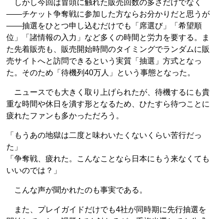
しかし今回は冒頭に触れた販売回数の多さだけでなく
――チケット争奪戦に参加した方ならお分かりだと思うが
――抽選をひとつ申し込むだけでも「席選び」「希望順
位」「諸情報の入力」など多くの時間と労力を要する。ま
た先着販売も、販売開始時間のタイミングでランダムに販
売サイトへと訪問できるという実質「抽選」方式となっ
た。そのため「待機列40万人」という事態となった。
ニュースでも大きく取り上げられたが、待機するにも貴
重な時間や休日を潰す形となるため、ひたすら待つことに
疲れたファンも多かっただろう。
「もうあの地獄は二度と味わいたくないくらい苦行だっ
た」
「争奪戦、疲れた。こんなことなら日本にもう来なくても
いいのでは？」
こんな声が聞かれたのも事実である。
また、プレイガイドだけでも4社が同時期に先行抽選を