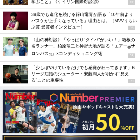
学ぶこと」《ケイリン国際対談②》
PR
38歳でも進化を続ける篠山竜青が語る「10年前より
バスケが上手くなっている」理由とは。［MVVりらい
ぶ賞 受賞者インタビュー］
PR
《山の神対談》「やっぱり“タイパ”がいい！」箱根の
名ランナー、柏原竜二と神野大地が語る「エアー
サ
®
ロンパス
」×コンディショニング術
®
PR
「少しぼやけているだけでも感覚が狂ってきます」B
リーグ屈指のシューター・安藤周人が明かす“見え
る”ことの重要性
PR