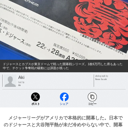
ドジャースとカブスが東京ドームで戦った開幕戦シリーズ。1枚6万円した席もあった
中で、チケット争奪戦の騒動には課題が残った
photograph by
Aki
Nanae Suzuki
text by
Aki
ポスト
シェア
コピー
メジャーリーグがアメリカで本格的に開幕した。日本で
のドジャースと大谷翔平熱が未だ冷めやらない中で、開幕