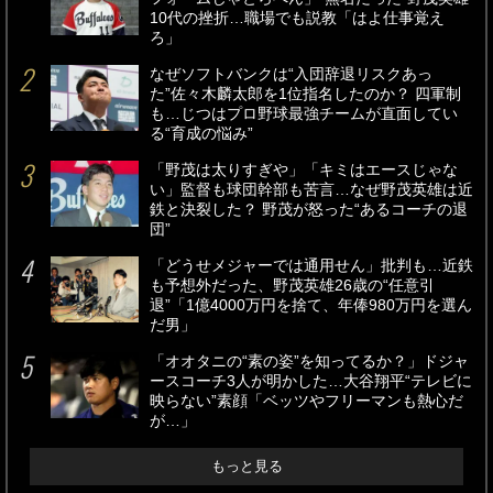
10代の挫折…職場でも説教「はよ仕事覚え
ろ」
なぜソフトバンクは“入団辞退リスクあっ
た”佐々木麟太郎を1位指名したのか？ 四軍制
も…じつはプロ野球最強チームが直面してい
る“育成の悩み”
「野茂は太りすぎや」「キミはエースじゃな
い」監督も球団幹部も苦言…なぜ野茂英雄は近
鉄と決裂した？ 野茂が怒った“あるコーチの退
団”
「どうせメジャーでは通用せん」批判も…近鉄
も予想外だった、野茂英雄26歳の“任意引
退”「1億4000万円を捨て、年俸980万円を選ん
だ男」
「オオタニの“素の姿”を知ってるか？」ドジャ
ースコーチ3人が明かした…大谷翔平“テレビに
映らない”素顔「ベッツやフリーマンも熱心だ
が…」
もっと見る