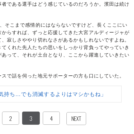
者である選手はどう感じているのだろうか。濱田は続け
で、そこまで感情的にはならないですけど、長くここにい
方からすれば、ずっと応援してきた大宮アルディージャが
て、寂しさややり切れなさがあるかもしれないですよね。
きてくれた先人たちの思いをしっかり背負ってやっていき
があって、それが土台となり、ここから躍進していきたい
スで話を伺った地元サポーターの方も口にしていた。
気持ち…でも消滅するよりはマシかもね」
2
3
4
NEXT