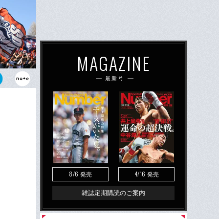
MAGAZINE
最新号
RB大宮アル
8/6
4/16
発売
発売
雑誌定期購読のご案内