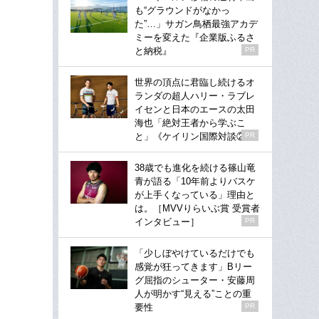
も“グラウンドがなかっ
た”…」サガン鳥栖最強アカデ
ミーを変えた『企業版ふるさ
と納税』
PR
世界の頂点に君臨し続けるオ
ランダの超人ハリー・ラブレ
イセンと日本のエースの太田
海也「絶対王者から学ぶこ
と」《ケイリン国際対談②》
PR
38歳でも進化を続ける篠山竜
青が語る「10年前よりバスケ
が上手くなっている」理由と
は。［MVVりらいぶ賞 受賞者
インタビュー］
PR
「少しぼやけているだけでも
感覚が狂ってきます」Bリー
グ屈指のシューター・安藤周
人が明かす“見える”ことの重
要性
PR