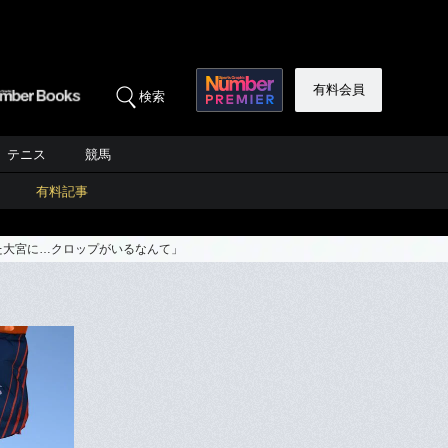
有料会員
検索
テニス
競馬
有料記事
た大宮に…クロップがいるなんて」