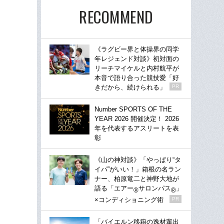
RECOMMEND
《ラグビー界と体操界の同学
年レジェンド対談》初対面の
リーチマイケルと内村航平が
本音で語り合った競技愛「好
きだから、続けられる」
PR
Number SPORTS OF THE
YEAR 2026 開催決定！ 2026
年を代表するアスリートを表
彰
《山の神対談》「やっぱり“タ
イパ”がいい！」箱根の名ラン
ナー、柏原竜二と神野大地が
語る「エアー
サロンパス
」
®
®
×コンディショニング術
PR
「バイエルン移籍の逸材輩出