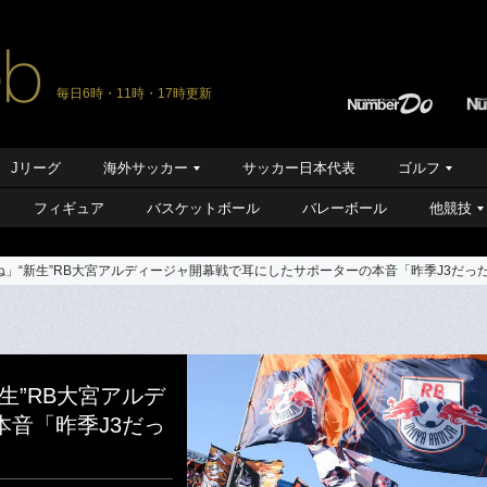
毎日6時・11時・17時更新
Jリーグ
海外サッカー
サッカー日本代表
ゴルフ
フィギュア
バスケットボール
バレーボール
他競技
」“新生”RB大宮アルディージャ開幕戦で耳にしたサポーターの本音「昨季J3だっ
生”RB大宮アルデ
音「昨季J3だっ