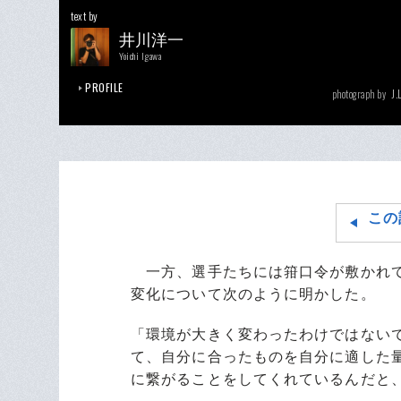
text by
井川洋一
Yoichi Igawa
PROFILE
J.
photograph by
この
一方、選手たちには箝口令が敷かれて
変化について次のように明かした。
「環境が大きく変わったわけではない
て、自分に合ったものを自分に適した
に繋がることをしてくれているんだと