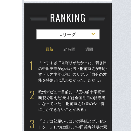
RANKING
Jリーグ
最新
24時間
週間
「上手すぎて近寄りがたかった」若き日
「
の中田英寿が恐れた男・財前宣之が明か
の
す〈天才少年伝説〉のリアル「自分の才
す
能を特別とは思わなかった。ただ…」
能
欧州デビュー目前に…3度の前十字靭帯
欧
断裂で消えた“天才”は全国注目の指導者
断裂
になっていた！ 財前宣之47歳の今「俺
にな
にしかできないことがある」
に
「ヒデは部屋いっぱいの手紙とプレゼン
「
トを…」じつは優しい中田英寿21歳の素
優