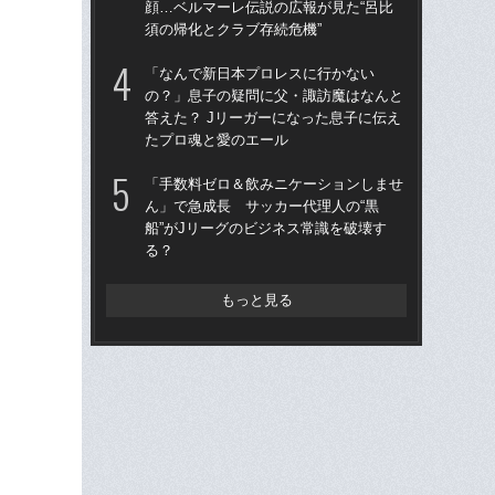
顔…ベルマーレ伝説の広報が見た“呂比
て…
須の帰化とクラブ存続危機”
に
「なんで新日本プロレスに行かない
“フ
の？」息子の疑問に父・諏訪魔はなんと
（2
答えた？ Jリーガーになった息子に伝え
は
たプロ魂と愛のエール
大
「手数料ゼロ＆飲みニケーションしませ
「
ん」で急成長 サッカー代理人の“黒
の
船”がJリーグのビジネス常識を破壊す
答え
る？
た
もっと見る