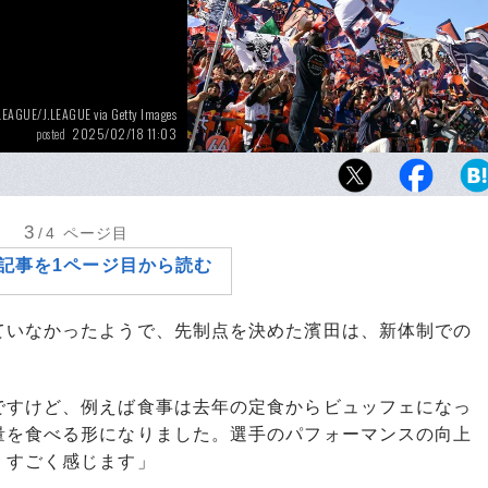
LEAGUE/J.LEAGUE via Getty Images
2025/02/18 11:03
posted
J2開幕戦、2-1でモンテディオ山形を撃破した
ディージャ
3
/4
ページ目
記事を1ページ目から読む
いなかったようで、先制点を決めた濱田は、新体制での
ですけど、例えば食事は去年の定食からビュッフェになっ
量を食べる形になりました。選手のパフォーマンスの向上
、すごく感じます」