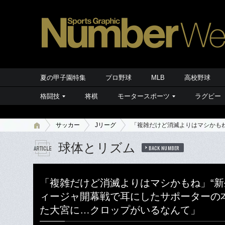
夏の甲子園特集
プロ野球
MLB
高校野球
格闘技
将棋
モータースポーツ
ラグビー
サッカー
Jリーグ
「複雑だけど消滅よりはマシかもね
球体とリズム
BACK NUMBER
「複雑だけど消滅よりはマシかもね」“新
ィージャ開幕戦で耳にしたサポーターの本
た大宮に…クロップがいるなんて」