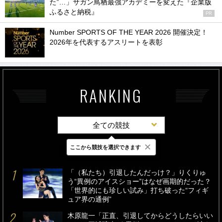
た”…」サガン鳥栖最強アカデミーを変えた『企業版
ふるさと納税』
PR
Number SPORTS OF THE YEAR 2026 開催決定！
2026年を代表するアスリートを表彰
RANKING
全ての競技
×
ここから競技を選択できます
最新
24時間
週間
「（私たち）引退したんだっけ？」りくりゅ
う“異例のアイスショー”はなぜ画期的だった？
「世界的にも珍しい試み」打ち破った“フィギ
ュア界の通例”
木原龍一「正直、引退してからどうしたらいい