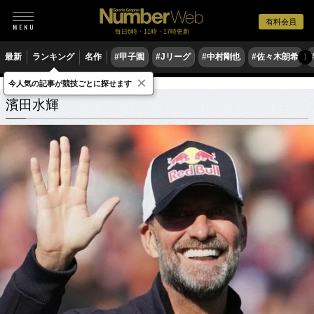
有料会員
毎日6時・11時・17時更新
最新
ランキング
名作
#甲子園
#Jリーグ
#中村剛也
#佐々木朗希
〉
×
今人気の記事が競技ごとに探せます
濱田水輝
関連記事
濱田水輝