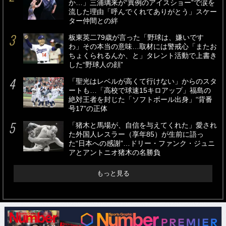
か…」三浦璃来が“異例のアイスショー”で涙を
流した理由「呼んでくれてありがとう」スケー
ター仲間との絆
板東英二79歳が言った「野球は、嫌いです
わ」その本当の意味…取材には警戒心「またお
ちょくられるんか、と」タレント活動で上書き
した“野球人の顔”
「聖光はレベルが高くて行けない」からのスタ
ートも…「高校で球速15キロアップ」福島の
絶対王者を封じた「ソフトボール出身」“背番
号17”の正体
「猪木と馬場が、自信を与えてくれた」愛され
た外国人レスラー（享年85）が生前に語っ
た“日本への感謝”…ドリー・ファンク・ジュニ
アとアントニオ猪木の名勝負
もっと見る