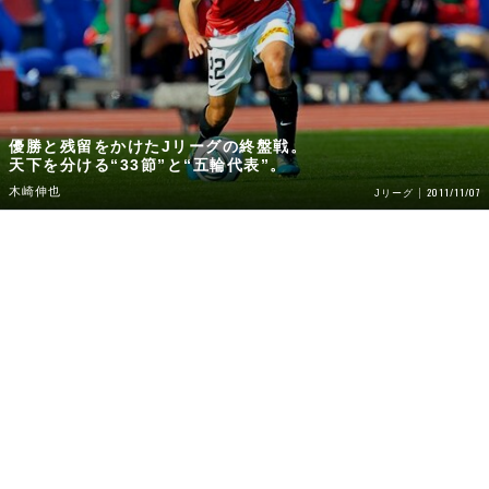
優勝と残留をかけたJリーグの終盤戦。
天下を分ける“33節”と“五輪代表”。
木崎伸也
2011/11/07
Jリーグ