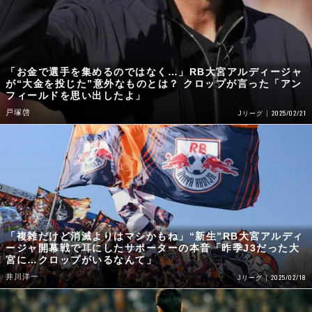
「お金で選手を集めるのではなく…」RB大宮アルディージャ
が“大金を投じた”意外なものとは？ クロップが言った「アン
フィールドを思い出したよ」
戸塚啓
2025/02/21
Jリーグ
「複雑だけど消滅よりはマシかもね」“新生”RB大宮アルディ
ージャ開幕戦で耳にしたサポーターの本音「昨季J3だった大
宮に…クロップがいるなんて」
井川洋一
2025/02/18
Jリーグ