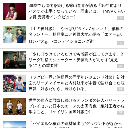
38歳でも進化を続ける篠山竜青が語る「10年前より
バスケが上手くなっている」理由とは。［MVVりらい
ぶ賞 受賞者インタビュー］
PR
《山の神対談》「やっぱり“タイパ”がいい！」箱根の
名ランナー、柏原竜二と神野大地が語る「エアー
サ
®
ロンパス
」×コンディショニング術
®
PR
「少しぼやけているだけでも感覚が狂ってきます」B
リーグ屈指のシューター・安藤周人が明かす“見え
る”ことの重要性
PR
《ラグビー界と体操界の同学年レジェンド対談》初対
面のリーチマイケルと内村航平が本音で語り合った競
技愛「好きだから、続けられる」
PR
世界の頂点に君臨し続けるオランダの超人ハリー・ラ
ブレイセンと日本のエースの太田海也「絶対王者から
学ぶこと」《ケイリン国際対談②》
PR
「バイエルン移籍の逸材輩出も“グラウンドがなかっ