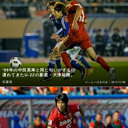
'99年の中田英寿と同じ匂いがする!?
遅れてきたU-22の新星・大津祐樹。
佐藤俊
2011/11/28
サッカー日本代表