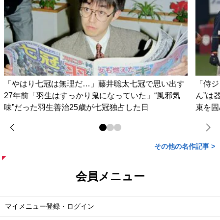
「やはり七冠は無理だ…」藤井聡太七冠で思い出す
「侍ジ
27年前「羽生はすっかり鬼になっていた」“風邪気
ん”は
味”だった羽生善治25歳が七冠独占した日
束を固
その他の名作記事 >
会員メニュー
マイメニュー登録・ログイン