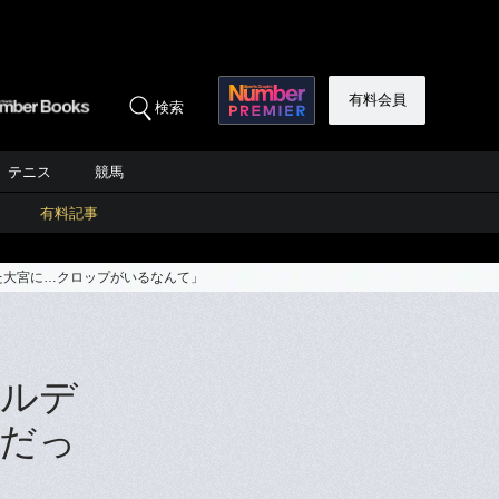
有料会員
検索
テニス
競馬
有料記事
た大宮に…クロップがいるなんて」
アルデ
3だっ