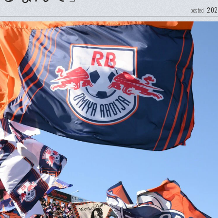
202
posted