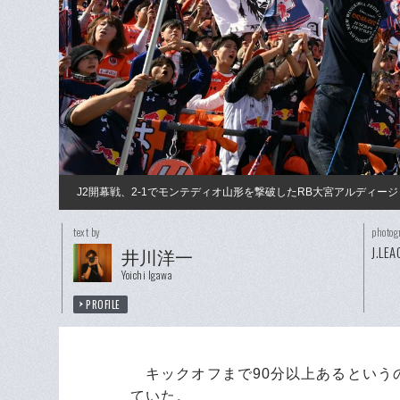
J2開幕戦、2-1でモンテディオ山形を撃破したRB大宮アルディージ
text by
photog
J.LEA
井川洋一
Yoichi Igawa
PROFILE
キックオフまで90分以上あるというの
ていた。