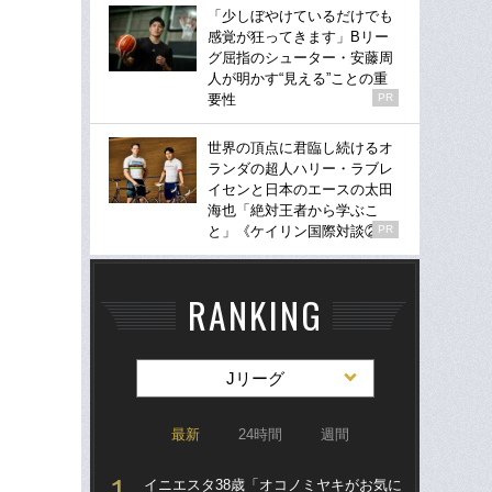
「少しぼやけているだけでも
感覚が狂ってきます」Bリー
グ屈指のシューター・安藤周
人が明かす“見える”ことの重
要性
PR
世界の頂点に君臨し続けるオ
ランダの超人ハリー・ラブレ
イセンと日本のエースの太田
海也「絶対王者から学ぶこ
と」《ケイリン国際対談②》
PR
RANKING
Jリーグ
最新
24時間
週間
イニエスタ38歳「オコノミヤキがお気に
「