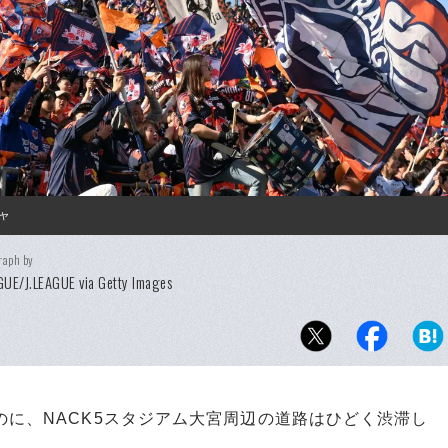
ャ
raph by
GUE/J.LEAGUE via Getty Images
に、NACK5スタジアム大宮周辺の道路はひどく渋滞し