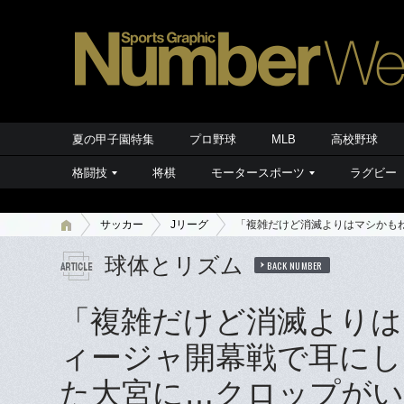
夏の甲子園特集
プロ野球
MLB
高校野球
格闘技
将棋
モータースポーツ
ラグビー
サッカー
Jリーグ
「複雑だけど消滅よりはマシかもね
球体とリズム
BACK NUMBER
「複雑だけど消滅よりは
ィージャ開幕戦で耳にし
た大宮に…クロップが