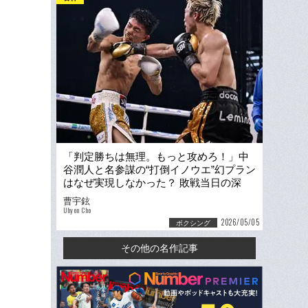
「判定勝ちは無理。もっと攻めろ！」中
谷潤人と名参謀の“打倒イノウエ”幻プラン
はなぜ実現しなかった？ 敗戦当日の深
夜、トレーナーが明かした“誤算”
曹宇鉉
Uhyon Cho
2026/05/05
ボクシング
その他の名作記事