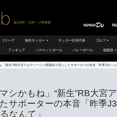
毎日6時・11時・17時更新
Jリーグ
海外サッカー
サッカー日本代表
ゴルフ
フィギュア
バスケットボール
バレーボール
他競技
」“新生”RB大宮アルディージャ開幕戦で耳にしたサポーターの本音「昨季J3だっ
マシかもね」“新生”RB大宮
たサポーターの本音「昨季J
いるなんて」