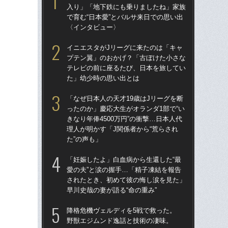
入り」「地下鉄にも乗りましたね」家族
トを
で育む“日本愛”とバルサ来日での思い出
顔…
〈インタビュー〉
須の
イニエスタがJリーグに来たのは「キャ
「妊
プテン翼」のおかげ？「古ぼけた小さな
愛の
テレビの前に座るたび、日本を旅してい
さ
た」幼少時の思い出とは
早川
「なぜ日本人の天才19歳はJリーグを断
妻と
ったのか」慶応大生がオランダ1部で“い
日》
きなり年俸4500万円”の衝撃…日本人代
思い
理人が明かす「J関係者から“荒らされ
た”の声も」
小
プ
「妊娠したよ」白血病から生還した“最
愛の夫”と涙の握手…「精子凍結を報告
イニ
されたとき、初めて彼の悔し涙を見た」
入
早川史哉の妻が語る“命の重み”
で育
〈
降格危機ヴェルディを5戦で救った。
野獣エジムンド逸話と技術の凄味。