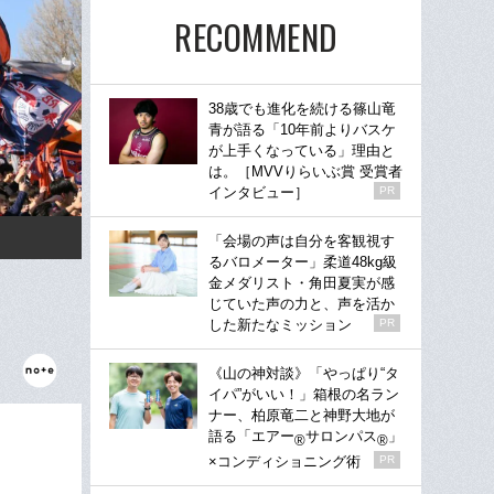
RECOMMEND
38歳でも進化を続ける篠山竜
青が語る「10年前よりバスケ
が上手くなっている」理由と
は。［MVVりらいぶ賞 受賞者
インタビュー］
PR
「会場の声は自分を客観視す
るバロメーター」柔道48kg級
金メダリスト・角田夏実が感
じていた声の力と、声を活か
した新たなミッション
PR
《山の神対談》「やっぱり“タ
イパ”がいい！」箱根の名ラン
ナー、柏原竜二と神野大地が
語る「エアー
サロンパス
」
®
®
×コンディショニング術
PR