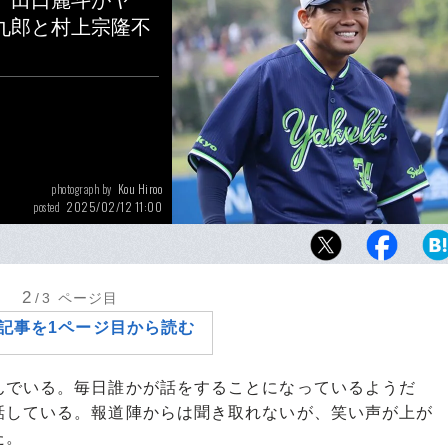
」田口麗斗がヤ
九郎と村上宗隆不
Kou Hiroo
photograph by
2025/02/12 11:00
posted
田口麗斗はヤクルトキャンプを大いに盛り上
2
/3
ページ目
記事を1ページ目から読む
でいる。毎日誰かが話をすることになっているようだ
話している。報道陣からは聞き取れないが、笑い声が上が
た。