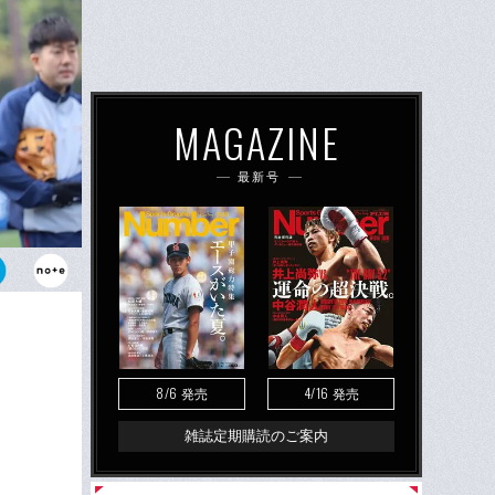
MAGAZINE
最新号
げていた
8/6
4/16
発売
発売
雑誌定期購読のご案内