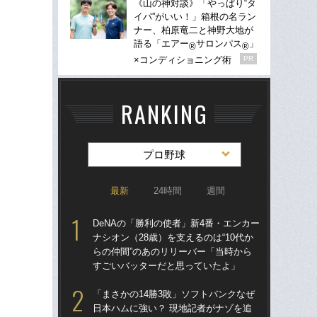
《山の神対談》「やっぱり“タ
イパ”がいい！」箱根の名ラン
ナー、柏原竜二と神野大地が
語る「エアー
サロンパス
」
®
®
×コンディショニング術
PR
RANKING
プロ野球
最新
24時間
週間
DeNAの「勝利の使者」新4番・エンカー
「ま
ナシオン（28歳）を支えるのは“10代か
日本
らの仲間”のあのリリーバー「当時から
う…
すごいバッターだと思っていたよ」
要人
て
「まさかの14勝3敗」ソフトバンクなぜ
日本ハムに強い？ 現地記者がナゾを追
De