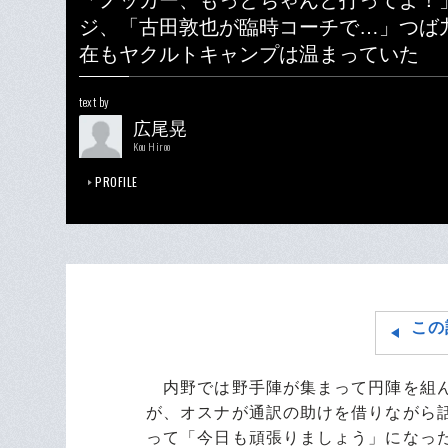
「ノッカー、もっとちゃんと打ってよ！
ジ、「古田敦也が臨時コーチで…」つば
在もヤクルトキャンプは温まっていた
text by
広尾晃
Kou Hiroo
PROFILE
この
内野では野手陣が集まって円陣を組ん
が、オスナが通訳の助けを借りながら
って「今日も頑張りましょう」になっ