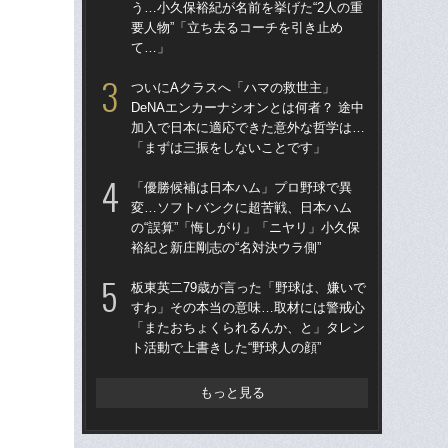
う…小久保裕紀が名前を挙げた“2人の重
ナシ
要人物”「立ち去るコーチを引き止め
らの
て…」
す
ついにAクラスへ「ハマの救世主」
つ
DeNAエンカーナシオンとは何者？ 途中
De
加入で日本に適応できた意外な哲学は…
加
「まずは三振をしないことです」
「
「優勝候補は日本ハム」プロ野球で異
「
変…ソフトバンクに超苦戦、日本ハム
変
の“誤算”「悔しがり」「ニヤリ」小久保
の“
裕紀と新庄剛志の“名対決ウラ側”
裕紀
板東英二79歳が言った「野球は、嫌いで
板東
すわ」その本当の意味…取材には警戒心
す
「またおちょくられるんか、と」タレン
「
ト活動で上書きした“野球人の顔”
ト活
もっと見る