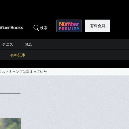
有料会員
検索
テニス
競馬
有料記事
クルトキャンプは温まっていた