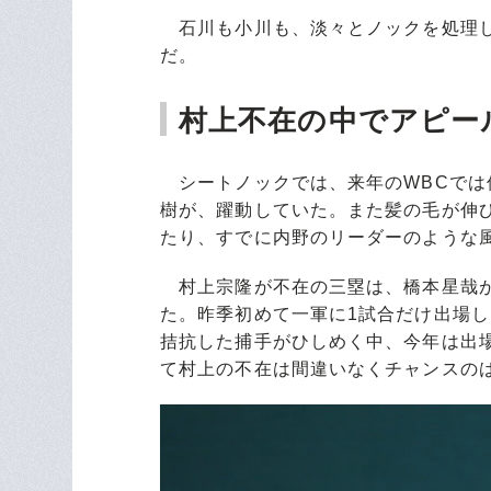
石川も小川も、淡々とノックを処理し
だ。
村上不在の中でアピー
シートノックでは、来年のWBCでは
樹が、躍動していた。また髪の毛が伸
たり、すでに内野のリーダーのような
村上宗隆が不在の三塁は、橋本星哉が
た。昨季初めて一軍に1試合だけ出場
拮抗した捕手がひしめく中、今年は出
て村上の不在は間違いなくチャンスの