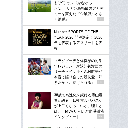
も“グラウンドがなかっ
た”…」サガン鳥栖最強アカデ
ミーを変えた『企業版ふるさ
と納税』
PR
Number SPORTS OF THE
YEAR 2026 開催決定！ 2026
年を代表するアスリートを表
彰
《ラグビー界と体操界の同学
年レジェンド対談》初対面の
リーチマイケルと内村航平が
本音で語り合った競技愛「好
きだから、続けられる」
PR
38歳でも進化を続ける篠山竜
青が語る「10年前よりバスケ
が上手くなっている」理由と
は。［MVVりらいぶ賞 受賞者
インタビュー］
PR