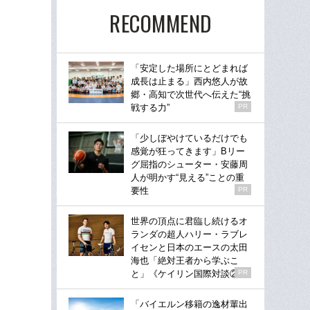
RECOMMEND
「安定した場所にとどまれば
成長は止まる」西内悠人が故
郷・高知で次世代へ伝えた“挑
戦する力”
PR
「少しぼやけているだけでも
感覚が狂ってきます」Bリー
グ屈指のシューター・安藤周
人が明かす“見える”ことの重
要性
PR
世界の頂点に君臨し続けるオ
ランダの超人ハリー・ラブレ
イセンと日本のエースの太田
海也「絶対王者から学ぶこ
と」《ケイリン国際対談②》
PR
「バイエルン移籍の逸材輩出