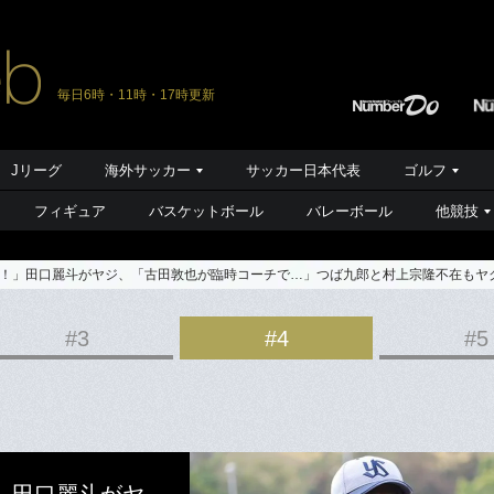
毎日6時・11時・17時更新
Jリーグ
海外サッカー
サッカー日本代表
ゴルフ
フィギュア
バスケットボール
バレーボール
他競技
！」田口麗斗がヤジ、「古田敦也が臨時コーチで…」つば九郎と村上宗隆不在もヤ
#3
#4
#5