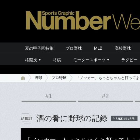
夏の甲子園特集
プロ野球
MLB
高校野球
格闘技
将棋
モータースポーツ
ラグビー
野球
プロ野球
「ノッカー、もっとちゃんと打ってよ
#1
#2
酒の肴に野球の記録
BACK NUMBER