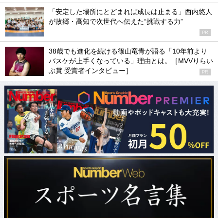
「安定した場所にとどまれば成長は止まる」西内悠人
が故郷・高知で次世代へ伝えた“挑戦する力”
PR
38歳でも進化を続ける篠山竜青が語る「10年前より
バスケが上手くなっている」理由とは。［MVVりらい
ぶ賞 受賞者インタビュー］
PR