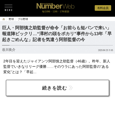
有料会員
毎日6時・11時・17時更新
野球
プロ野球
巨人・阿部慎之助監督が命令「お前らも短パンで来い」
報道陣ビックリ…“澤村の頭をポカリ”事件から13年「早
起きごめんな」記者を気遣う阿部監督の今
谷川良介
2025/04/25 11:05
2年目を迎えたジャイアンツ阿部慎之助監督（46歳）。昨年、新人
監督でいきなりリーグ優勝……そのウラにあった阿部監督の“ある
変化”とは？「早起...
続きを読む