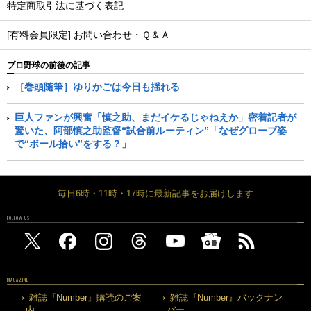
特定商取引法に基づく表記
[有料会員限定] お問い合わせ・Ｑ＆Ａ
プロ野球の前後の記事
［巻頭随筆］ゆりかごは今日も揺れる
巨人ファンが興奮「慎之助、まだイケるじゃねえか」密着記者が
驚いた、阿部慎之助監督“試合前ルーティン”「なぜグローブ姿
で“ボール拾い”をする？」
毎日6時・11時・17時に最新記事をお届けします
FOLLOW US
MAGAZINE
雑誌『Number』購読のご案
雑誌『Number』バックナン
内
バー