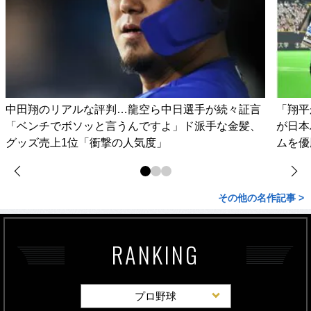
中田翔のリアルな評判…龍空ら中日選手が続々証言
「翔平
「ベンチでボソッと言うんですよ」ド派手な金髪、
が日本
グッズ売上1位「衝撃の人気度」
ムを優
その他の名作記事 >
RANKING
プロ野球