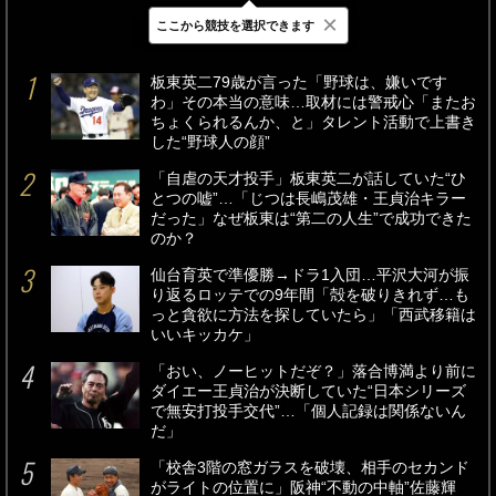
×
ここから競技を選択できます
最新
24時間
週間
板東英二79歳が言った「野球は、嫌いです
わ」その本当の意味…取材には警戒心「またお
ちょくられるんか、と」タレント活動で上書き
した“野球人の顔”
「自虐の天才投手」板東英二が話していた“ひ
とつの嘘”…「じつは長嶋茂雄・王貞治キラー
だった」なぜ板東は“第二の人生”で成功できた
のか？
仙台育英で準優勝→ドラ1入団…平沢大河が振
り返るロッテでの9年間「殻を破りきれず…も
っと貪欲に方法を探していたら」「西武移籍は
いいキッカケ」
「おい、ノーヒットだぞ？」落合博満より前に
ダイエー王貞治が決断していた“日本シリーズ
で無安打投手交代”…「個人記録は関係ないん
だ」
「校舎3階の窓ガラスを破壊、相手のセカンド
がライトの位置に」阪神“不動の中軸”佐藤輝