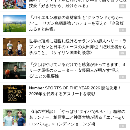
技愛「好きだから、続けられる」
PR
「バイエルン移籍の逸材輩出も“グラウンドがなかっ
た”…」サガン鳥栖最強アカデミーを変えた『企業版
ふるさと納税』
PR
世界の頂点に君臨し続けるオランダの超人ハリー・ラ
ブレイセンと日本のエースの太田海也「絶対王者から
学ぶこと」《ケイリン国際対談②》
PR
「少しぼやけているだけでも感覚が狂ってきます」B
リーグ屈指のシューター・安藤周人が明かす“見え
る”ことの重要性
PR
Number SPORTS OF THE YEAR 2026 開催決定！
2026年を代表するアスリートを表彰
《山の神対談》「やっぱり“タイパ”がいい！」箱根の
名ランナー、柏原竜二と神野大地が語る「エアー
サ
®
ロンパス
」×コンディショニング術
®
PR