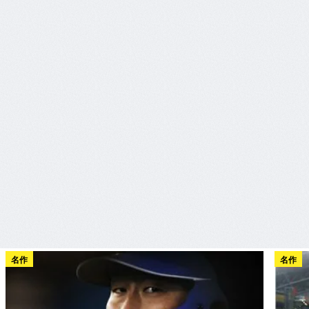
名作
名作