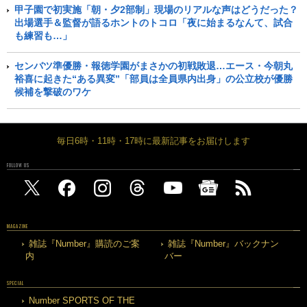
甲子園で初実施「朝・夕2部制」現場のリアルな声はどうだった？
出場選手＆監督が語るホントのトコロ「夜に始まるなんて、試合
も練習も…」
センバツ準優勝・報徳学園がまさかの初戦敗退…エース・今朝丸
裕喜に起きた“ある異変”「部員は全員県内出身」の公立校が優勝
候補を撃破のワケ
毎日6時・11時・17時に最新記事をお届けします
FOLLOW US
MAGAZINE
雑誌『Number』購読のご案
雑誌『Number』バックナン
内
バー
SPECIAL
Number SPORTS OF THE