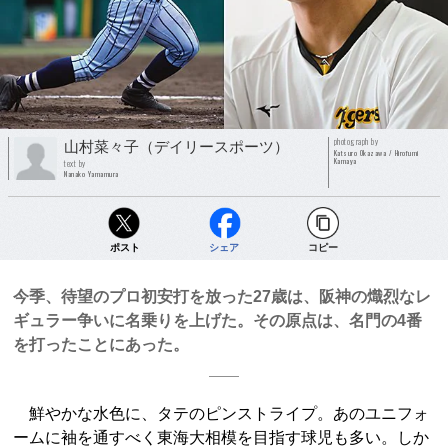
photograph by
山村菜々子（デイリースポーツ）
Katsuro Okazawa / Hirofumi
Kamaya
text by
Nanako Yamamura
ポスト
シェア
コピー
今季、待望のプロ初安打を放った27歳は、阪神の熾烈なレ
ギュラー争いに名乗りを上げた。その原点は、名門の4番
を打ったことにあった。
鮮やかな水色に、タテのピンストライプ。あのユニフォ
ームに袖を通すべく東海大相模を目指す球児も多い。しか