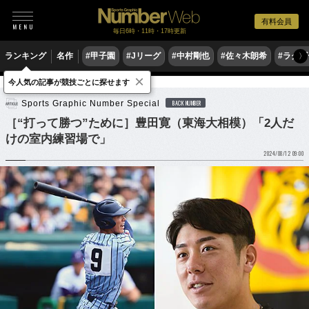
有料会員
毎日6時・11時・17時更新
ランキング
名作
#甲子園
#Jリーグ
#中村剛也
#佐々木朗希
#ラグ
〉
×
今人気の記事が競技ごとに探せます
野球
高校野球
Sports Graphic Number Special
BACK NUMBER
［“打って勝つ”ために］豊田寛（東海大相模）「2人だ
けの室内練習場で」
2024/08/12 09:00