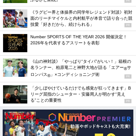
PR
《ラグビー界と体操界の同学年レジェンド対談》初対
面のリーチマイケルと内村航平が本音で語り合った競
技愛「好きだから、続けられる」
PR
Number SPORTS OF THE YEAR 2026 開催決定！
2026年を代表するアスリートを表彰
《山の神対談》「やっぱり“タイパ”がいい！」箱根の
名ランナー、柏原竜二と神野大地が語る「エアー
サ
®
ロンパス
」×コンディショニング術
®
PR
「少しぼやけているだけでも感覚が狂ってきます」B
リーグ屈指のシューター・安藤周人が明かす“見え
る”ことの重要性
PR