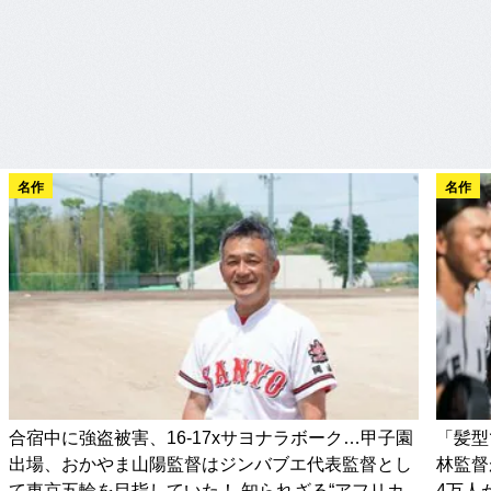
名作
名作
合宿中に強盗被害、16-17xサヨナラボーク…甲子園
「髪型
出場、おかやま山陽監督はジンバブエ代表監督とし
林監督
て東京五輪を目指していた！ 知られざる“アフリカ
4万人