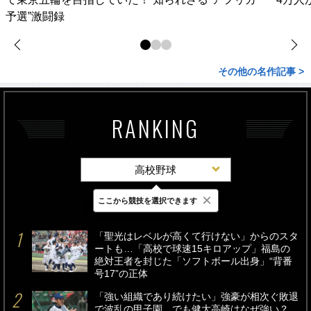
予選”激闘録
その他の名作記事 >
RANKING
高校野球
×
ここから競技を選択できます
最新
24時間
週間
「聖光はレベルが高くて行けない」からのスタ
ートも…「高校で球速15キロアップ」福島の
絶対王者を封じた「ソフトボール出身」“背番
号17”の正体
「強い組織であり続けたい」強豪が相次ぐ敗退
で波乱の甲子園…でも健大高崎はなぜ強い？