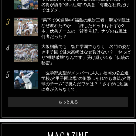
名将が語る“強い組織”の真意「有能な社長だけ
ではダメ」
“県下で86連勝中”福島の絶対王者・聖光学院は
なぜ敗れたのか…「許したヒットはわずか2
本」伏兵チームの「背番号17」ナゾの右腕は
何者だった？
大阪桐蔭でも、智弁学園でもなく…名門の姿な
き甲子園で健大高崎はなぜ負けない？「やっぱ
り“機動破壊”なんです」受け継がれる「伝統の
秘密」
「医学部志望がメンバーに4人」福岡の公立進
学校が“甲子園出場”の衝撃…それでも東筑が“野
球のチーム”で挑んだワケは？「さすがに勉強
に身が入らなくて」
もっと見る
MAGAZINE