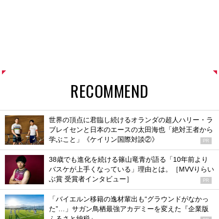
RECOMMEND
世界の頂点に君臨し続けるオランダの超人ハリー・ラ
ブレイセンと日本のエースの太田海也「絶対王者から
学ぶこと」《ケイリン国際対談②》
PR
38歳でも進化を続ける篠山竜青が語る「10年前より
バスケが上手くなっている」理由とは。［MVVりらい
ぶ賞 受賞者インタビュー］
PR
「バイエルン移籍の逸材輩出も“グラウンドがなかっ
た”…」サガン鳥栖最強アカデミーを変えた『企業版
ふるさと納税』