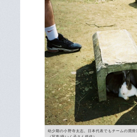
幼少期の小野寺太志。日本代表でもチームの潤滑
（写真/母いく子さん提供）