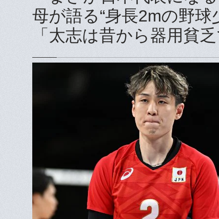
母が語る“身長2mの野
「太志は昔から器用貧乏