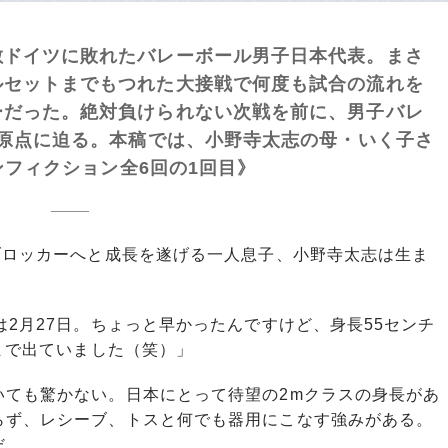
ドイツに敗れたバレーボール男子日本代表。まさ
ルセットまでもつれた大接戦で何度も試合の流れを
ーだった。絶対負けられない次戦を前に、男子バレ
の原点に迫る。本稿では、小野寺太志の母・いく子さ
ノンフィクション全6回の1回目》
ブロッカーへと成長を遂げる一人息子、小野寺太志は生ま
は2月27日。ちょっと早かったんですけど、身長55センチ
肘まで出ていました（笑）」
ても驚かない。日本にとって待望の2mクラスの身長があ
らず、レシーブ、トスと何でも器用にこなす強みがある。
だ。