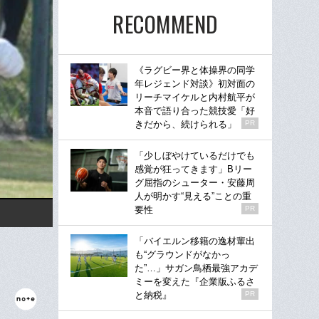
RECOMMEND
《ラグビー界と体操界の同学
年レジェンド対談》初対面の
リーチマイケルと内村航平が
本音で語り合った競技愛「好
きだから、続けられる」
PR
「少しぼやけているだけでも
感覚が狂ってきます」Bリー
グ屈指のシューター・安藤周
人が明かす“見える”ことの重
要性
PR
「バイエルン移籍の逸材輩出
も“グラウンドがなかっ
た”…」サガン鳥栖最強アカデ
ミーを変えた『企業版ふるさ
と納税』
PR