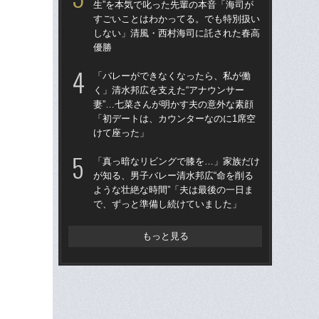
生”を本気で叱った先輩の本音「海司が
前に
すごいことはわかってる。でも特別扱い
ま
しない」清風・西村海司に託された春高
子
優勝
「お
「バレーができなくなったら、私が働
生”
く」清水邦広を支えた“アナウンサー
す
妻”…七菜さんが明かす夫の意外な素顔
し
「初デートは、カウンターなのに1席空
優
けて座った」
「
「真っ暗なリビングで膝を…」家族だけ
た
が知る、男子バレー清水邦広“命を削る
す」
ような壮絶な時間”「夫は最後の一日ま
だ“
で、ずっと準備し続けていました」
もっと見る