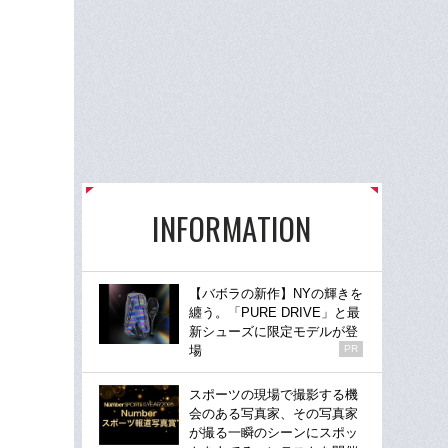
INFORMATION
【バボラの新作】NYの輝きを
纏う。「PURE DRIVE」と最
新シューズに限定モデルが登
場
PR
スポーツの現場で撮影する機
会のある写真家、その写真家
が撮る一瞬のシーンにスポッ