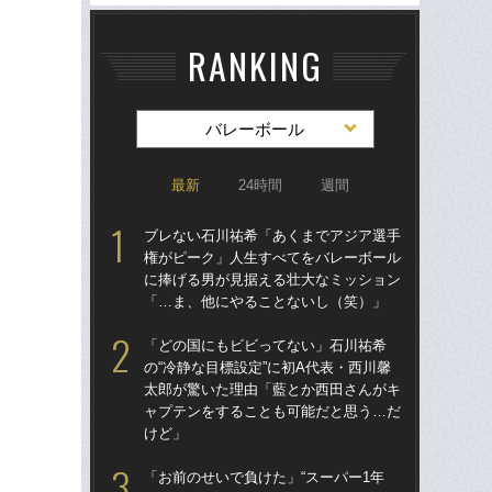
RANKING
バレーボール
最新
24時間
週間
ブレない石川祐希「あくまでアジア選手
ブ
権がピーク」人生すべてをバレーボール
権
に捧げる男が見据える壮大なミッション
に
「…ま、他にやることないし（笑）」
「
「どの国にもビビってない」石川祐希
「
の“冷静な目標設定”に初A代表・西川馨
の“
太郎が驚いた理由「藍とか西田さんがキ
太
ャプテンをすることも可能だと思う…だ
ャ
けど」
け
「お前のせいで負けた」“スーパー1年
石川