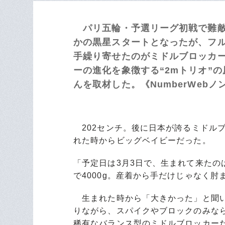
パリ五輪・予選リーグ初戦で難敵
かの黒星スタートとなったが、フ
手繰り寄せたのがミドルブロッカ
ーの進化を象徴する“2mトリオ”
んを取材した。《NumberWeb
202センチ。後に日本が誇るミドル
れた時からビッグベイビーだった。
「予定日は3月3日で、生まれて来たの
で4000g。産着から手だけじゃなく
生まれた時から「大きかった」と聞い
りながら、スパイクやブロックのみな
稀有なバランス型のミドルブロッカー