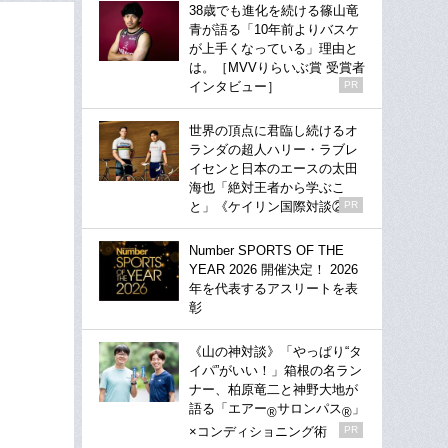
38歳でも進化を続ける篠山竜
青が語る「10年前よりバスケ
が上手くなっている」理由と
は。［MVVりらいぶ賞 受賞者
インタビュー］
PR
世界の頂点に君臨し続けるオ
ランダの超人ハリー・ラブレ
イセンと日本のエースの太田
海也「絶対王者から学ぶこ
と」《ケイリン国際対談②》
PR
Number SPORTS OF THE
YEAR 2026 開催決定！ 2026
年を代表するアスリートを表
彰
《山の神対談》「やっぱり“タ
イパ”がいい！」箱根の名ラン
ナー、柏原竜二と神野大地が
語る「エアー
サロンパス
」
®
®
×コンディショニング術
PR