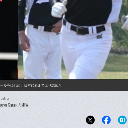
ボールをはじめ、日本代表まで上り詰めた
raph by
oya Sanuki/JMPA