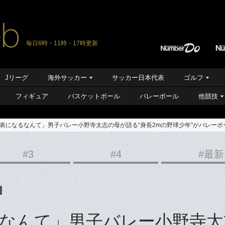
毎日6時・11時・17時更新
Jリーグ
海外サッカー
サッカー日本代表
ゴルフ
フィギュア
バスケットボール
バレーボール
他競技
表になるなんて」男子バレー小野寺太志の母が語る“身長2mの野球少年”がバレー
#3
#4
#最新
なんて」男子バレー小野寺太