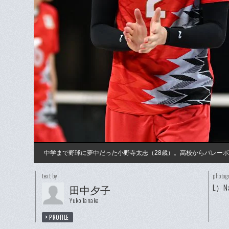
中学まで野球に夢中だった小野寺太志（28歳）。高校からバレー
text by
photog
L）Na
田中夕子
Yuko Tanaka
PROFILE