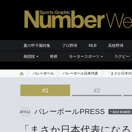
夏の甲子園特集
プロ野球
MLB
高校野球
格闘技
将棋
モータースポーツ
ラグビー
バレーボール
バレーボール日本代表
「まさか日本代
#1
#2
バレーボールPRESS
BACK NUMBER
「まさか日本代表になる