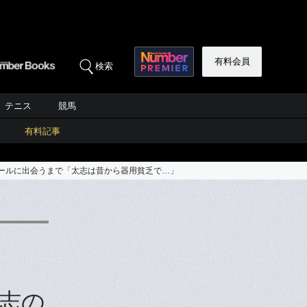
有料会員
検索
テニス
競馬
有料記事
ボールに出会うまで「太志は昔から器用貧乏で…」
志の