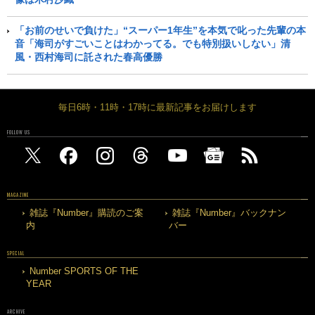
「お前のせいで負けた」“スーパー1年生”を本気で叱った先輩の本
音「海司がすごいことはわかってる。でも特別扱いしない」清
風・西村海司に託された春高優勝
毎日6時・11時・17時に最新記事をお届けします
FOLLOW US
MAGAZINE
雑誌『Number』購読のご案
雑誌『Number』バックナン
内
バー
SPECIAL
Number SPORTS OF THE
YEAR
ARCHIVE