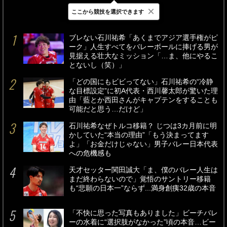
×
ここから競技を選択できます
最新
24時間
週間
ブレない石川祐希「あくまでアジア選手権がピ
ーク」人生すべてをバレーボールに捧げる男が
見据える壮大なミッション「…ま、他にやるこ
とないし（笑）」
「どの国にもビビってない」石川祐希の“冷静
な目標設定”に初A代表・西川馨太郎が驚いた理
由「藍とか西田さんがキャプテンをすることも
可能だと思う…だけど」
石川祐希なぜトルコ移籍？ じつは3カ月前に明
かしていた“本当の理由”「もう決まってます
よ」「お金だけじゃない」男子バレー日本代表
への危機感も
天才セッター関田誠大「ま、僕のバレー人生は
まだ終わらないので」覚悟のサントリー移籍
も“悲願の日本一”ならず...満身創痍32歳の本音
「不快に思った写真もありました」ビーチバレ
ーの水着に“選択肢がなかった”頃の本音…ビー