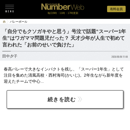
有料会員
毎日6時・11時・17時更新
バレーボール
「自分でもクソガキやと思う」号泣で話題“スーパー1年
生”はワガママ問題児だった？ 天才少年が人生で初めて
言われた「お前のせいで負けた」
田中夕子
2026/05/08 11:00
春高バレーで大きなインパクトを残し、「スーパー1年生」として
注目を集めた清風高校・西村海司(かいじ)。2年生ながら新年度を
迎えたチームで中心...
続きを読む