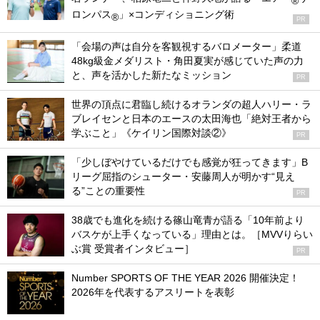
®
ロンパス
」×コンディショニング術
®
PR
「会場の声は自分を客観視するバロメーター」柔道
48kg級金メダリスト・角田夏実が感じていた声の力
と、声を活かした新たなミッション
PR
世界の頂点に君臨し続けるオランダの超人ハリー・ラ
ブレイセンと日本のエースの太田海也「絶対王者から
学ぶこと」《ケイリン国際対談②》
PR
「少しぼやけているだけでも感覚が狂ってきます」B
リーグ屈指のシューター・安藤周人が明かす“見え
る”ことの重要性
PR
38歳でも進化を続ける篠山竜青が語る「10年前より
バスケが上手くなっている」理由とは。［MVVりらい
ぶ賞 受賞者インタビュー］
PR
Number SPORTS OF THE YEAR 2026 開催決定！
2026年を代表するアスリートを表彰