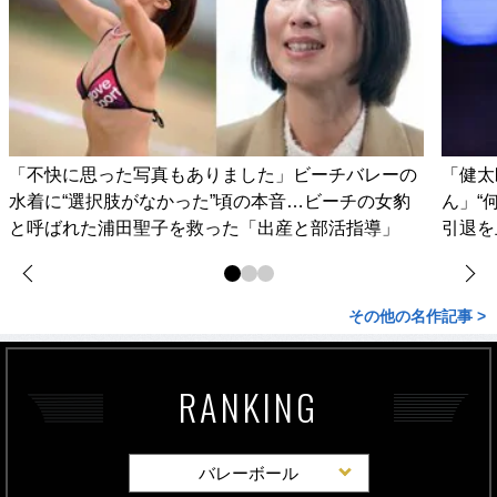
「不快に思った写真もありました」ビーチバレーの
「健太
水着に“選択肢がなかった”頃の本音…ビーチの女豹
ん」“
と呼ばれた浦田聖子を救った「出産と部活指導」
引退を
その他の名作記事 >
RANKING
バレーボール