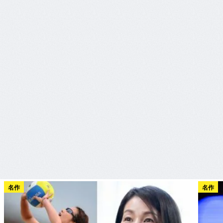
名作
名作