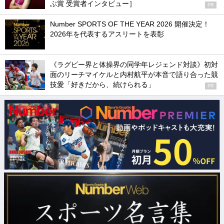
ぶ賞 受賞者インタビュー］
PR
Number SPORTS OF THE YEAR 2026 開催決定！
2026年を代表するアスリートを表彰
《ラグビー界と体操界の同学年レジェンド対談》初対
面のリーチマイケルと内村航平が本音で語り合った競
技愛「好きだから、続けられる」
PR