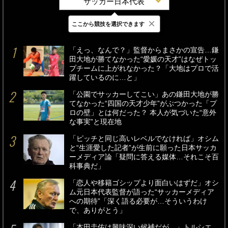
サッカー日本代表
×
ここから競技を選択できます
最新
24時間
週間
「えっ、なんで？」監督からまさかの宣告…鎌
田大地が勝てなかった“愛媛の天才”はなぜトッ
プチームに上がれなかった？「大地はプロで活
躍しているのに…と」
「公園でサッカーしてこい」あの鎌田大地が勝
てなかった“四国の天才少年”がぶつかった「プ
ロの壁」とは何だった？ 本人が気づいた“意外
な事実”と現在地
「ピッチと同じ高いレベルでなければ」オシム
と“生涯愛した記者”が生前に願った日本サッカ
ーメディア論「疑問に答える媒体…それこそ百
科事典だ」
「恋人や移籍ゴシップより面白いはずだ」オシ
ム元日本代表監督が語った“サッカーメディア
への期待”「深く語る必要が…そういうわけ
で、ありがとう」
「本田圭佑は興味深い候補だが…」トルシエ