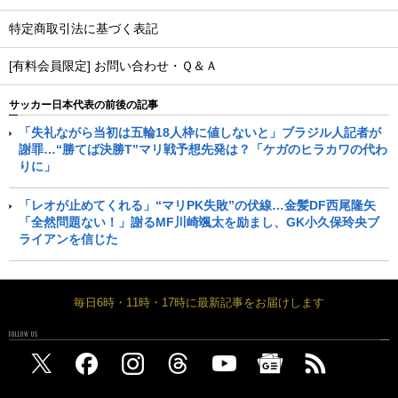
特定商取引法に基づく表記
[有料会員限定] お問い合わせ・Ｑ＆Ａ
サッカー日本代表の前後の記事
「失礼ながら当初は五輪18人枠に値しないと」ブラジル人記者が
謝罪…“勝てば決勝T”マリ戦予想先発は？「ケガのヒラカワの代わ
りに」
「レオが止めてくれる」“マリPK失敗”の伏線…金髪DF西尾隆矢
「全然問題ない！」謝るMF川崎颯太を励まし、GK小久保玲央ブ
ライアンを信じた
毎日6時・11時・17時に最新記事をお届けします
FOLLOW US