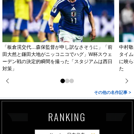
「板倉滉交代…森保監督が申し訳なさそうに」「前
中村敬
田大然と鎌田大地がニッコニコでハグ」W杯スウェ
タイム
ーデン戦の決定的瞬間を撮った「スタジアムは西日
に映ら
対策」
た
その他の名作記事 >
RANKING