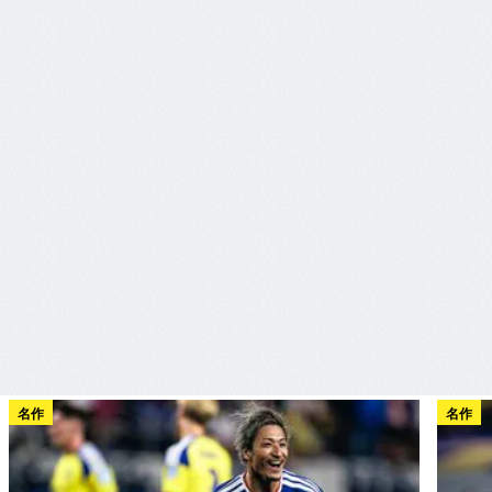
名作
名作