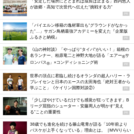
「安定した場所にとどまれば成長は止まる」西内悠人
が故郷・高知で次世代へ伝えた“挑戦する力”
PR
「バイエルン移籍の逸材輩出も“グラウンドがなかっ
た”…」サガン鳥栖最強アカデミーを変えた『企業版
ふるさと納税』
PR
《山の神対談》「やっぱり“タイパ”がいい！」箱根の
名ランナー、柏原竜二と神野大地が語る「エアー
サ
®
ロンパス
」×コンディショニング術
®
PR
世界の頂点に君臨し続けるオランダの超人ハリー・ラ
ブレイセンと日本のエースの太田海也「絶対王者から
学ぶこと」《ケイリン国際対談②》
PR
「少しぼやけているだけでも感覚が狂ってきます」B
リーグ屈指のシューター・安藤周人が明かす“見え
る”ことの重要性
PR
38歳でも進化を続ける篠山竜青が語る「10年前より
バスケが上手くなっている」理由とは。［MVVりらい