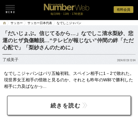
有料会員
毎日6時・11時・17時更新
サッカー
サッカー日本代表
なでしこジャパン
「だいじょぶ。信じてるから…」なでしこ清水梨紗、悲
運のヒザ負傷離脱…“テレビが報じない”仲間の絆「ただ
心配で」「梨紗さんのために」
了戒美子
2024/07/28 12:04
なでしこジャパンはパリ五輪初戦、スペイン相手に1－2で敗れた。
現世界女王相手の惜敗と見るのか、それとも昨年のW杯で勝利した
相手に力及ばなかっ...
続きを読む