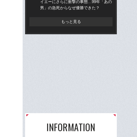
イエーにさらに衝撃の事態…99年「あの
ら“
男」の急死からなぜ優勝できた？
ス
もっと見る
INFORMATION