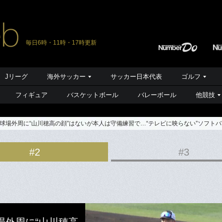
毎日6時・11時・17時更新
Jリーグ
海外サッカー
サッカー日本代表
ゴルフ
フィギュア
バスケットボール
バレーボール
他競技
球場外周に“山川穂高の顔”はないが本人は守備練習で…“テレビに映らない”ソフト
#2
#3