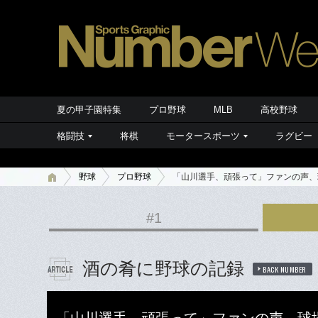
夏の甲子園特集
プロ野球
MLB
高校野球
格闘技
将棋
モータースポーツ
ラグビー
野球
プロ野球
「山川選手、頑張って」ファンの声、
#1
酒の肴に野球の記録
BACK NUMBER