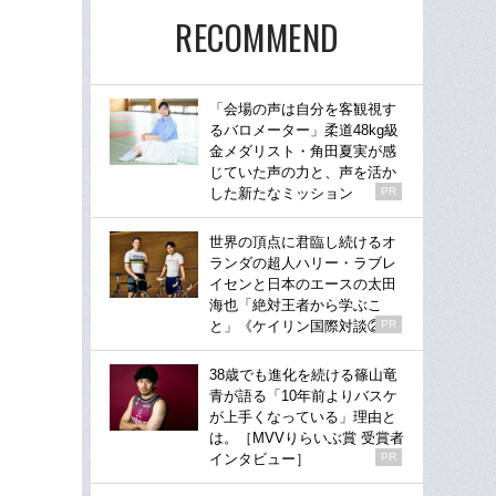
RECOMMEND
「会場の声は自分を客観視す
るバロメーター」柔道48kg級
金メダリスト・角田夏実が感
じていた声の力と、声を活か
した新たなミッション
PR
世界の頂点に君臨し続けるオ
ランダの超人ハリー・ラブレ
イセンと日本のエースの太田
海也「絶対王者から学ぶこ
と」《ケイリン国際対談②》
PR
38歳でも進化を続ける篠山竜
青が語る「10年前よりバスケ
が上手くなっている」理由と
は。［MVVりらいぶ賞 受賞者
インタビュー］
PR