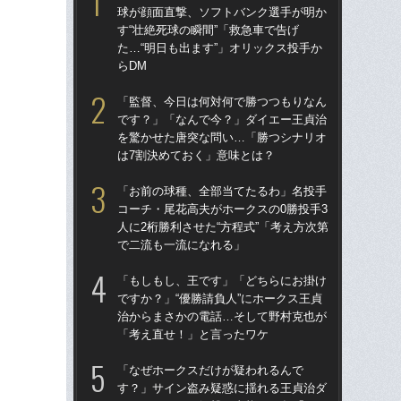
球が顔面直撃、ソフトバンク選手が明か
球
す“壮絶死球の瞬間”「救急車で告げ
す“
た…“明日も出ます”」オリックス投手か
た…
らDM
らD
「監督、今日は何対何で勝つつもりなん
「
です？」「なんで今？」ダイエー王貞治
で
を驚かせた唐突な問い…「勝つシナリオ
を
は7割決めておく」意味とは？
は
「お前の球種、全部当てたるわ」名投手
「
コーチ・尾花高夫がホークスの0勝投手3
コー
人に2桁勝利させた“方程式”「考え方次第
人に
で二流も一流になれる」
で
「もしもし、王です」「どちらにお掛け
「
ですか？」“優勝請負人”にホークス王貞
です
治からまさかの電話…そして野村克也が
治
「考え直せ！」と言ったワケ
「
「なぜホークスだけが疑われるんで
「
す？」サイン盗み疑惑に揺れる王貞治ダ
ホー