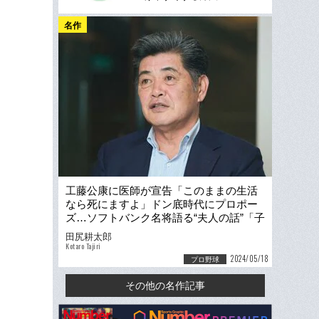
名作
工藤公康に医師が宣告「このままの生活
なら死にますよ」ドン底時代にプロポー
ズ…ソフトバンク名将語る“夫人の話”「子
を生観戦させなかった」理由
田尻耕太郎
Kotaro Tajiri
2024/05/18
プロ野球
その他の名作記事