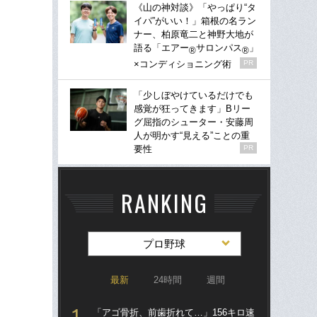
《山の神対談》「やっぱり“タ
イパ”がいい！」箱根の名ラン
ナー、柏原竜二と神野大地が
語る「エアー
サロンパス
」
®
®
×コンディショニング術
PR
「少しぼやけているだけでも
感覚が狂ってきます」Bリー
グ屈指のシューター・安藤周
人が明かす“見える”ことの重
要性
PR
RANKING
プロ野球
最新
24時間
週間
「アゴ骨折、前歯折れて…」156キロ速
「ア