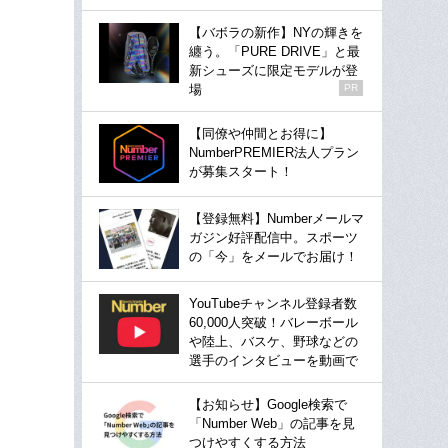
【バボラの新作】NYの輝きを
纏う。「PURE DRIVE」と最
新シューズに限定モデルが登
場
PR
【同僚や仲間とお得に】
NumberPREMIER法人プラン
が募集スタート！
【登録無料】Numberメールマ
ガジン好評配信中。スポーツ
の「今」をメールでお届け！
YouTubeチャンネル登録者数
60,000人突破！バレーボール
や陸上、バスケ、野球などの
選手のインタビューを動画で
【お知らせ】Google検索で
「Number Web」の記事を見
つけやすくする方法