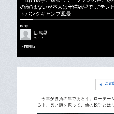
「山川選手、頑張って」ファンの声、球
の顔”はないが本人は守備練習で…“テレ
トバンクキャンプ風景
text by
広尾晃
Kou Hiroo
PROFILE
この
今年が勝負の年であろう。ローテーシ
る中、長い腕を振って、他の投手とは