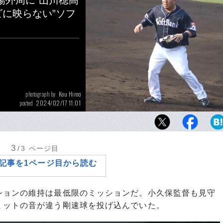
場外周に“山川穂高
ビに映らない”ソフ
Kou Hiroo
photograph by
2024/02/17 11:01
posted
守備練習に励む山川穂高
3
/3
ページ目
記事を1ページ目から読む
ョンの維持は最低限のミッションだ。小久保監督も見守
ミットの音が違う剛速球を投げ込んでいた。