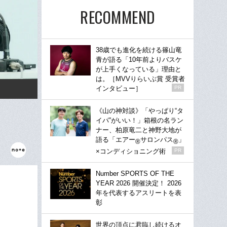
RECOMMEND
38歳でも進化を続ける篠山竜
青が語る「10年前よりバスケ
が上手くなっている」理由と
は。［MVVりらいぶ賞 受賞者
インタビュー］
PR
《山の神対談》「やっぱり“タ
イパ”がいい！」箱根の名ラン
ナー、柏原竜二と神野大地が
語る「エアー
サロンパス
」
®
®
×コンディショニング術
PR
Number SPORTS OF THE
YEAR 2026 開催決定！ 2026
年を代表するアスリートを表
彰
世界の頂点に君臨し続けるオ