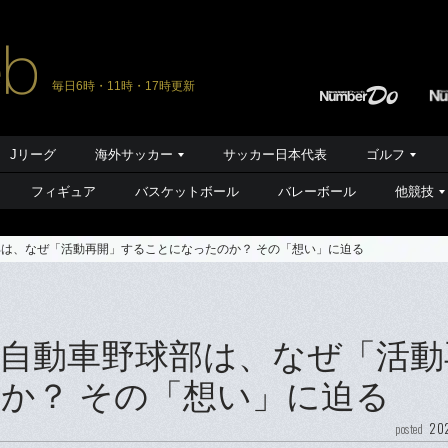
毎日6時・11時・17時更新
Jリーグ
海外サッカー
サッカー日本代表
ゴルフ
フィギュア
バスケットボール
バレーボール
他競技
部は、なぜ「活動再開」することになったのか？ その「想い」に迫る
産自動車野球部は、なぜ「活動
か？ その「想い」に迫る
202
posted