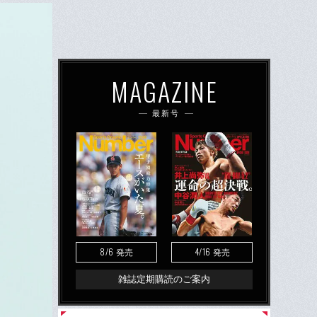
MAGAZINE
最新号
8/6
4/16
発売
発売
雑誌定期購読のご案内