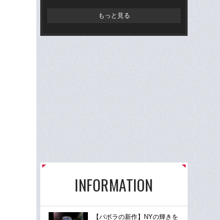
らD
もっと見る
INFORMATION
【バボラの新作】NYの輝きを