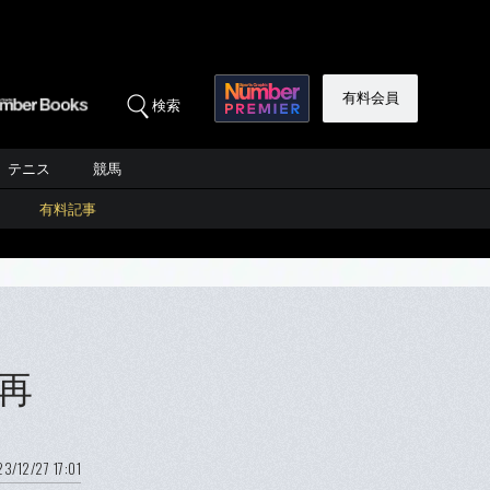
有料会員
検索
テニス
競馬
有料記事
再
3/12/27 17:01