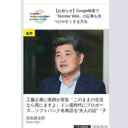
【お知らせ】Google検索で
「Number Web」の記事を見
つけやすくする方法
名作
工藤公康に医師が宣告「このままの生活
なら死にますよ」ドン底時代にプロポー
ズ…ソフトバンク名将語る“夫人の話”「子
を生観戦させなかった」理由
田尻耕太郎
Kotaro Tajiri
2024/05/18
プロ野球