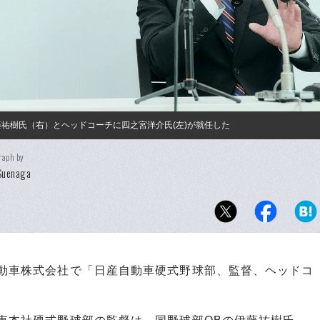
藤祐樹氏（右）とヘッドコーチに四之宮洋介氏(左)が就任した
raph by
Suenaga
自動車株式会社で「日産自動車硬式野球部、監督、ヘッドコ