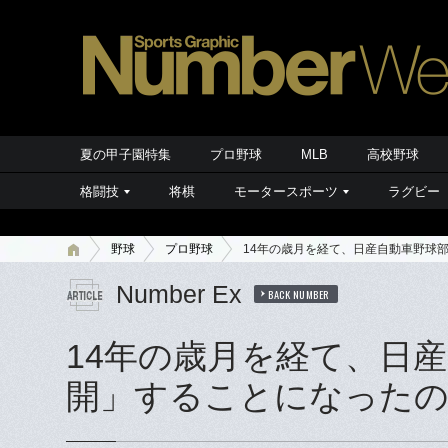
夏の甲子園特集
プロ野球
MLB
高校野球
格闘技
将棋
モータースポーツ
ラグビー
野球
プロ野球
14年の歳月を経て、日産自動車野球
Number Ex
BACK NUMBER
14年の歳月を経て、日
開」することになったの