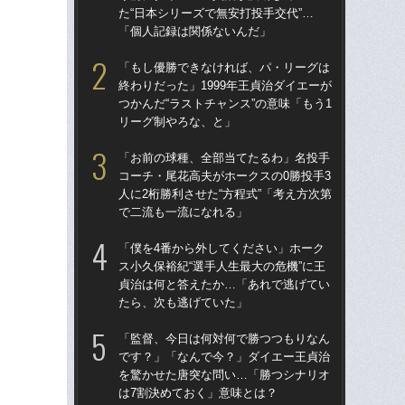
た“日本シリーズで無安打投手交代”…
た“
「個人記録は関係ないんだ」
「
「もし優勝できなければ、パ・リーグは
「
終わりだった」1999年王貞治ダイエーが
終わ
つかんだ“ラストチャンス”の意味「もう1
つか
リーグ制やろな、と」
リ
「お前の球種、全部当てたるわ」名投手
「
コーチ・尾花高夫がホークスの0勝投手3
っ
人に2桁勝利させた“方程式”「考え方次第
王貞
で二流も一流になれる」
当
「僕を4番から外してください」ホーク
「
ス小久保裕紀“選手人生最大の危機”に王
ス小
貞治は何と答えたか…「あれで逃げてい
貞
たら、次も逃げていた」
た
「監督、今日は何対何で勝つつもりなん
「ア
です？」「なんで今？」ダイエー王貞治
球
を驚かせた唐突な問い…「勝つシナリオ
す“
は7割決めておく」意味とは？
た…