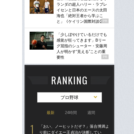
ランダの超人ハリー・ラブレ
イセンと日本のエースの太田
海也「絶対王者から学ぶこ
と」《ケイリン国際対談②》
PR
「少しぼやけているだけでも
感覚が狂ってきます」Bリー
グ屈指のシューター・安藤周
人が明かす“見える”ことの重
要性
PR
RANKING
プロ野球
最新
24時間
週間
「おい、ノーヒットだぞ？」落合博満よ
「
り前にダイエー王貞治が決断してい
り