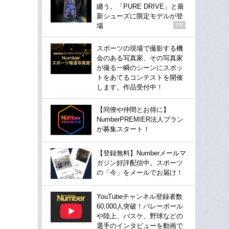
纏う。「PURE DRIVE」と最
新シューズに限定モデルが登
場
PR
スポーツの現場で撮影する機
会のある写真家、その写真家
が撮る一瞬のシーンにスポッ
トをあてるコンテストを開催
します。作品受付中！
【同僚や仲間とお得に】
NumberPREMIER法人プラン
が募集スタート！
【登録無料】Numberメールマ
ガジン好評配信中。スポーツ
の「今」をメールでお届け！
YouTubeチャンネル登録者数
60,000人突破！バレーボール
や陸上、バスケ、野球などの
選手のインタビューを動画で