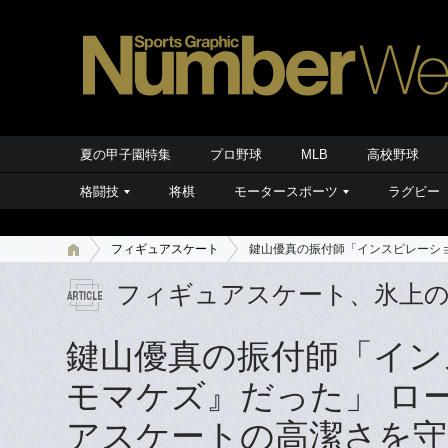
夏の甲子園特集
プロ野球
MLB
高校野球
格闘技
将棋
モータースポーツ
ラグビー
フィギュアスケート
鍵山優真の振付師「インスピレーシ
フィギュアスケート、氷上
鍵山優真の振付師「イン
モマケズ』だった」 ロ
アスケートの高潔さを守