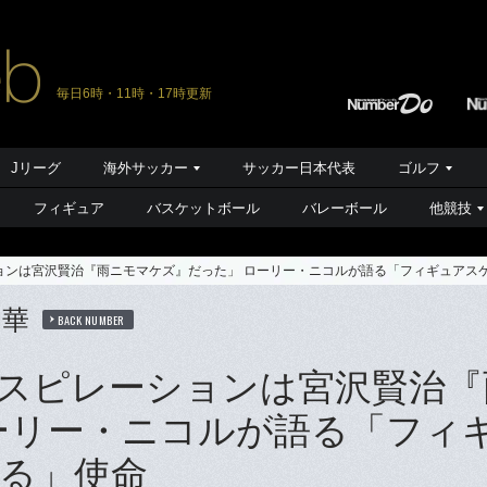
毎日6時・11時・17時更新
Jリーグ
海外サッカー
サッカー日本代表
ゴルフ
フィギュア
バスケットボール
バレーボール
他競技
ョンは宮沢賢治『雨ニモマケズ』だった」 ローリー・ニコルが語る「フィギュアス
の華
BACK NUMBER
スピレーションは宮沢賢治『
ーリー・ニコルが語る「フィ
る」使命