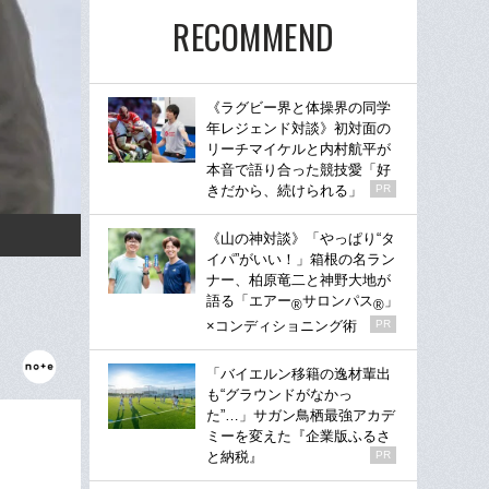
RECOMMEND
《ラグビー界と体操界の同学
年レジェンド対談》初対面の
リーチマイケルと内村航平が
本音で語り合った競技愛「好
きだから、続けられる」
PR
《山の神対談》「やっぱり“タ
イパ”がいい！」箱根の名ラン
ナー、柏原竜二と神野大地が
語る「エアー
サロンパス
」
®
®
×コンディショニング術
PR
「バイエルン移籍の逸材輩出
も“グラウンドがなかっ
た”…」サガン鳥栖最強アカデ
ミーを変えた『企業版ふるさ
と納税』
PR