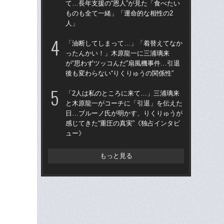
て…長年支援の“恩人”が見た「食べたい
て…
ものも全て一緒」「運命的な相性の2
も
人」
人
「油断してしまって…」「着替えてなか
「
ったんかい！」木原龍一に三浦璃来
原
が“思わずツッコんだ”扇風機事件…引退
て…
後も変わらない“りくりゅうの関係性”
ー「
「2人は私のところに来て…」三浦璃来
「
と木原龍一がコーチに「引退」を伝えた
が照
日…ブルーノ氏が明かす、りくりゅうが
り
感じてきた“重圧の真実”《独占インタビ
捨
ュー》
もっと見る