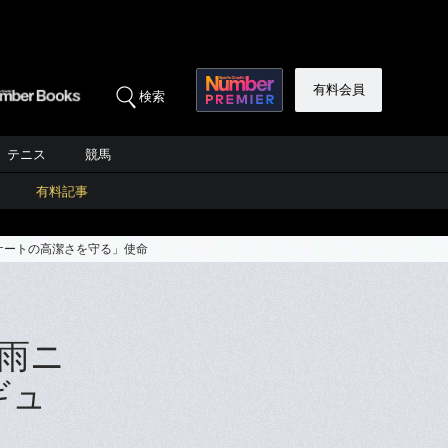
有料会員
検索
テニス
競馬
有料記事
ケートの高潔さを守る」使命
雨ニ
ギュ