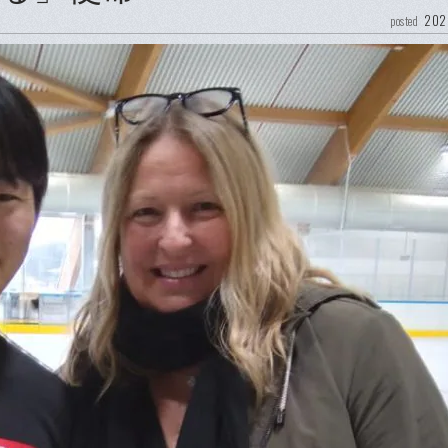
202
posted