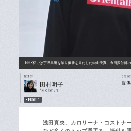
NHK杯では宇野昌磨を破り優勝を果たした鍵山優真。今回振付師
text by
photog
提供
田村明子
Akiko Tamura
PROFILE
浅田真央、カロリーナ・コストナ
など多くのトップ選手を、振付を