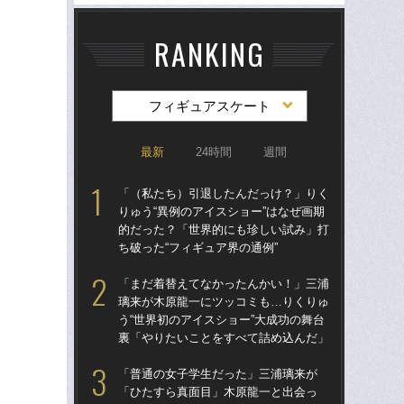
RANKING
フィギュアスケート
最新
24時間
週間
「（私たち）引退したんだっけ？」りく
「
りゅう“異例のアイスショー”はなぜ画期
璃
的だった？「世界的にも珍しい試み」打
う“
ち破った“フィギュア界の通例”
裏
「まだ着替えてなかったんかい！」三浦
「
璃来が木原龍一にツッコミも…りくりゅ
りゅ
う“世界初のアイスショー”大成功の舞台
的
裏「やりたいことをすべて詰め込んだ」
ち破
「普通の女子学生だった」三浦璃来が
「
「ひたすら真面目」木原龍一と出会っ
「