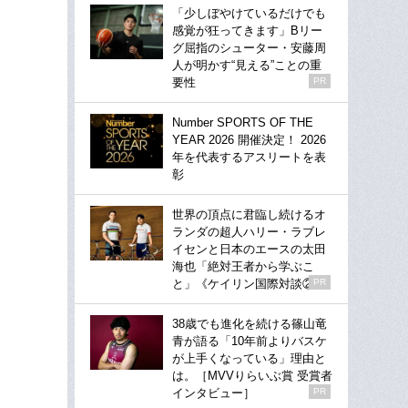
「少しぼやけているだけでも
感覚が狂ってきます」Bリー
グ屈指のシューター・安藤周
人が明かす“見える”ことの重
要性
PR
Number SPORTS OF THE
YEAR 2026 開催決定！ 2026
年を代表するアスリートを表
彰
世界の頂点に君臨し続けるオ
ランダの超人ハリー・ラブレ
イセンと日本のエースの太田
海也「絶対王者から学ぶこ
と」《ケイリン国際対談②》
PR
38歳でも進化を続ける篠山竜
青が語る「10年前よりバスケ
が上手くなっている」理由と
は。［MVVりらいぶ賞 受賞者
インタビュー］
PR