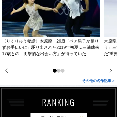
〈りくりゅう秘話〉木原龍一26歳「ペア男子が足り
木原龍
ずお手伝いに」駆り出された2019年初夏…三浦璃来
う」三
17歳との「衝撃的な出会い方」が待っていた
た“重
その他の名作記事 >
RANKING