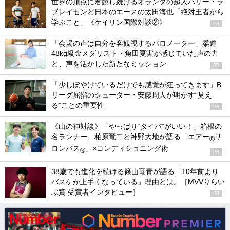
世界の頂点に君臨し続けるオランダの超人ハリー・ラ
ブレイセンと日本のエースの太田海也「絶対王者から
学ぶこと」《ケイリン国際対談②》
PR
「会場の声は自分を客観視するバロメーター」柔道
48kg級金メダリスト・角田夏実が感じていた声の力
と、声を活かした新たなミッション
PR
「少しぼやけているだけでも感覚が狂ってきます」B
リーグ屈指のシューター・安藤周人が明かす“見え
る”ことの重要性
PR
《山の神対談》「やっぱり“タイパ”がいい！」箱根の
名ランナー、柏原竜二と神野大地が語る「エアー
サ
®
ロンパス
」×コンディショニング術
®
PR
38歳でも進化を続ける篠山竜青が語る「10年前より
バスケが上手くなっている」理由とは。［MVVりらい
ぶ賞 受賞者インタビュー］
PR