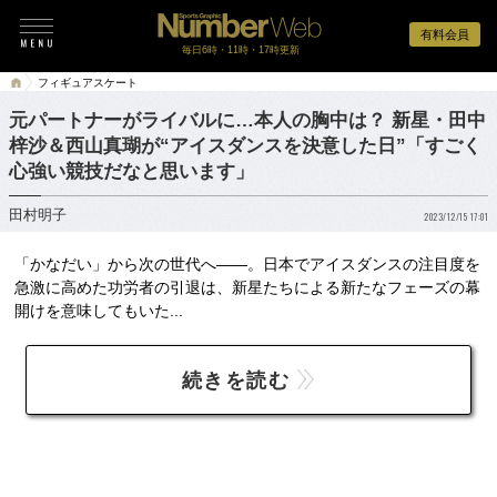
有料会員
毎日6時・11時・17時更新
フィギュアスケート
元パートナーがライバルに…本人の胸中は？ 新星・田中
梓沙＆西山真瑚が“アイスダンスを決意した日”「すごく
心強い競技だなと思います」
田村明子
2023/12/15 17:01
「かなだい」から次の世代へ――。日本でアイスダンスの注目度を
急激に高めた功労者の引退は、新星たちによる新たなフェーズの幕
開けを意味してもいた...
続きを読む