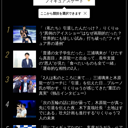
フィギュアスケート
×
ここから競技を選択できます
最新
24時間
週間
「（私たち）引退したんだっけ？」りくりゅ
う“異例のアイスショー”はなぜ画期的だった？
「世界的にも珍しい試み」打ち破った“フィギ
ュア界の通例”
「普通の女子学生だった」三浦璃来が「ひたす
ら真面目」木原龍一と出会って…長年支援
の“恩人”が見た「食べたいものも全て一緒」
「運命的な相性の2人」
「2人は私のところに来て…」三浦璃来と木原
龍一がコーチに「引退」を伝えた日…ブルーノ
氏が明かす、りくりゅうが感じてきた“重圧の
真実”《独占インタビュー》
「次の五輪の話に顔が曇って」木原龍一が真っ
先に引退を伝えた夜…木下直哉社長「土地はす
でにある」壮大計画も進行する“りくりゅう”2
人の未来
「同じフィギュアなのに…客席ガラガラ」ペア