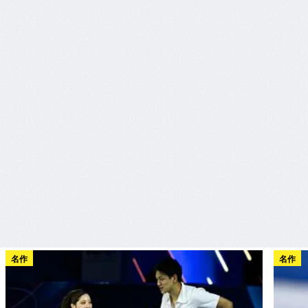
名作
名作