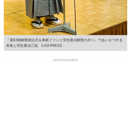
「第83期棋聖就位式＆将棋ファンと羽生善治棋聖の夕べ」であいさつする
米長と羽生善治三冠 ©JIJI PRESS
ADVERTISEMENT