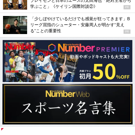
ブレイセンと日本のエースの太田海也「絶対王者から
学ぶこと」《ケイリン国際対談②》
PR
「少しぼやけているだけでも感覚が狂ってきます」B
リーグ屈指のシューター・安藤周人が明かす“見え
る”ことの重要性
PR