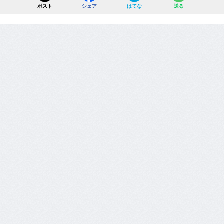
ポスト
シェア
はてな
送る