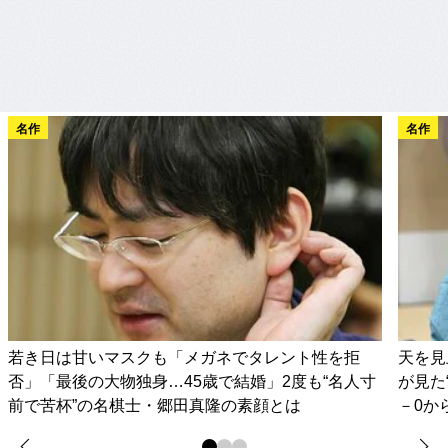
名作
名作
若き日は甘いマスクも「メガネでタレント性を拒
天を見
否」「最後の大物独身…45歳で結婚」2度も“名人寸
が見た
前で苦杯”の名棋士・郷田真隆の素顔とは
－0か