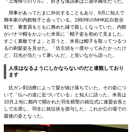
『上海帰りのリル』、好きな落語家は三遊亭圓生だった。
用事があってたまに外出することもあり、8月に知人で
脚本家の内館牧子と会っている。1993年のNHK紅白歌合
戦で、審査員をともに務めた縁で親しくなっていた。内館
がパナマ帽をかぶった米長に「帽子姿を初めて見ました。
すごく素敵ですよ」と言うと、米長は帽子を取ってつるつ
るの剃髪姿を見せた。「坊主頭を一度やってみたかったけ
ど、日光が当たって暑いんだ」と笑いながら語った。
人生はなるようにしかならないのだと達観しており
ます
抗ガン剤治療によって髪が抜け落ちていた。その姿につ
いて「仏への道に近づいている」と知人に語った。米長は
10月上旬に都内で開かれた羽生棋聖の就位式に連盟会長と
して出席し、羽生に就位状を授与した。これが公の場での
最後の姿となった。