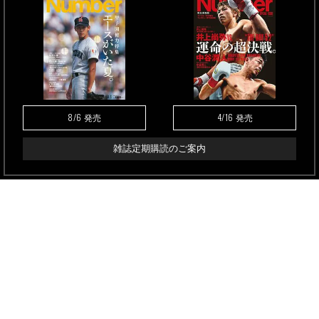
8/6
4/16
発売
発売
雑誌定期購読のご案内