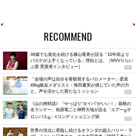
RECOMMEND
38歳でも進化を続ける篠山竜青が語る「10年前より
バスケが上手くなっている」理由とは。［MVVりらい
ぶ賞 受賞者インタビュー］
PR
「会場の声は自分を客観視するバロメーター」柔道
48kg級金メダリスト・角田夏実が感じていた声の力
と、声を活かした新たなミッション
PR
《山の神対談》「やっぱり“タイパ”がいい！」箱根の
名ランナー、柏原竜二と神野大地が語る「エアー
サ
®
ロンパス
」×コンディショニング術
®
PR
世界の頂点に君臨し続けるオランダの超人ハリー・ラ