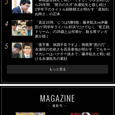
「将棋盤を挟んで怖い…ですが」小学生時代か
ら25年間、“努力の天才”永瀬拓矢と接し続け…
1学年下のタイトル経験棋士が明かす「底知れ
ぬ怖さ」の正体
「直近10局、じつは5勝5敗」藤井聡太vs伊藤
匠の“同学年ライバル対決”だけでなく「竜王戦
ドリーム」の28歳とは何者か…観る将マンガ
家が描く
「後手番、体調不良ですよ」将棋界“虎の穴”…
永瀬研の壮絶さを高見泰地が明かす「でもキー
マカレーはパクチー抜きで」藤井聡太と戦い続
ける永瀬拓矢の素顔
もっと見る
MAGAZINE
最新号