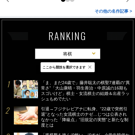
その他の名作記事 >
RANKING
将棋
×
ここから競技を選択できます
最新
24時間
週間
「ま、まだ24歳で」藤井聡太の棋聖7連覇の“異
常さ”「大山康晴・羽生善治・中原誠の16期も
スゴいけど」棋士・女流棋士の結婚＆出産ラッ
シュもめでたい
引退→フジテレビアナに転身、“22歳で突然引
退”となった女流棋士のナゼ…じつは公表され
なかった「降級点」“旧規定の実態”と新たな制
度とは