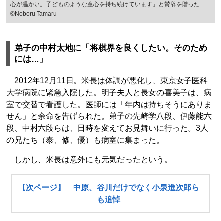
心が温かい。子どものような童心を持ち続けています」と賛辞を贈った
©Noboru Tamaru
弟子の中村太地に「将棋界を良くしたい。そのため
には…」
2012年12月11日。米長は体調が悪化し、東京女子医科
大学病院に緊急入院した。明子夫人と長女の喜美子は、病
室で交替で看護した。医師には「年内は持ちそうにありま
せん」と余命を告げられた。弟子の先崎学八段、伊藤能六
段、中村六段らは、日時を変えてお見舞いに行った。3人
の兄たち（泰、修、優）も病室に集まった。
しかし、米長は意外にも元気だったという。
【次ページ】 中原、谷川だけでなく小泉進次郎ら
も追悼