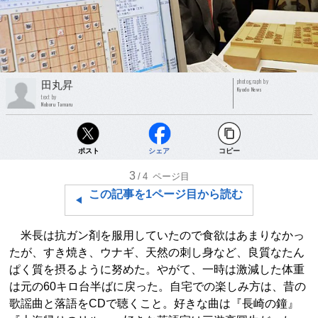
photograph by
田丸昇
Kyodo News
text by
Noboru Tamaru
ポスト
シェア
コピー
3
/4
ページ目
この記事を1ページ目から読む
米長は抗ガン剤を服用していたので食欲はあまりなかっ
たが、すき焼き、ウナギ、天然の刺し身など、良質なたん
ぱく質を摂るように努めた。やがて、一時は激減した体重
は元の60キロ台半ばに戻った。自宅での楽しみ方は、昔の
歌謡曲と落語をCDで聴くこと。好きな曲は『長崎の鐘』