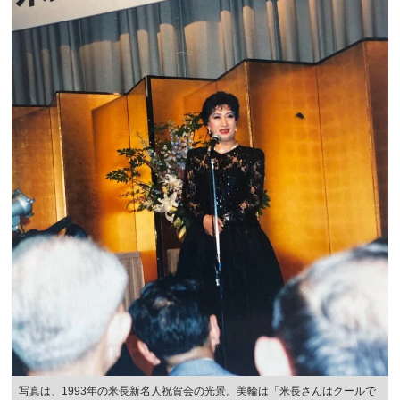
写真は、1993年の米長新名人祝賀会の光景。美輪は「米長さんはクールで