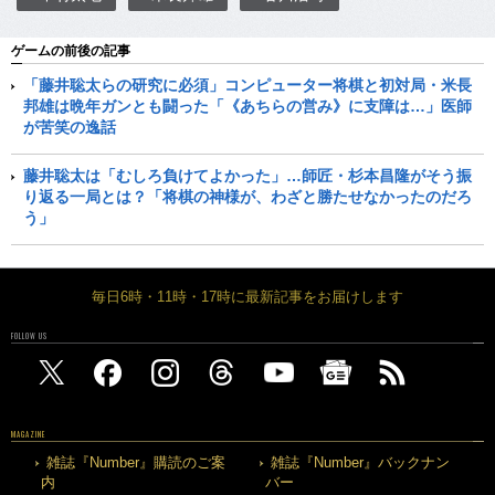
ゲームの前後の記事
「藤井聡太らの研究に必須」コンピューター将棋と初対局・米長
邦雄は晩年ガンとも闘った「《あちらの営み》に支障は…」医師
が苦笑の逸話
藤井聡太は「むしろ負けてよかった」…師匠・杉本昌隆がそう振
り返る一局とは？「将棋の神様が、わざと勝たせなかったのだろ
う」
毎日6時・11時・17時に最新記事をお届けします
FOLLOW US
MAGAZINE
雑誌『Number』購読のご案
雑誌『Number』バックナン
内
バー