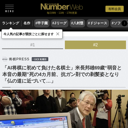
有料会員
毎日6時・11時・17時更新
ランキング
名作
#甲子園
#Jリーグ
#八村塁
#ドジャース
#ソフトバ
〉
×
今人気の記事が競技ごとに探せます
ゲーム
将棋
#1
#2
将棋PRESS
BACK NUMBER
「AI将棋に初めて負けた名棋士」米長邦雄69歳“弱音と
本音の最期”死の4カ月前、抗ガン剤での剃髪姿となり
「仏の道に近づいて…」