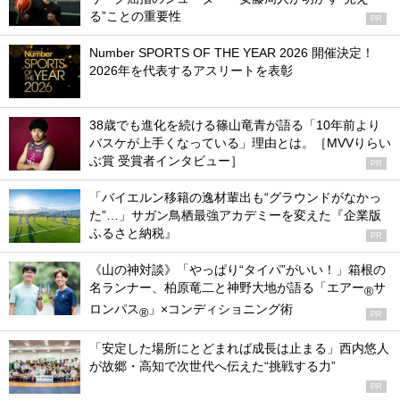
る”ことの重要性
PR
Number SPORTS OF THE YEAR 2026 開催決定！
2026年を代表するアスリートを表彰
38歳でも進化を続ける篠山竜青が語る「10年前より
バスケが上手くなっている」理由とは。［MVVりらい
ぶ賞 受賞者インタビュー］
PR
「バイエルン移籍の逸材輩出も“グラウンドがなかっ
た”…」サガン鳥栖最強アカデミーを変えた『企業版
ふるさと納税』
PR
《山の神対談》「やっぱり“タイパ”がいい！」箱根の
名ランナー、柏原竜二と神野大地が語る「エアー
サ
®
ロンパス
」×コンディショニング術
®
PR
「安定した場所にとどまれば成長は止まる」西内悠人
が故郷・高知で次世代へ伝えた“挑戦する力”
PR