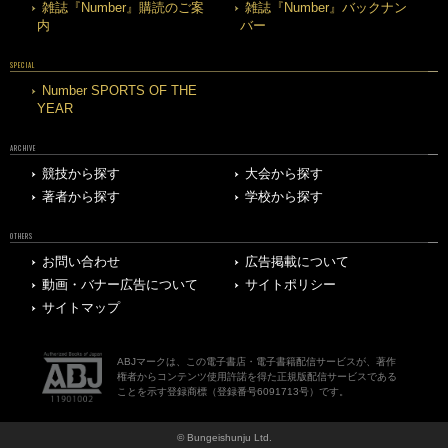
雑誌『Number』購読のご案
雑誌『Number』バックナン
内
バー
SPECIAL
Number SPORTS OF THE
YEAR
ARCHIVE
競技から探す
大会から探す
著者から探す
学校から探す
OTHERS
お問い合わせ
広告掲載について
動画・バナー広告について
サイトポリシー
サイトマップ
ABJマークは、この電子書店・電子書籍配信サービスが、著作
権者からコンテンツ使用許諾を得た正規版配信サービスである
ことを示す登録商標（登録番号6091713号）です。
© Bungeishunju Ltd.