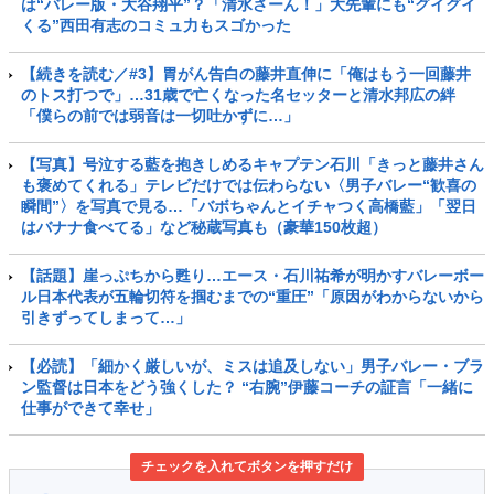
は“バレー版・大谷翔平”？「清水さーん！」大先輩にも“グイグイ
くる”西田有志のコミュ力もスゴかった
【続きを読む／#3】胃がん告白の藤井直伸に「俺はもう一回藤井
のトス打つで」…31歳で亡くなった名セッターと清水邦広の絆
「僕らの前では弱音は一切吐かずに…」
【写真】号泣する藍を抱きしめるキャプテン石川「きっと藤井さん
も褒めてくれる」テレビだけでは伝わらない〈男子バレー“歓喜の
瞬間”〉を写真で見る…「バボちゃんとイチャつく高橋藍」「翌日
はバナナ食べてる」など秘蔵写真も（豪華150枚超）
【話題】崖っぷちから甦り…エース・石川祐希が明かすバレーボー
ル日本代表が五輪切符を掴むまでの“重圧”「原因がわからないから
引きずってしまって…」
【必読】「細かく厳しいが、ミスは追及しない」男子バレー・ブラ
ン監督は日本をどう強くした？ “右腕”伊藤コーチの証言「一緒に
仕事ができて幸せ」
チェックを入れてボタンを押すだけ