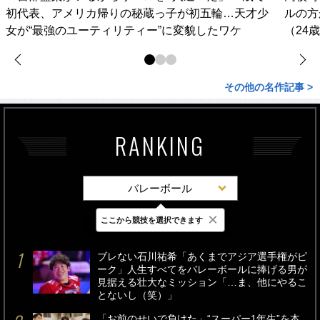
初代表、アメリカ帰りの秘蔵っ子が初五輪…天才少
ルの方
女が“最強のユーティリティー”に変貌したワケ
（24
その他の名作記事 >
RANKING
バレーボール
×
ここから競技を選択できます
最新
24時間
週間
ブレない石川祐希「あくまでアジア選手権がピ
ーク」人生すべてをバレーボールに捧げる男が
見据える壮大なミッション「…ま、他にやるこ
とないし（笑）」
「お前のせいで負けた」“スーパー1年生”を本