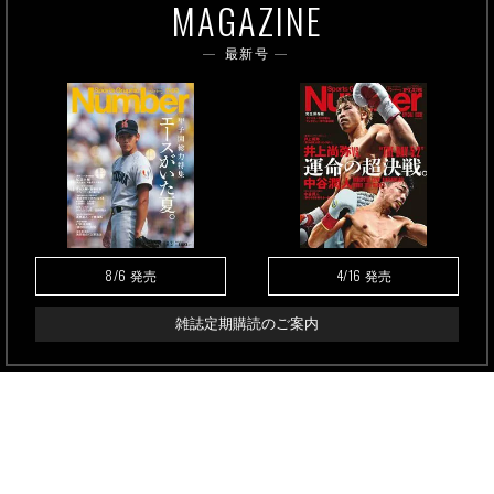
MAGAZINE
最新号
8/6
4/16
発売
発売
雑誌定期購読のご案内