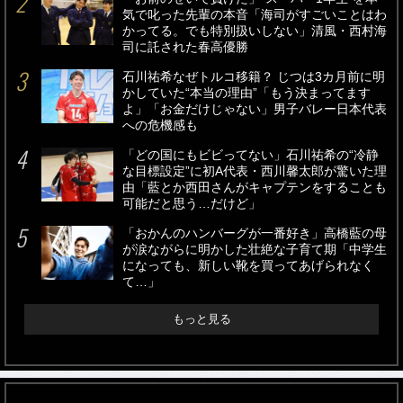
気で叱った先輩の本音「海司がすごいことはわ
かってる。でも特別扱いしない」清風・西村海
司に託された春高優勝
石川祐希なぜトルコ移籍？ じつは3カ月前に明
かしていた“本当の理由”「もう決まってます
よ」「お金だけじゃない」男子バレー日本代表
への危機感も
「どの国にもビビってない」石川祐希の“冷静
な目標設定”に初A代表・西川馨太郎が驚いた理
由「藍とか西田さんがキャプテンをすることも
可能だと思う…だけど」
「おかんのハンバーグが一番好き」高橋藍の母
が涙ながらに明かした壮絶な子育て期「中学生
になっても、新しい靴を買ってあげられなく
て…」
もっと見る