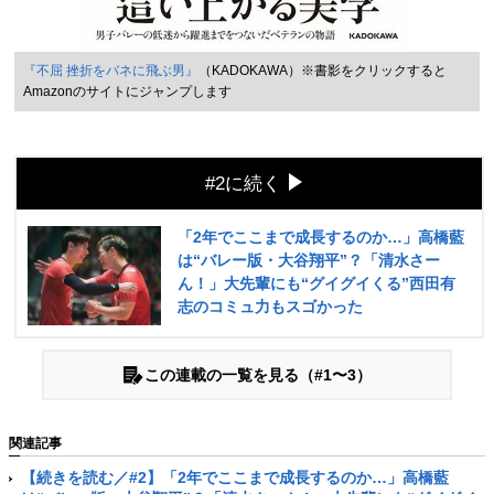
『不屈 挫折をバネに飛ぶ男』
（KADOKAWA）※書影をクリックすると
Amazonのサイトにジャンプします
#2に続く
「2年でここまで成長するのか…」高橋藍
は“バレー版・大谷翔平”？「清水さー
ん！」大先輩にも“グイグイくる”西田有
志のコミュ力もスゴかった
この連載の一覧を見る（#1〜3）
関連記事
【続きを読む／#2】「2年でここまで成長するのか…」高橋藍