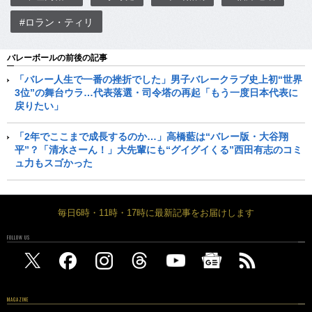
#ロラン・ティリ
バレーボールの前後の記事
「バレー人生で一番の挫折でした」男子バレークラブ史上初“世界
3位”の舞台ウラ…代表落選・司令塔の再起「もう一度日本代表に
戻りたい」
「2年でここまで成長するのか…」高橋藍は“バレー版・大谷翔
平”？「清水さーん！」大先輩にも“グイグイくる”西田有志のコミ
ュ力もスゴかった
毎日6時・11時・17時に最新記事をお届けします
FOLLOW US
MAGAZINE