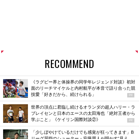
RECOMMEND
《ラグビー界と体操界の同学年レジェンド対談》初対
面のリーチマイケルと内村航平が本音で語り合った競
技愛「好きだから、続けられる」
PR
世界の頂点に君臨し続けるオランダの超人ハリー・ラ
ブレイセンと日本のエースの太田海也「絶対王者から
学ぶこと」《ケイリン国際対談②》
PR
「少しぼやけているだけでも感覚が狂ってきます」B
リーグ屈指のシューター・安藤周人が明かす“見え