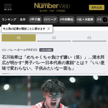
有料会員
毎日6時・11時・17時更新
ランキング
名作
#甲子園
#Jリーグ
#中村剛也
#佐々木朗希
#ラグ
〉
×
今人気の記事が競技ごとに探せます
バレーボール
バレーボール日本代表
#1
#2
#3
バレーボールPRESS
BACK NUMBER
石川祐希は「めちゃくちゃ負けず嫌い（笑）」…清水邦
広が明かす“男子バレー日本代表の素顔”とは？「いい意
味で変わらない、子供みたいな一面も」