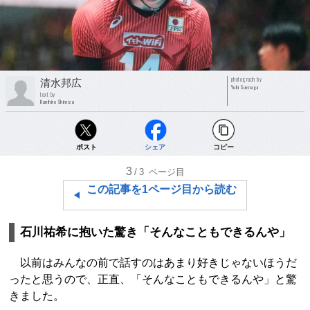
photograph by
清水邦広
Yuki Suenaga
text by
Kunihiro Shimizu
ポスト
シェア
コピー
3
/3
ページ目
この記事を1ページ目から読む
石川祐希に抱いた驚き「そんなこともできるんや」
以前はみんなの前で話すのはあまり好きじゃないほうだ
ったと思うので、正直、「そんなこともできるんや」と驚
きました。