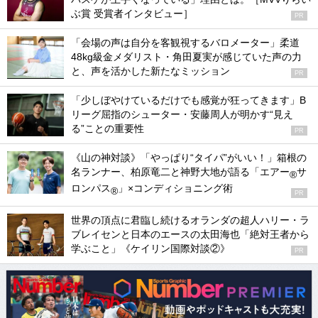
ぶ賞 受賞者インタビュー］
PR
「会場の声は自分を客観視するバロメーター」柔道
48kg級金メダリスト・角田夏実が感じていた声の力
と、声を活かした新たなミッション
PR
「少しぼやけているだけでも感覚が狂ってきます」B
リーグ屈指のシューター・安藤周人が明かす“見え
る”ことの重要性
PR
《山の神対談》「やっぱり“タイパ”がいい！」箱根の
名ランナー、柏原竜二と神野大地が語る「エアー
サ
®
ロンパス
」×コンディショニング術
®
PR
世界の頂点に君臨し続けるオランダの超人ハリー・ラ
ブレイセンと日本のエースの太田海也「絶対王者から
学ぶこと」《ケイリン国際対談②》
PR