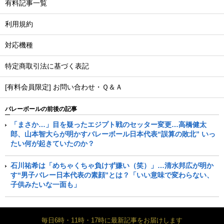
有料記事一覧
利用規約
対応機種
特定商取引法に基づく表記
[有料会員限定] お問い合わせ・Ｑ＆Ａ
バレーボールの前後の記事
「まさか…」目を疑ったエジプト戦のセッター変更…高橋健太
郎、山本智大らが明かすバレーボール日本代表“誤算の敗北” いっ
たい何が起きていたのか？
石川祐希は「めちゃくちゃ負けず嫌い（笑）」…清水邦広が明か
す“男子バレー日本代表の素顔”とは？「いい意味で変わらない、
子供みたいな一面も」
毎日6時・11時・17時に最新記事をお届けします