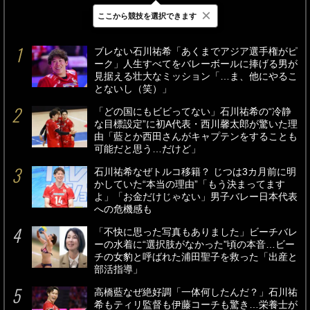
×
ここから競技を選択できます
最新
24時間
週間
ブレない石川祐希「あくまでアジア選手権がピ
ーク」人生すべてをバレーボールに捧げる男が
見据える壮大なミッション「…ま、他にやるこ
とないし（笑）」
「どの国にもビビってない」石川祐希の“冷静
な目標設定”に初A代表・西川馨太郎が驚いた理
由「藍とか西田さんがキャプテンをすることも
可能だと思う…だけど」
石川祐希なぜトルコ移籍？ じつは3カ月前に明
かしていた“本当の理由”「もう決まってます
よ」「お金だけじゃない」男子バレー日本代表
への危機感も
「不快に思った写真もありました」ビーチバレ
ーの水着に“選択肢がなかった”頃の本音…ビー
チの女豹と呼ばれた浦田聖子を救った「出産と
部活指導」
高橋藍なぜ絶好調「一体何したんだ？」石川祐
希もティリ監督も伊藤コーチも驚き…栄養士が