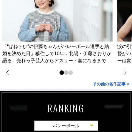
「“はねトび”の伊藤ちゃんがバレーボール選手と結
涙の引
婚を決めた日」移住して10年…北陽・伊藤さおりが
督がパ
語る、売れっ子芸人からアスリート妻になるまで
ーは変
その他の名作記事 >
RANKING
バレーボール