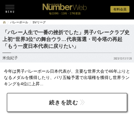
有料会員
毎日6時・11時・17時更新
バレーボール
SVリーグ
「バレー人生で一番の挫折でした」男子バレークラブ史
上初“世界3位”の舞台ウラ…代表落選・司令塔の再起
「もう一度日本代表に戻りたい」
米虫紀子
2023/12/13 17:20
今年は男子バレーボール日本代表が、主要な世界大会で46年ぶりと
なるメダルを獲得したり、パリ五輪予選で出場権を獲得し世界ラン
キングを4位に上昇...
続きを読む