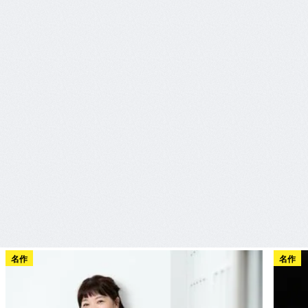
名作
名作