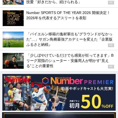
技愛「好きだから、続けられる」
PR
Number SPORTS OF THE YEAR 2026 開催決定！
2026年を代表するアスリートを表彰
「バイエルン移籍の逸材輩出も“グラウンドがなかっ
た”…」サガン鳥栖最強アカデミーを変えた『企業版
ふるさと納税』
PR
「少しぼやけているだけでも感覚が狂ってきます」B
リーグ屈指のシューター・安藤周人が明かす“見え
る”ことの重要性
PR