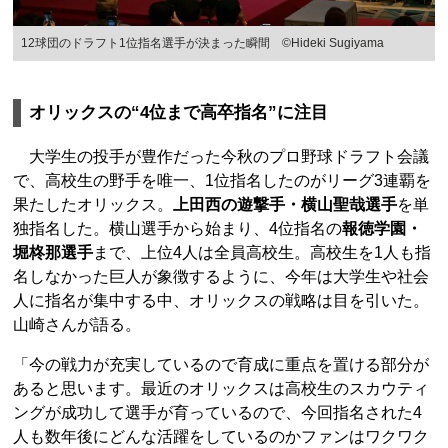
12球団のドラフト1位指名選手が決まった瞬間 ©Hideki Sugiyama
オリックスの“4位まで高卒指名”に注目
大学生の投手が豊作だった今秋のプロ野球ドラフト会議
で、高校生の野手を唯一、1位指名したのがリーグ3連覇を
果たしたオリックス。
上田西の遊撃手・横山聖哉選手
を単
独指名した。横山選手から始まり、4位指名の
報徳学園・
堀柊那選手
まで、上位4人は全員高校生。高校生を1人も指
名しなかった巨人が象徴するように、今年は大学生や社会
人に指名が集中する中、オリックスの戦略は目を引いた。
山崎さんが語る。
「今の戦力が充実しているので育成に重点を置ける部分が
あると思います。最近のオリックスは高校生のスカウティ
ングが成功して選手が育っているので、今回指名された4
人も数年後にどんな活躍をしているのかファンはワクワク