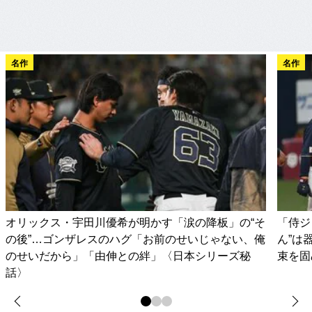
名作
名作
オリックス・宇田川優希が明かす「涙の降板」の“そ
「侍ジ
の後”…ゴンザレスのハグ「お前のせいじゃない、俺
ん”は
のせいだから」「由伸との絆」〈日本シリーズ秘
束を固
話〉