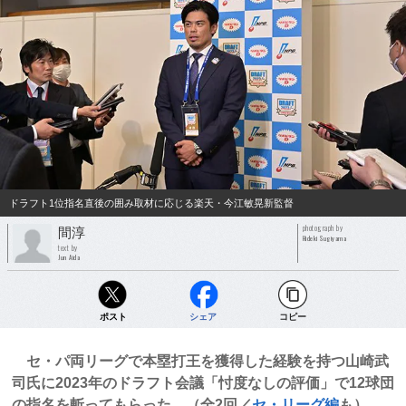
ドラフト1位指名直後の囲み取材に応じる楽天・今江敏晃新監督
photograph by
間淳
Hideki Sugiyama
text by
Jun Aida
ポスト
シェア
コピー
セ・パ両リーグで本塁打王を獲得した経験を持つ山崎武
司氏に2023年のドラフト会議「忖度なしの評価」で12球団
の指名を斬ってもらった。（全2回／
セ・リーグ編
も）