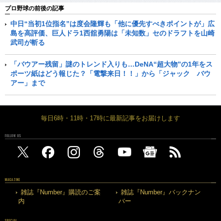
プロ野球の前後の記事
中日“当初1位指名”は度会隆輝も「他に優先すべきポイントが」広
島を高評価、巨人ドラ1西舘勇陽は「未知数」セのドラフトを山崎
武司が斬る
「バウアー残留」謎のトレンド入りも…DeNA“超大物”の1年をス
ポーツ紙はどう報じた？「電撃来日！！」から「ジャック バウ
アー」まで
毎日6時・11時・17時に最新記事をお届けします
FOLLOW US
MAGAZINE
雑誌『Number』購読のご案
雑誌『Number』バックナン
内
バー
SPECIAL