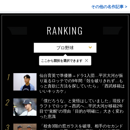
その他の名作記事 >
RANKING
プロ野球
×
ここから競技を選択できます
最新
24時間
週間
仙台育英で準優勝→ドラ1入団…平沢大河が振
り返るロッテでの9年間「殻を破りきれず…も
っと貪欲に方法を探していたら」「西武移籍は
いいキッカケ」
「僕だろうな、と覚悟はしていました」現役ド
ラフトでロッテ→西武へ…平沢大河が移籍2年
目で“覚醒”の理由「目的が明確に」大きく変わ
った意識
「校舎3階の窓ガラスを破壊、相手のセカンド