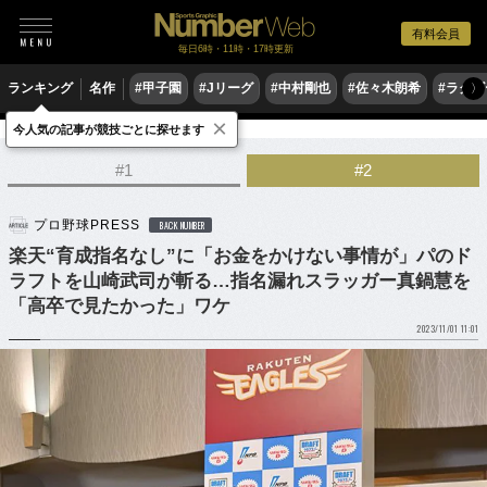
有料会員
毎日6時・11時・17時更新
ランキング
名作
#甲子園
#Jリーグ
#中村剛也
#佐々木朗希
#ラグ
〉
×
今人気の記事が競技ごとに探せます
野球
プロ野球
ドラフト会議
#1
#2
プロ野球PRESS
BACK NUMBER
楽天“育成指名なし”に「お金をかけない事情が」パのド
ラフトを山崎武司が斬る…指名漏れスラッガー真鍋慧を
「高卒で見たかった」ワケ
2023/11/01 11:01