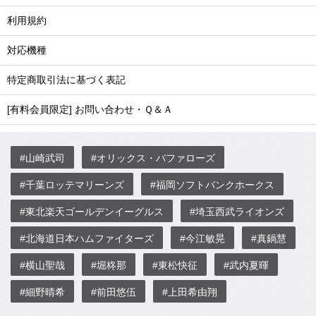
利用規約
対応機種
特定商取引法に基づく表記
[有料会員限定] お問い合わせ・Ｑ＆Ａ
#山崎武司
#オリックス・バファローズ
#千葉ロッテマリーンズ
#福岡ソフトバンクホークス
#東北楽天ゴールデンイーグルス
#埼玉西武ライオンズ
#北海道日本ハムファイターズ
#今江敏晃
#真鍋慧
#横山聖哉
#堀柊那
#東松快征
#武内夏暉
#細野晴希
#前田悠伍
#上田希由翔