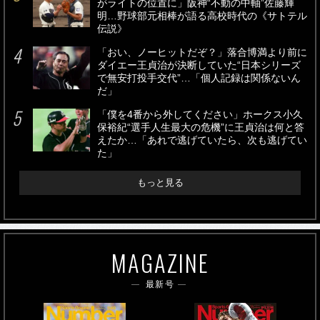
がライトの位置に」阪神“不動の中軸”佐藤輝
明…野球部元相棒が語る高校時代の《サトテル
伝説》
「おい、ノーヒットだぞ？」落合博満より前に
ダイエー王貞治が決断していた“日本シリーズ
で無安打投手交代”…「個人記録は関係ないん
だ」
「僕を4番から外してください」ホークス小久
保裕紀“選手人生最大の危機”に王貞治は何と答
えたか…「あれで逃げていたら、次も逃げてい
た」
もっと見る
MAGAZINE
最新号