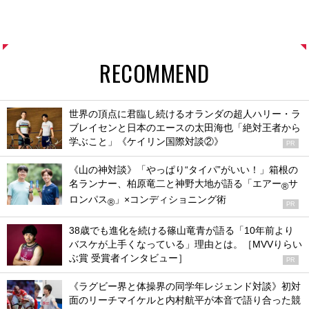
RECOMMEND
世界の頂点に君臨し続けるオランダの超人ハリー・ラ
ブレイセンと日本のエースの太田海也「絶対王者から
学ぶこと」《ケイリン国際対談②》
PR
《山の神対談》「やっぱり“タイパ”がいい！」箱根の
名ランナー、柏原竜二と神野大地が語る「エアー
サ
®
ロンパス
」×コンディショニング術
®
PR
38歳でも進化を続ける篠山竜青が語る「10年前より
バスケが上手くなっている」理由とは。［MVVりらい
ぶ賞 受賞者インタビュー］
PR
《ラグビー界と体操界の同学年レジェンド対談》初対
面のリーチマイケルと内村航平が本音で語り合った競