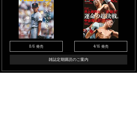
8/6
4/16
発売
発売
雑誌定期購読のご案内