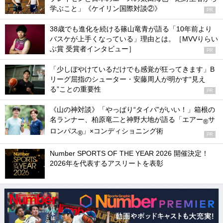
学ぶこと」《ケイリン国際対談②》
PR
38歳でも進化を続ける篠山竜青が語る「10年前より
バスケが上手くなっている」理由とは。［MVVりらい
ぶ賞 受賞者インタビュー］
PR
「少しぼやけているだけでも感覚が狂ってきます」B
リーグ屈指のシューター・安藤周人が明かす“見え
る”ことの重要性
PR
《山の神対談》「やっぱり“タイパ”がいい！」箱根の
名ランナー、柏原竜二と神野大地が語る「エアー
サ
®
ロンパス
」×コンディショニング術
®
PR
Number SPORTS OF THE YEAR 2026 開催決定！
2026年を代表するアスリートを表彰