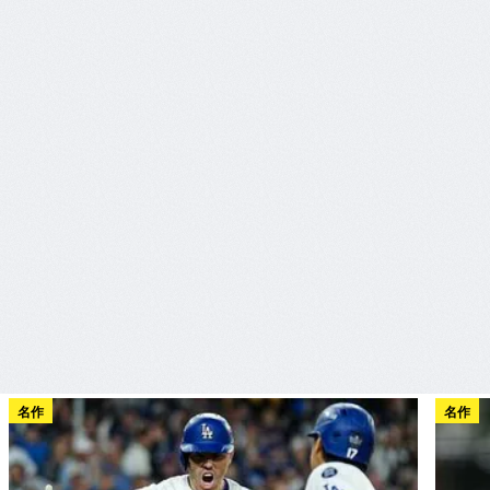
名作
名作