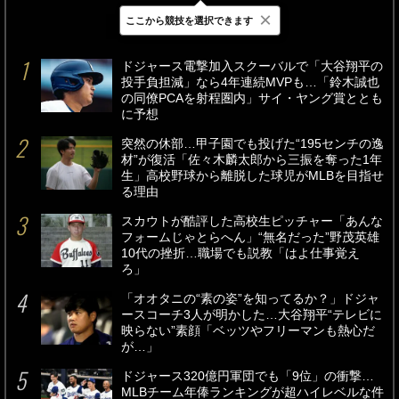
×
ここから競技を選択できます
最新
24時間
週間
ドジャース電撃加入スクーバルで「大谷翔平の
投手負担減」なら4年連続MVPも…「鈴木誠也
の同僚PCAを射程圏内」サイ・ヤング賞ととも
に予想
突然の休部…甲子園でも投げた“195センチの逸
材”が復活「佐々木麟太郎から三振を奪った1年
生」高校野球から離脱した球児がMLBを目指せ
る理由
スカウトが酷評した高校生ピッチャー「あんな
フォームじゃとらへん」“無名だった”野茂英雄
10代の挫折…職場でも説教「はよ仕事覚え
ろ」
「オオタニの“素の姿”を知ってるか？」ドジャ
ースコーチ3人が明かした…大谷翔平“テレビに
映らない”素顔「ベッツやフリーマンも熱心だ
が…」
ドジャース320億円軍団でも「9位」の衝撃…
MLBチーム年俸ランキングが超ハイレベルな件