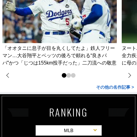
「オオタニに息子が目を丸くしてたよ」鉄人フリー
ヌート
マン…大谷翔平とベッツの後ろで頼れる“良きパ
全力疾
パ”かつ「じつは155km投手だった」二刀流への敬意
に母の
その他の名作記事 >
RANKING
MLB