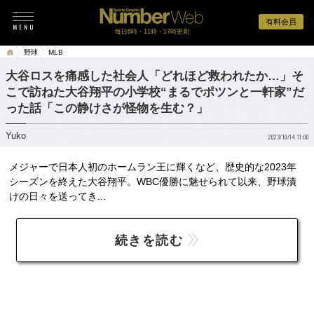
有料会員
毎日6時・11時・17時更新
野球
MLB
大谷ロスを痛感した社会人「どれほど救われたか…」そ
こで訪ねた大谷翔平の小学校“まるでポツンと一軒家”だ
った話「この静けさが怪物を生む？」
Yuko
2023/10/14 11:00
メジャーで日本人初のホームラン王に輝くなど、歴史的な2023年
シーズンを終えた大谷翔平。WBC優勝に魅せられて以来、野球漬
けの日々を送ってき...
続きを読む