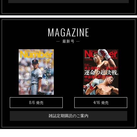
MAGAZINE
最新号
8/6
4/16
発売
発売
雑誌定期購読のご案内