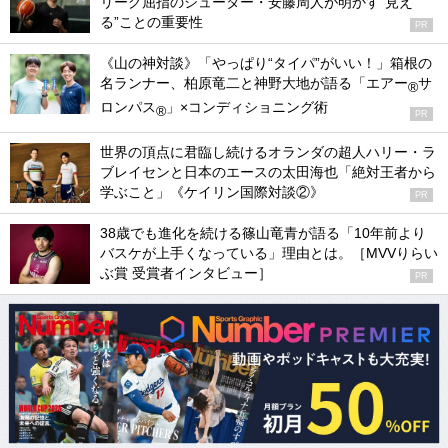
リーグ屈指のシューター・安藤周人が明かす“見え
る”ことの重要性
PR
《山の神対談》「やっぱり“タイパ”がいい！」箱根の
名ランナー、柏原竜二と神野大地が語る「エアー
サ
®
ロンパス
」×コンディショニング術
®
PR
世界の頂点に君臨し続けるオランダの超人ハリー・ラ
ブレイセンと日本のエースの太田海也「絶対王者から
学ぶこと」《ケイリン国際対談②》
PR
38歳でも進化を続ける篠山竜青が語る「10年前より
バスケが上手くなっている」理由とは。［MVVりらい
ぶ賞 受賞者インタビュー］
PR