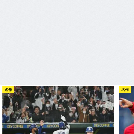
名作
名作