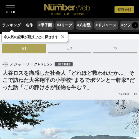
有料会員
毎日6時・11時・17時更新
ランキング
名作
#甲子園
#Jリーグ
#八村塁
#ドジャース
#ソフトバ
〉
×
今人気の記事が競技ごとに探せます
野球
MLB
#1
#2
#3
メジャーリーグPRESS
BACK NUMBER
大谷ロスを痛感した社会人「どれほど救われたか…」そ
こで訪ねた大谷翔平の小学校“まるでポツンと一軒家”だ
った話「この静けさが怪物を生む？」
2023/10/14 11:00