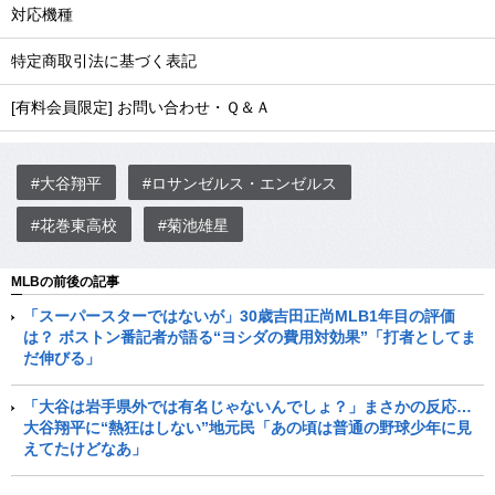
対応機種
特定商取引法に基づく表記
[有料会員限定] お問い合わせ・Ｑ＆Ａ
#大谷翔平
#ロサンゼルス・エンゼルス
#花巻東高校
#菊池雄星
MLBの前後の記事
「スーパースターではないが」30歳吉田正尚MLB1年目の評価
は？ ボストン番記者が語る“ヨシダの費用対効果”「打者としてま
だ伸びる」
「大谷は岩手県外では有名じゃないんでしょ？」まさかの反応…
大谷翔平に“熱狂はしない”地元民「あの頃は普通の野球少年に見
えてたけどなあ」