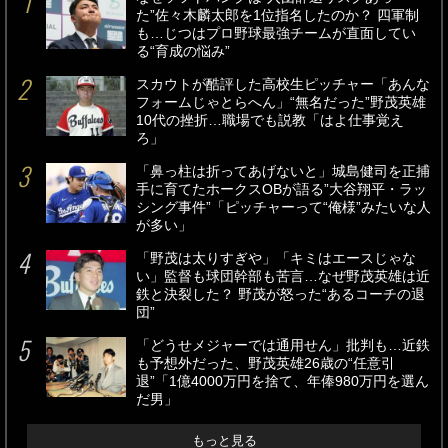
た”佐々木麟太郎を1位指名したのか？ 四軍制
も…じつはプロ野球最強チームが直面してい
る“育成の悩み”
スカウトが酷評した高校生ピッチャー「あんな
フォームじゃとらへん」“無名だった”野茂英雄
10代の挫折…職場でも説教「はよ仕事覚え
ろ」
「鼻っ柱は折ってあげないと」城島健司を正捕
手に育てたホークスOBが語る”大谷翔平・ラッ
シング事件”「ピッチャーって“俺様”みたいな人
が多い」
「野茂は太りすぎや」「キミはエースじゃな
い」監督も球団幹部も苦言…なぜ野茂英雄は近
鉄と決裂した？ 野茂が怒った“あるコーチの退
団”
「どうせメジャーでは通用せん」批判も…近鉄
も予想外だった、野茂英雄26歳の“任意引
退”「1億4000万円を捨て、年俸980万円を選ん
だ男」
もっと見る