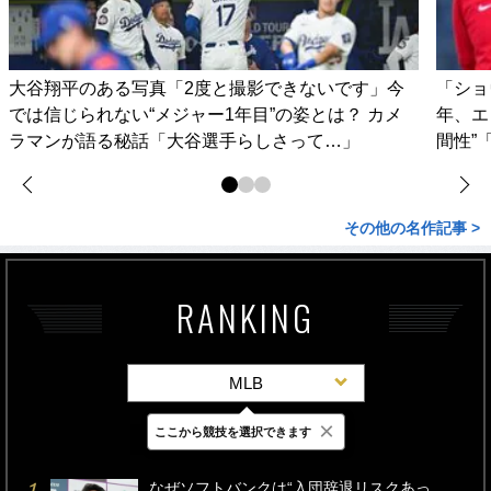
大谷翔平のある写真「2度と撮影できないです」今
「ショ
では信じられない“メジャー1年目”の姿とは？ カメ
年、エ
ラマンが語る秘話「大谷選手らしさって…」
間性”
その他の名作記事 >
RANKING
MLB
×
ここから競技を選択できます
最新
24時間
週間
なぜソフトバンクは“入団辞退リスクあっ