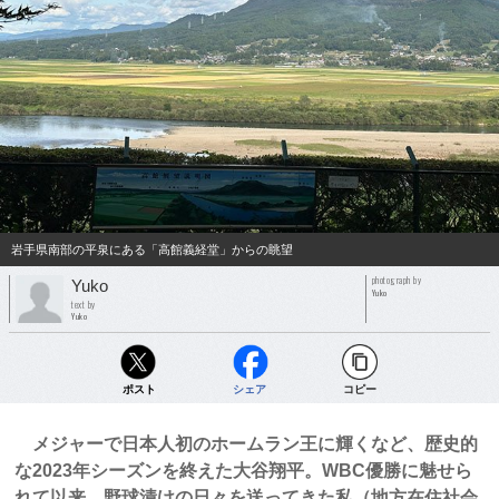
岩手県南部の平泉にある「高館義経堂」からの眺望
photograph by
Yuko
Yuko
text by
Yuko
ポスト
シェア
コピー
メジャーで日本人初のホームラン王に輝くなど、歴史的
な2023年シーズンを終えた大谷翔平。WBC優勝に魅せら
れて以来、野球漬けの日々を送ってきた私（地方在住社会