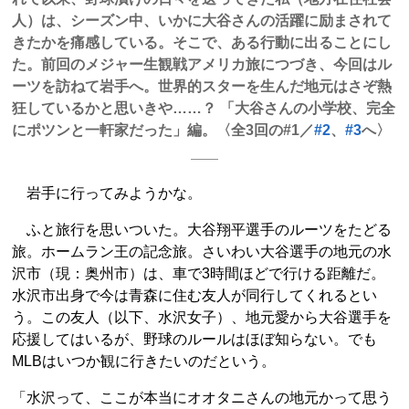
人）は、シーズン中、いかに大谷さんの活躍に励まされて
きたかを痛感している。そこで、ある行動に出ることにし
た。前回のメジャー生観戦アメリカ旅につづき、今回はル
ーツを訪ねて岩手へ。世界的スターを生んだ地元はさぞ熱
狂しているかと思いきや……？ 「大谷さんの小学校、完全
にポツンと一軒家だった」編。〈全3回の#1／
#2
、
#3
へ〉
岩手に行ってみようかな。
ふと旅行を思いついた。大谷翔平選手のルーツをたどる
旅。ホームラン王の記念旅。さいわい大谷選手の地元の水
沢市（現：奥州市）は、車で3時間ほどで行ける距離だ。
水沢市出身で今は青森に住む友人が同行してくれるとい
う。この友人（以下、水沢女子）、地元愛から大谷選手を
応援してはいるが、野球のルールはほぼ知らない。でも
MLBはいつか観に行きたいのだという。
「水沢って、ここが本当にオオタニさんの地元かって思う