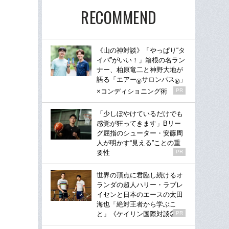
RECOMMEND
《山の神対談》「やっぱり“タ
イパ”がいい！」箱根の名ラン
ナー、柏原竜二と神野大地が
語る「エアー
サロンパス
」
®
®
×コンディショニング術
PR
「少しぼやけているだけでも
感覚が狂ってきます」Bリー
グ屈指のシューター・安藤周
人が明かす“見える”ことの重
要性
PR
世界の頂点に君臨し続けるオ
ランダの超人ハリー・ラブレ
イセンと日本のエースの太田
海也「絶対王者から学ぶこ
と」《ケイリン国際対談②》
PR