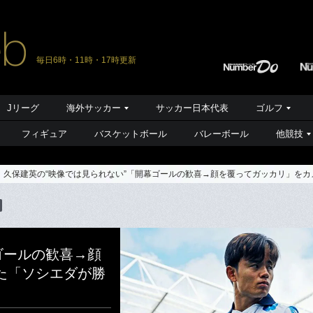
毎日6時・11時・17時更新
Jリーグ
海外サッカー
サッカー日本代表
ゴルフ
フィギュア
バスケットボール
バレーボール
他競技
久保建英の“映像では見られない”「開幕ゴールの歓喜→顔を覆ってガッカリ」を
ゴールの歓喜→顔
た「ソシエダが勝