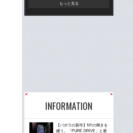
け
もっと見る
INFORMATION
【バボラの新作】NYの輝きを
纏う。「PURE DRIVE」と最