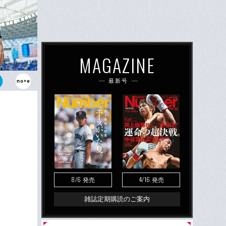
MAGAZINE
最新号
の青と白が映
た
8/6
4/16
発売
発売
雑誌定期購読のご案内