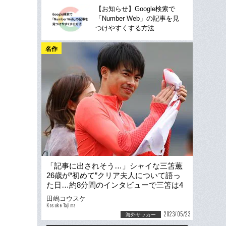
【お知らせ】Google検索で
「Number Web」の記事を見
つけやすくする方法
名作
「記事に出されそう…」シャイな三笘薫
26歳が“初めて”クリア夫人について語っ
た日…約8分間のインタビューで三笘は4
回も現地記者を笑わせた
田嶋コウスケ
Kosuke Tajima
2023/05/23
海外サッカー