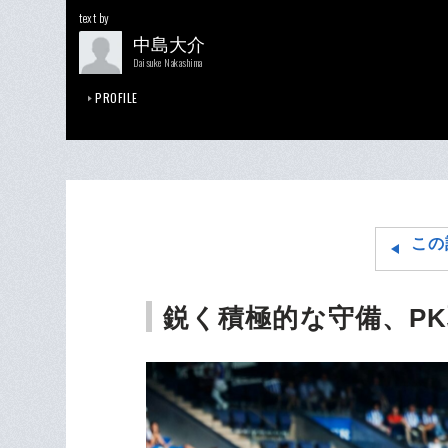
text by
中島大介
Daisuke Nakashima
PROFILE
この
鋭く積極的な守備、P