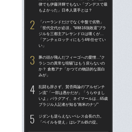
律でも伊藤洋輝でもない「ブンデスで最
律
もよかった」日本人選手とは？
も
「ハーランドだけでなく中盤で劣勢」
〈W
「世代交代が必須」“W杯16強敗退”ブラ
から
ジルを三都主アレサンドロは嘆くが…
の
「アンチェロッティにもう4年任せてい
ない
い」
W
豚の頭が飛んだフィーゴへの愛憎…“ク
た」
ラシコの異常な喧騒”はもう戻らないの
イ
か？ 倉敷アナ「かつての物語的な面白
この
みが」
W
乱闘も辞さず、賛否両論の“アルゼンチ
な
ン流”「一部は愚かだが」「うらやまし
ス
いよ」パラグアイ、ネイマールは…65歳
い
ブラジル人記者が知る“南米のナゾ”
た
ジダンも逆らえないペレス会長の力。
“ア
「ベイルを使え」はレアル鉄の掟。
ダ
度目