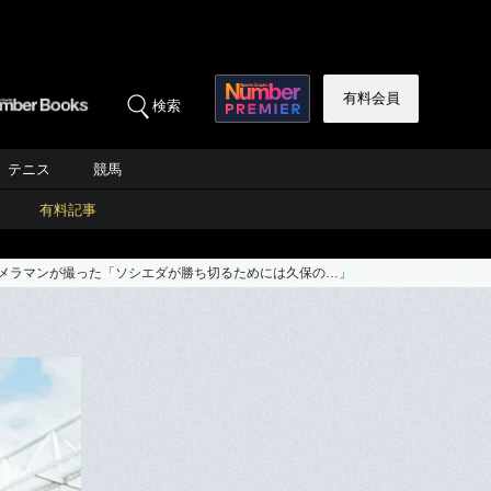
有料会員
検索
テニス
競馬
有料記事
カメラマンが撮った「ソシエダが勝ち切るためには久保の…」