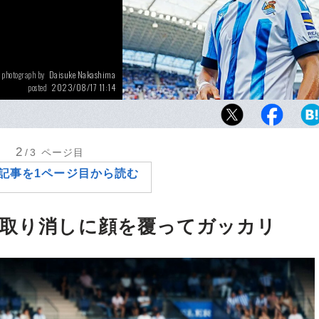
Daisuke Nakashima
photograph by
2023/08/17 11:14
posted
さわやかな夏空にラ・レアルのユニフォーム
える中、久保建英の23－24シーズンが始まっ
2
/3
ページ目
記事を1ページ目から読む
K取り消しに顔を覆ってガッカリ