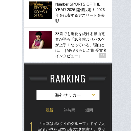
Number SPORTS OF THE
YEAR 2026 開催決定！ 2026
年を代表するアスリートを表
彰
38歳でも進化を続ける篠山竜
青が語る「10年前よりバスケ
が上手くなっている」理由と
は。［MVVりらいぶ賞 受賞者
インタビュー］
PR
RANKING
海外サッカー
最新
24時間
週間
「日本は8位タイのグループ」ドイツ人
「
記者が見た日本代表の“現在地”と、堂安
記者