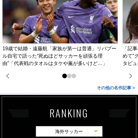
19歳で結婚・遠藤航「家族が第一は普通」リバプー
「記事
ル自宅で語った“死ぬほどサッカーを頑張る理
めて”
由”「代表戦のタオルはタケや薫が多いけど…」
タビュ
その他の名作記事 >
RANKING
海外サッカー