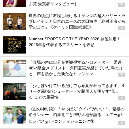
ぶ賞 受賞者インタビュー］
PR
世界の頂点に君臨し続けるオランダの超人ハリー・ラ
ブレイセンと日本のエースの太田海也「絶対王者から
学ぶこと」《ケイリン国際対談②》
PR
Number SPORTS OF THE YEAR 2026 開催決定！
2026年を代表するアスリートを表彰
「会場の声は自分を客観視するバロメーター」柔道
48kg級金メダリスト・角田夏実が感じていた声の力
と、声を活かした新たなミッション
PR
「少しぼやけているだけでも感覚が狂ってきます」B
リーグ屈指のシューター・安藤周人が明かす“見え
る”ことの重要性
PR
《山の神対談》「やっぱり“タイパ”がいい！」箱根の
名ランナー、柏原竜二と神野大地が語る「エアー
サ
®
ロンパス
」×コンディショニング術
®
PR