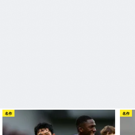
名作
名作