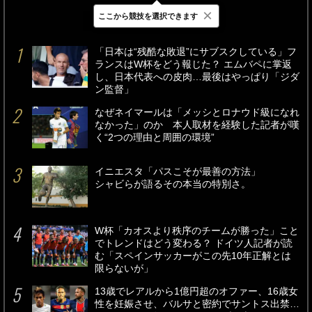
×
ここから競技を選択できます
最新
24時間
週間
「日本は“残酷な敗退”にサブスクしている」フ
ランスはW杯をどう報じた？ エムバペに掌返
し、日本代表への皮肉…最後はやっぱり「ジダ
ン監督」
なぜネイマールは「メッシとロナウド級になれ
なかった」のか 本人取材を経験した記者が嘆
く“2つの理由と周囲の環境”
イニエスタ「パスこそが最善の方法」
シャビらが語るその本当の特別さ。
W杯「カオスより秩序のチームが勝った」こと
でトレンドはどう変わる？ ドイツ人記者が読
む「スペインサッカーがこの先10年正解とは
限らないが」
13歳でレアルから1億円超のオファー、16歳女
性を妊娠させ、バルサと密約でサントス出禁…