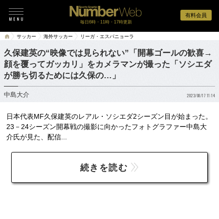
有料会員
毎日6時・11時・17時更新
サッカー
海外サッカー
リーガ・エスパニョーラ
久保建英の“映像では見られない”「開幕ゴールの歓喜→
顔を覆ってガッカリ」をカメラマンが撮った「ソシエダ
が勝ち切るためには久保の…」
中島大介
2023/08/17 11:14
日本代表MF久保建英のレアル・ソシエダ2シーズン目が始まった。
23－24シーズン開幕戦の撮影に向かったフォトグラファー中島大
介氏が見た、配信...
続きを読む