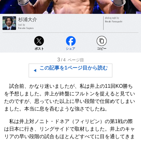
photograph by
杉浦大介
Hiroaki Yamaguchi
text by
Daisuke Sugiura
ポスト
シェア
コピー
3
/4
ページ目
この記事を1ページ目から読む
試合前、かなり迷いましたが、私は井上の11回KO勝ち
を予想しました。井上が終盤にフルトンを捉えると見てい
たのですが、思っていた以上に早い段階で仕留めてしまい
ました。本当に息を呑むような強さでしたね。
私は井上対ノニト・ドネア（フィリピン）の第1戦の際
は日本に行き、リングサイドで取材しました。井上のキャ
リアの早い段階の試合もほとんどすべてに目を通してきま