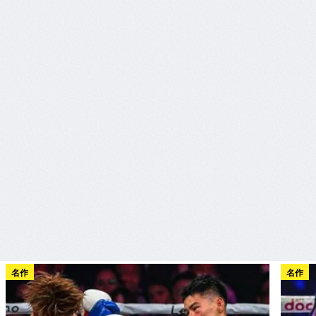
名作
名作