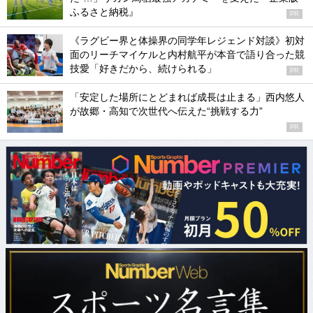
ふるさと納税』
PR
《ラグビー界と体操界の同学年レジェンド対談》初対
面のリーチマイケルと内村航平が本音で語り合った競
技愛「好きだから、続けられる」
PR
「安定した場所にとどまれば成長は止まる」西内悠人
が故郷・高知で次世代へ伝えた“挑戦する力”
PR