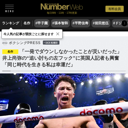
有料会員
毎日6時・11時・17時更新
ランキング
名作
#甲子園
#張本智和
#平野佳寿
#前田悠伍
#ドジャ
〉
×
今人気の記事が競技ごとに探せます
格闘技
ボクシング
ボクシングPRESS
BACK NUMBER
「一発でダウンしなかったことが災いだった」
名作
井上尚弥の“追い討ちの左フック”に英国人記者も興奮
「同じ時代を生きる私は幸運だ」