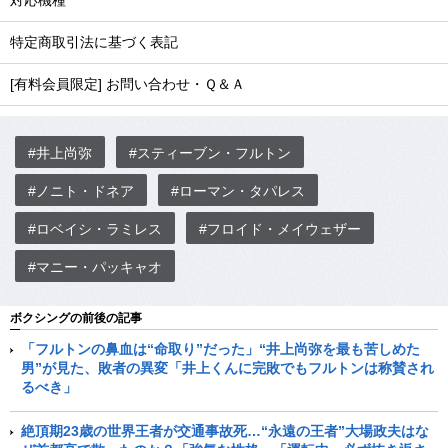
対応機種
特定商取引法に基づく表記
[有料会員限定] お問い合わせ・Ｑ＆Ａ
#井上尚弥
#スティーブン・フルトン
#ノニト・ドネア
#ローマン・タパレス
#ロベイシ・ラミレス
#フロイド・メイウェザー
#マニー・パッキャオ
ボクシングの前後の記事
「フルトンの鼻血は“命取り”だった」“井上尚弥を最も苦しめた
男”が見た、敗者の異変「井上くんに完敗でもフルトンは称賛され
るべき」
絶頂期23歳の世界王者が交通事故死…“永遠の王者”大場政夫はな