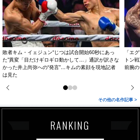
敗者キム・イェジュン“じつは試合開始60秒にあっ
「エグ
た”異変「目だけギロギロ動かして…」通訳が訳さな
トン戦
かった井上尚弥への“発言”…キムの素顔を現地記者
前腕の
は見た
その他の名作記事 >
RANKING