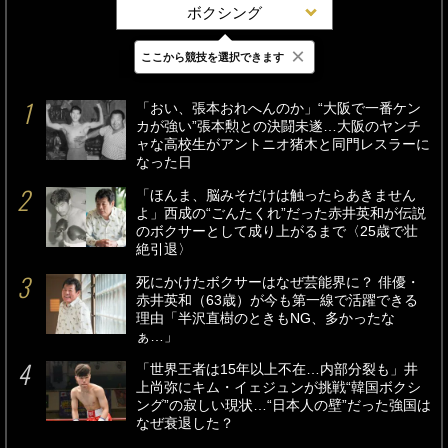
ボクシング
×
ここから競技を選択できます
最新
24時間
週間
「おい、張本おれへんのか」“大阪で一番ケン
カが強い”張本勲との決闘未遂…大阪のヤンチ
ャな高校生がアントニオ猪木と同門レスラーに
なった日
「ほんま、脳みそだけは触ったらあきません
よ」西成の“ごんたくれ”だった赤井英和が伝説
のボクサーとして成り上がるまで〈25歳で壮
絶引退〉
死にかけたボクサーはなぜ芸能界に？ 俳優・
赤井英和（63歳）が今も第一線で活躍できる
理由「半沢直樹のときもNG、多かったな
ぁ…」
「世界王者は15年以上不在…内部分裂も」井
上尚弥にキム・イェジュンが挑戦“韓国ボクシ
ング”の寂しい現状…“日本人の壁”だった強国は
なぜ衰退した？