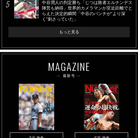
中谷潤人の判定勝ち「じつは敗者エルナンデス
陣営も納得」世界的カメラマンが至近距離でと
らえた決定的瞬間「中谷のパンチが“より深
く”刺さっていた」
もっと見る
MAGAZINE
最新号
8/6
4/16
発売
発売