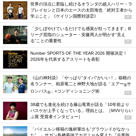
世界の頂点に君臨し続けるオランダの超人ハリー・ラ
ブレイセンと日本のエースの太田海也「絶対王者から
学ぶこと」《ケイリン国際対談②》
PR
「少しぼやけているだけでも感覚が狂ってきます」B
リーグ屈指のシューター・安藤周人が明かす“見え
る”ことの重要性
PR
Number SPORTS OF THE YEAR 2026 開催決定！
2026年を代表するアスリートを表彰
《山の神対談》「やっぱり“タイパ”がいい！」箱根の
名ランナー、柏原竜二と神野大地が語る「エアー
サ
®
ロンパス
」×コンディショニング術
®
PR
38歳でも進化を続ける篠山竜青が語る「10年前より
バスケが上手くなっている」理由とは。［MVVりらい
ぶ賞 受賞者インタビュー］
PR
「バイエルン移籍の逸材輩出も“グラウンドがなかっ
た”…」サガン鳥栖最強アカデミーを変えた『企業版