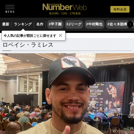
有料会員
毎日6時・11時・17時更新
最新
ランキング
名作
#甲子園
#Jリーグ
#中村剛也
#佐々木朗希
〉
×
今人気の記事が競技ごとに探せます
ロベイシ・ラミレス
関連記事
ロベイシ・ラミレス