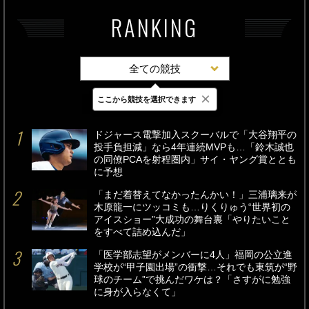
RANKING
全ての競技
×
ここから競技を選択できます
最新
24時間
週間
ドジャース電撃加入スクーバルで「大谷翔平の
投手負担減」なら4年連続MVPも…「鈴木誠也
の同僚PCAを射程圏内」サイ・ヤング賞ととも
に予想
「まだ着替えてなかったんかい！」三浦璃来が
木原龍一にツッコミも…りくりゅう“世界初の
アイスショー”大成功の舞台裏「やりたいこと
をすべて詰め込んだ」
「医学部志望がメンバーに4人」福岡の公立進
学校が“甲子園出場”の衝撃…それでも東筑が“野
球のチーム”で挑んだワケは？「さすがに勉強
に身が入らなくて」