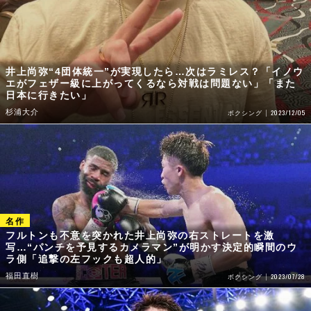
井上尚弥“4団体統一”が実現したら…次はラミレス？「イノウ
エがフェザー級に上がってくるなら対戦は問題ない」「また
日本に行きたい」
杉浦大介
2023/12/05
ボクシング
フルトンも不意を突かれた井上尚弥の右ストレートを激
写…“パンチを予見するカメラマン”が明かす決定的瞬間のウ
ラ側「追撃の左フックも超人的」
福田直樹
2023/07/28
ボクシング