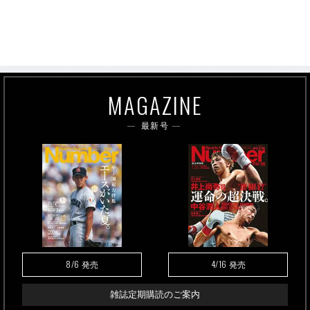
MAGAZINE
最新号
8/6
4/16
発売
発売
雑誌定期購読のご案内