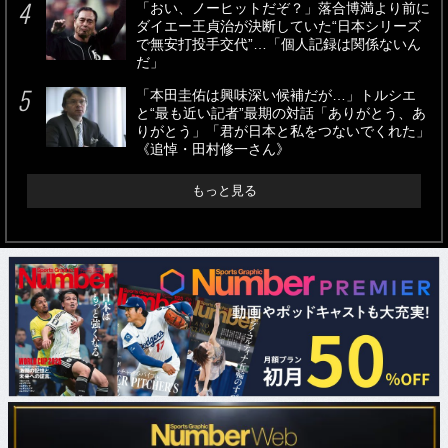
「おい、ノーヒットだぞ？」落合博満より前に
ダイエー王貞治が決断していた“日本シリーズ
で無安打投手交代”…「個人記録は関係ないん
だ」
「本田圭佑は興味深い候補だが…」トルシエ
と“最も近い記者”最期の対話「ありがとう、あ
りがとう」「君が日本と私をつないでくれた」
《追悼・田村修一さん》
もっと見る