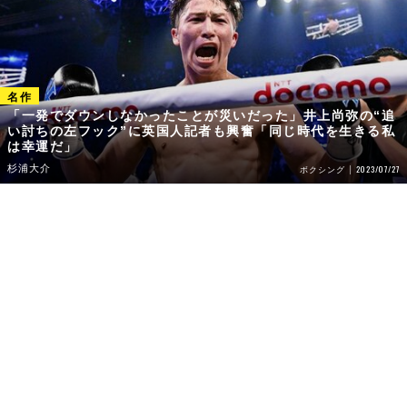
「一発でダウンしなかったことが災いだった」井上尚弥の“追
い討ちの左フック”に英国人記者も興奮「同じ時代を生きる私
は幸運だ」
杉浦大介
2023/07/27
ボクシング