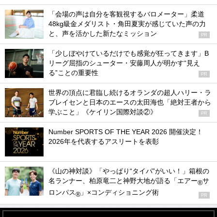
「会場の声は自分を客観視するバロメーター」柔道
48kg級金メダリスト・角田夏実が感じていた声の力
と、声を活かした新たなミッション
PR
「少しぼやけているだけでも感覚が狂ってきます」B
リーグ屈指のシューター・安藤周人が明かす“見え
る”ことの重要性
PR
世界の頂点に君臨し続けるオランダの超人ハリー・ラ
ブレイセンと日本のエースの太田海也「絶対王者から
学ぶこと」《ケイリン国際対談②》
PR
Number SPORTS OF THE YEAR 2026 開催決定！
2026年を代表するアスリートを表彰
《山の神対談》「やっぱり“タイパ”がいい！」箱根の
名ランナー、柏原竜二と神野大地が語る「エアー
サ
®
ロンパス
」×コンディショニング術
®
PR