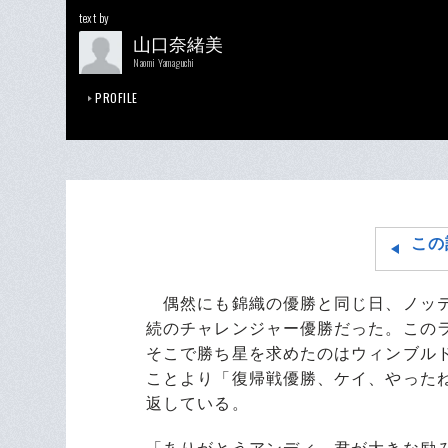
text by
山口奈緒美
Naomi Yamaguchi
PROFILE
この
偶然にも錦織の優勝と同じ日、ノッテ
続のチャレンジャー優勝だった。この
そこで勝ち星を求めたのはウィンブル
ことより「復帰戦優勝、ケイ、やった
返している。