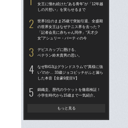
女王に憧れ続けた“ある青年”が「12年越
ユ
しの片想い」を実らせるまで
テニ
世界1位のまま25歳で突如引退、全盛期
女王
の世界女王はなぜテニス界を去った？
し
「記者会見に赤ちゃん同伴」“天才少
女”アシュリー・バーティの今
引退
らな
デビスカップに懸ける、
四大
ベテラン鈴木貴男の思い。
さ
なぜBIG3はグランドスラムで“異様に強
「
い”のか… 33歳ジョコビッチがふと漏ら
て
した本音【全豪9度目V】
田
を
錦織圭、歴代のラケットを徹底検証！
小学生時代から15歳まで一気紹介。
檜
者か
像”
もっと見る
「