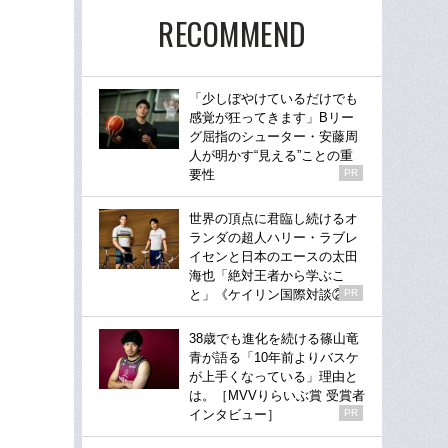
RECOMMEND
「少しぼやけているだけでも
感覚が狂ってきます」Bリー
グ屈指のシューター・安藤周
人が明かす“見える”ことの重
要性
PR
世界の頂点に君臨し続けるオ
ランダの超人ハリー・ラブレ
イセンと日本のエースの太田
海也「絶対王者から学ぶこ
と」《ケイリン国際対談②》
PR
38歳でも進化を続ける篠山竜
青が語る「10年前よりバスケ
が上手くなっている」理由と
は。［MVVりらいぶ賞 受賞者
インタビュー］
PR