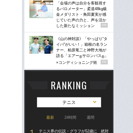
「会場の声は自分を客観視す
るバロメーター」柔道48kg級
金メダリスト・角田夏実が感
じていた声の力と、声を活か
した新たなミッション
PR
《山の神対談》「やっぱり“タ
イパ”がいい！」箱根の名ラン
ナー、柏原竜二と神野大地が
語る「エアー
サロンパス
」
®
®
×コンディショニング術
PR
RANKING
テニス
最新
24時間
週間
テニス界の伝説・グラフが52歳に 絶対
錦