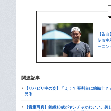
【告白
伊藤竜
ーニン
関連記事
【リハビリ中の姿】「え！？ 審判台に錦織圭？
見る
【貴重写真】錦織18歳がヤンチャかわいい。美