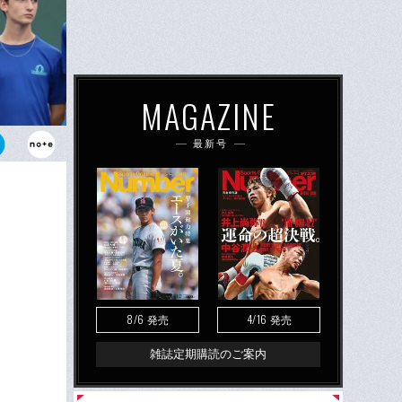
MAGAZINE
最新号
勝で「復活」
人にとってど
8/6
4/16
発売
発売
雑誌定期購読のご案内