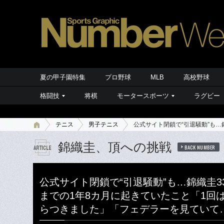
夏の甲子園特集
プロ野球
MLB
高校野球
格闘技
将棋
モータースポーツ
ラグビー
テニス
男子テニス
公式サイト閉鎖で“引退騒動”も
錦織圭、頂への挑戦
BACK NUMBER
公式サイト閉鎖で“引退騒動”も…錦織圭3
までの1年8カ月に起きていたこと「1回
らつきました」「フェデラーを見ていて