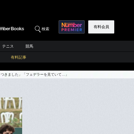
有料会員
検索
テニス
競馬
有料記事
ちらつきました」「フェデラーを見ていて…」