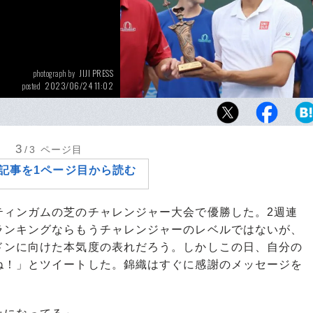
JIJI PRESS
photograph by
2023/06/24 11:02
posted
1年8カ月ぶりの戦列復帰、下部ツアー大会優
を示した錦織圭。カムバックまでの期間は本
のような時間となったのか
3
/3
ページ目
記事を1ページ目から読む
ィンガムの芝のチャレンジャー大会で優勝した。2週連
ランキングならもうチャレンジャーのレベルではないが、
ドンに向けた本気度の表れだろう。しかしこの日、自分の
ね！」とツイートした。錦織はすぐに感謝のメッセージを