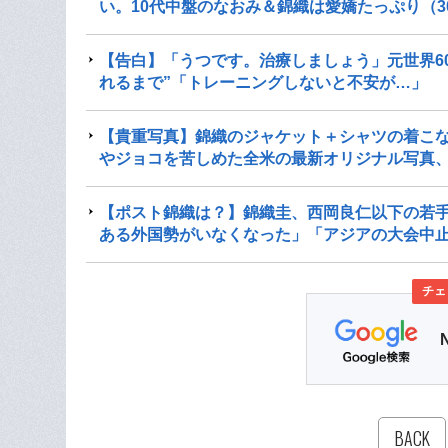
い。10代中盤のなおみ＆錦織は愛嬌たっぷり（3
【告白】「うつです。治療しましょう」元世界6
れるまで”「トレーニングしないと不安が…」
【貴重写真】錦織のジャケット＋シャツの着こな
やジョコを苦しめた全米の最新オリジナル写真、
【ポスト錦織は？】錦織圭、西岡良仁以下の若手
ある外国勢がいなくなった」「アジアの大会中
チェ
BACK