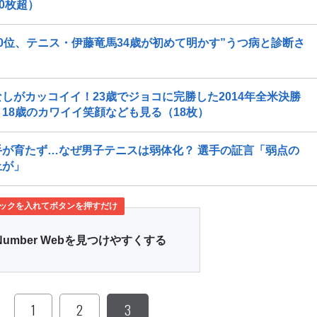
0枚超）
0位、テニス・伊藤竜馬34歳が初めて明かす”うつ病と診断さ
しがカッコイイ！23歳でジョコに完勝した2014年全米決勝
18歳のカワイイ笑顔なども見る（18枚）
が育たず…なぜ男子テニスは弱体化？ 選手の証言「弱点の
止が」
ックを入れてボタンを押すだけ
Number Webを見つけやすくする
1
2
3