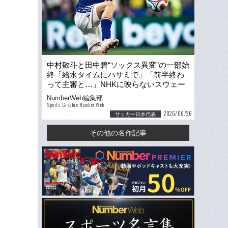
中村敬斗と田中碧“ソックス異変”の一部始
終「給水タイムにハサミで」「前半終わ
って主審と…」NHKに映らないスウェー
デン戦真相をカメラマンは撮った
NumberWeb編集部
Sports Graphic Number Web
2026/06/26
サッカー日本代表
その他の名作記事