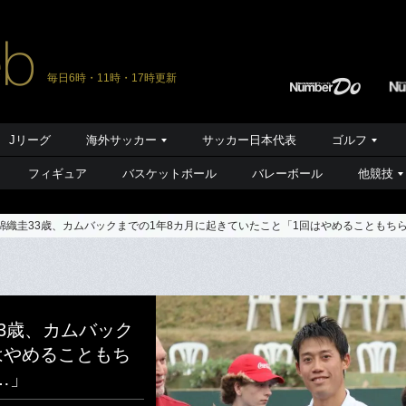
毎日6時・11時・17時更新
Jリーグ
海外サッカー
サッカー日本代表
ゴルフ
フィギュア
バスケットボール
バレーボール
他競技
…錦織圭33歳、カムバックまでの1年8カ月に起きていたこと「1回はやめることも
3歳、カムバック
はやめることもち
…」