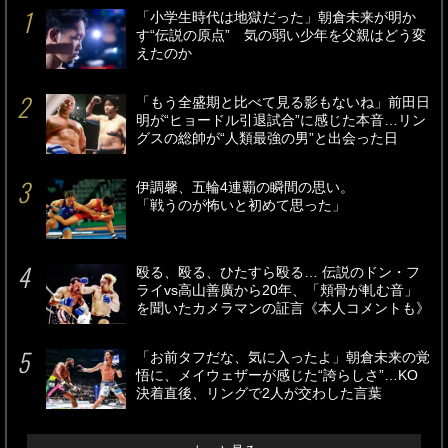
「小学生時代は地獄だった」朝倉未来が明か
す“伝説の原点” 気の弱い少年を父親はどう変
えたのか
「もう全盛期と比べて見る影もないね」前田日
明が“ヒョードル引退試合”に感じた本音…リン
グスの総帥が“人類最強の男”と出会った日
伊調馨、五輪4連覇の瞬間の思い。
「戦うのが怖いと初めて思った」
殴る、殴る、ひたすら殴る… 伝説のドン・フ
ライvs高山善廣から20年、「頬骨が軋む音」
を聞いたカメラマンの証言《本人コメントも》
「お前タフだな、気に入ったよ」朝倉未来の覚
悟に、メイウェザーが感じた“誇らしさ”…KO
決着直後、リングで2人が交わした言葉