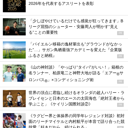
2026年を代表するアスリートを表彰
「少しぼやけているだけでも感覚が狂ってきます」B
リーグ屈指のシューター・安藤周人が明かす“見え
る”ことの重要性
PR
「バイエルン移籍の逸材輩出も“グラウンドがなかっ
た”…」サガン鳥栖最強アカデミーを変えた『企業版
ふるさと納税』
PR
《山の神対談》「やっぱり“タイパ”がいい！」箱根の
名ランナー、柏原竜二と神野大地が語る「エアー
サ
®
ロンパス
」×コンディショニング術
®
PR
世界の頂点に君臨し続けるオランダの超人ハリー・ラ
ブレイセンと日本のエースの太田海也「絶対王者から
学ぶこと」《ケイリン国際対談②》
PR
《ラグビー界と体操界の同学年レジェンド対談》初対
面のリーチマイケルと内村航平が本音で語り合った競
技愛「好きだから、続けられる」
PR