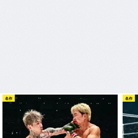
名作
名作