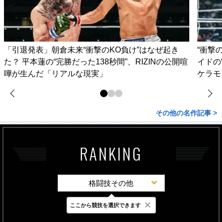
「引退発表」朝倉未来“衝撃のKO負け”はなぜ起き
“衝撃
た？ 平本蓮の“完勝だった138秒間”、RIZINの公開喧
イドの
嘩が生んだ「リアルな現実」
ケラモ
その他の名作記事 >
RANKING
格闘技その他
×
ここから競技を選択できます
最新
24時間
週間