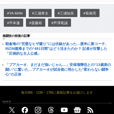
#YA-MAN
#三浦孝太
#三浦知良
#長南亮
#平本蓮
#斎藤裕
#芦澤竜誠
格闘技の前後の記事
朝倉海の“完璧なヒザ蹴り”には伏線があった…渡米に新コーチ、
RIZIN復帰までの“491日間”はどう活きたのか？ 記者が目撃した
「圧倒的な主人公感」
「ブアカーオ、まだまだ強いじゃん…」安保瑠輝也との“13歳差の
闘い”に驚いた…ブアカーオが試合後に明かした“変わらない闘争
心”の正体
毎日6時・11時・17時に最新記事をお届けします
FOLLOW US