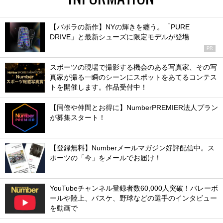
【バボラの新作】NYの輝きを纏う。「PURE
DRIVE」と最新シューズに限定モデルが登場
PR
スポーツの現場で撮影する機会のある写真家、その写
真家が撮る一瞬のシーンにスポットをあてるコンテス
トを開催します。作品受付中！
【同僚や仲間とお得に】NumberPREMIER法人プラン
が募集スタート！
【登録無料】Numberメールマガジン好評配信中。ス
ポーツの「今」をメールでお届け！
YouTubeチャンネル登録者数60,000人突破！バレーボ
ールや陸上、バスケ、野球などの選手のインタビュー
を動画で