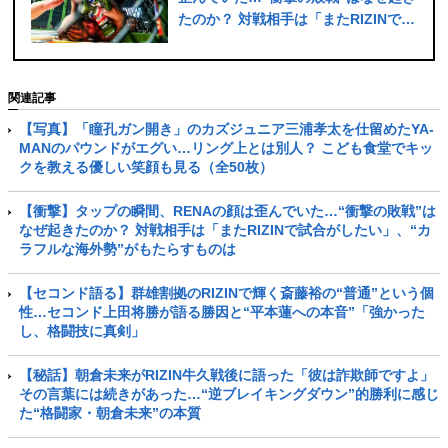
たのか？ 対戦相手は「またRIZINで試
合がしたい」、“カラフルな海外勢”が
もたらすものは
関連記事
【写真】「瞳孔ガン開き」のカズジュニア三浦孝太を仕留めたYA-
MANのパウンドがエグい…リング上とは別人？ こども食堂でキッ
クを教える優しい笑顔も見る（全50枚）
【衝撃】タップの瞬間、RENAの顔は歪んでいた…“衝撃の敗戦”は
なぜ起きたのか？ 対戦相手は「またRIZINで試合がしたい」、“カ
ラフルな海外勢”がもたらすものは
【セコンド語る】群雄割拠のRIZINで輝く斎藤裕の“普通”という個
性…セコンド上田将勝が語る勝因と“平本蓮への本音”「強かった
し、格闘技に真剣」
【秘話】朝倉未来がRIZIN牛久戦後に語った「彼は詐欺師ですよ」
その言葉には続きがあった…“逆ブレイキングダウン”的勝利に感じ
た“格闘家・朝倉未来”の本質