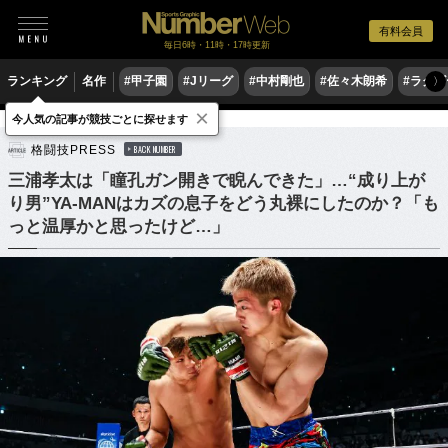
有料会員
毎日6時・11時・17時更新
ランキング
名作
#甲子園
#Jリーグ
#中村剛也
#佐々木朗希
#ラグ
〉
×
今人気の記事が競技ごとに探せます
格闘技
その他
格闘技PRESS
BACK NUMBER
三浦孝太は「瞳孔ガン開きで睨んできた」…“成り上が
り男”YA-MANはカズの息子をどう丸裸にしたのか？「も
っと温厚かと思ったけど…」