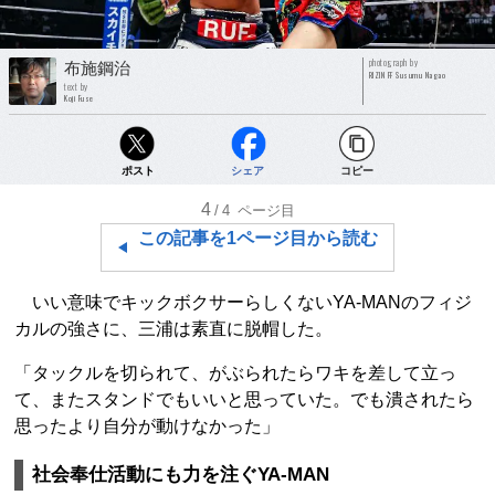
photograph by
布施鋼治
RIZIN FF Susumu Nagao
text by
Koji Fuse
ポスト
シェア
コピー
4
/4
ページ目
この記事を1ページ目から読む
いい意味でキックボクサーらしくないYA-MANのフィジ
カルの強さに、三浦は素直に脱帽した。
「タックルを切られて、がぶられたらワキを差して立っ
て、またスタンドでもいいと思っていた。でも潰されたら
思ったより自分が動けなかった」
社会奉仕活動にも力を注ぐYA-MAN