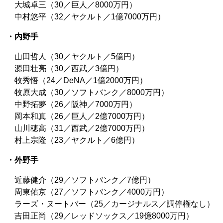
大城卓三（30／巨人／8000万円）
中村悠平（32／ヤクルト／1億7000万円）
・内野手
山田哲人（30／ヤクルト／5億円）
源田壮亮（30／西武／3億円）
牧秀悟（24／DeNA／1億2000万円）
牧原大成（30／ソフトバンク／8000万円）
中野拓夢（26／阪神／7000万円）
岡本和真（26／巨人／2億7000万円）
山川穂高（31／西武／2億7000万円）
村上宗隆（23／ヤクルト／6億円）
・外野手
近藤健介（29／ソフトバンク／7億円）
周東佑京（27／ソフトバンク／4000万円）
ラーズ・ヌートバー（25／カージナルス／調停権なし）
吉田正尚（29／レッドソックス／19億8000万円）