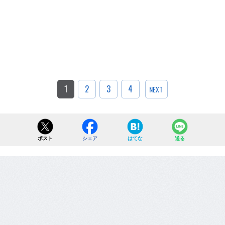
1
2
3
4
NEXT
ポスト
シェア
はてな
送る