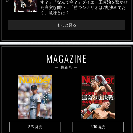
す？」「なんで今？」ダイエー王貞治を驚かせ
た唐突な問い…「勝つシナリオは7割決めてお
く」意味とは？
もっと見る
MAGAZINE
最新号
8/6
4/16
発売
発売