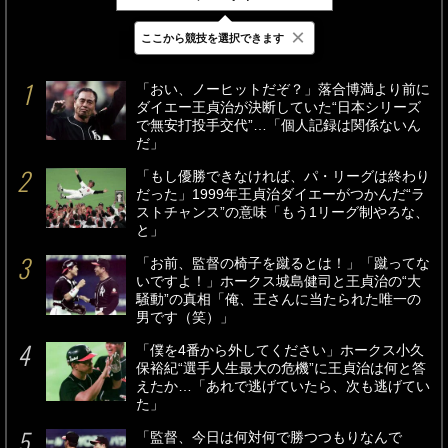
×
ここから競技を選択できます
最新
24時間
週間
「おい、ノーヒットだぞ？」落合博満より前に
ダイエー王貞治が決断していた“日本シリーズ
で無安打投手交代”…「個人記録は関係ないん
だ」
「もし優勝できなければ、パ・リーグは終わり
だった」1999年王貞治ダイエーがつかんだ“ラ
ストチャンス”の意味「もう1リーグ制やろな、
と」
「お前、監督の椅子を蹴るとは！」「蹴ってな
いですよ！」ホークス城島健司と王貞治の“大
騒動”の真相「俺、王さんに当たられた唯一の
男です（笑）」
「僕を4番から外してください」ホークス小久
保裕紀“選手人生最大の危機”に王貞治は何と答
えたか…「あれで逃げていたら、次も逃げてい
た」
「監督、今日は何対何で勝つつもりなんで