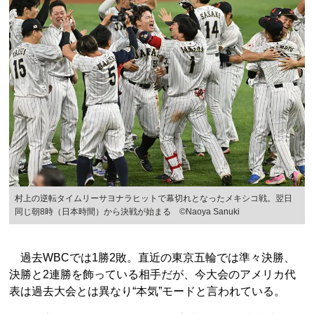
村上の逆転タイムリーサヨナラヒットで幕切れとなったメキシコ戦。翌日
同じ朝8時（日本時間）から決戦が始まる ©Naoya Sanuki
過去WBCでは1勝2敗。直近の東京五輪では準々決勝、
決勝と2連勝を飾っている相手だが、今大会のアメリカ代
表は過去大会とは異なり“本気”モードと言われている。