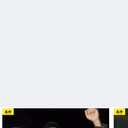
名作
名作