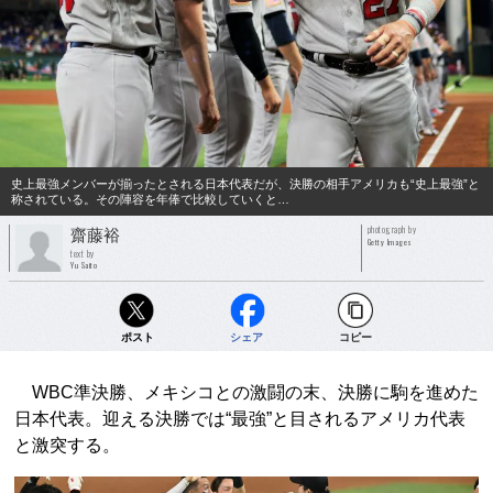
史上最強メンバーが揃ったとされる日本代表だが、決勝の相手アメリカも“史上最強”と
称されている。その陣容を年俸で比較していくと…
photograph by
齋藤裕
Getty Images
text by
Yu Saito
ポスト
シェア
コピー
WBC準決勝、メキシコとの激闘の末、決勝に駒を進めた
日本代表。迎える決勝では“最強”と目されるアメリカ代表
と激突する。