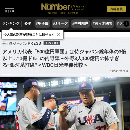
有料会員
毎日6時・11時・17時更新
ランキング
名作
#甲子園
#Jリーグ
#中村剛也
#佐々木朗希
#ラグ
〉
×
今人気の記事が競技ごとに探せます
野球
プロ野球
侍ジャパン
侍ジャパンPRESS
BACK NUMBER
アメリカ代表「500億円軍団」は侍ジャパン総年俸の3倍
以上…“1億ドル”の内野陣＋外野3人100億円の怖すぎ
る“銀河系打線”＜WBC日米年俸比較＞
2023/03/22 06:00