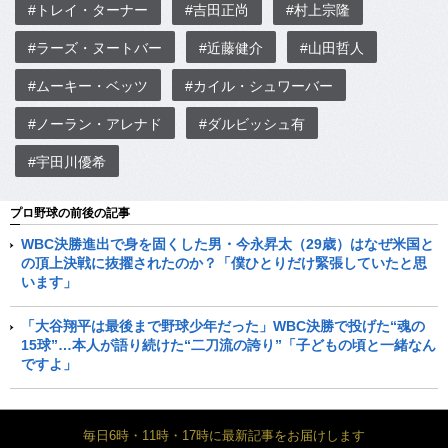
#トレイ・ターナー
#吉田正尚
#村上宗隆
#ラーズ・ヌートバー
#近藤健介
#山田哲人
#ムーキー・ベッツ
#カイル・シュワーバー
#ノーラン・アレナド
#ダルビッシュ有
#宇田川優希
プロ野球の前後の記事
WBC決勝進出で身を固くした男・今永昇太（29歳）はなぜ米国と
の頂上決戦に抜擢されたのか？「僕ひとりだけ緊張していたと思
います」
「大谷翔平は最後まで野球少年だった」WBC決勝で投げた“魂の
15球”…本人が語り続けた“二刀流の誇り”「子どもの頃と一緒なん
ですよ」
毎日6時・11時・17時に最新記事をお届けします