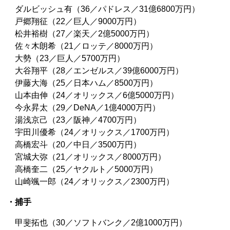
ダルビッシュ有（36／パドレス／31億6800万円）
戸郷翔征（22／巨人／9000万円）
松井裕樹（27／楽天／2億5000万円）
佐々木朗希（21／ロッテ／8000万円）
大勢（23／巨人／5700万円）
大谷翔平（28／エンゼルス／39億6000万円）
伊藤大海（25／日本ハム／8500万円）
山本由伸（24／オリックス／6億5000万円）
今永昇太（29／DeNA／1億4000万円）
湯浅京己（23／阪神／4700万円）
宇田川優希（24／オリックス／1700万円）
高橋宏斗（20／中日／3500万円）
宮城大弥（21／オリックス／8000万円）
高橋奎二（25／ヤクルト／5000万円）
山崎颯一郎（24／オリックス／2300万円）
・捕手
甲斐拓也（30／ソフトバンク／2億1000万円）