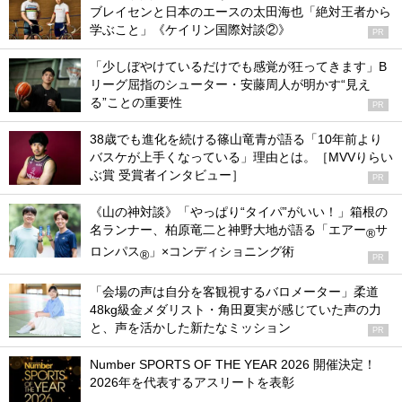
ブレイセンと日本のエースの太田海也「絶対王者から
学ぶこと」《ケイリン国際対談②》
PR
「少しぼやけているだけでも感覚が狂ってきます」B
リーグ屈指のシューター・安藤周人が明かす“見え
る”ことの重要性
PR
38歳でも進化を続ける篠山竜青が語る「10年前より
バスケが上手くなっている」理由とは。［MVVりらい
ぶ賞 受賞者インタビュー］
PR
《山の神対談》「やっぱり“タイパ”がいい！」箱根の
名ランナー、柏原竜二と神野大地が語る「エアー
サ
®
ロンパス
」×コンディショニング術
®
PR
「会場の声は自分を客観視するバロメーター」柔道
48kg級金メダリスト・角田夏実が感じていた声の力
と、声を活かした新たなミッション
PR
Number SPORTS OF THE YEAR 2026 開催決定！
2026年を代表するアスリートを表彰