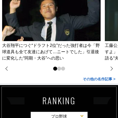
大谷翔平につぐ“ドラフト2位”だった強打者は今「野
工藤公
球道具も全て友達にあげて…ニートでした」引退後
すよ」
に変化した“同期・大谷”への思い
語る“
その他の名作記事 >
RANKING
プロ野球