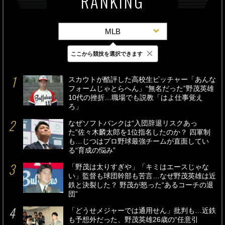
RANKING
MLB
×
ここから競技を選択できます
最新
24時間
週間
スカウトが酷評した高校生ピッチャー「あんな
フォームじゃとらへん」“無名だった”野茂英雄
10代の挫折…職場でも説教「はよ仕事覚え
ろ」
なぜソフトバンクは“入団辞退リスクあっ
た”佐々木麟太郎を1位指名したのか？ 四軍制
も…じつはプロ野球最強チームが直面してい
る“育成の悩み”
「野茂は太りすぎや」「キミはエースじゃな
い」監督も球団幹部も苦言…なぜ野茂英雄は近
鉄と決裂した？ 野茂が怒った“あるコーチの退
団”
「どうせメジャーでは通用せん」批判も…近鉄
も予想外だった、野茂英雄26歳の“任意引