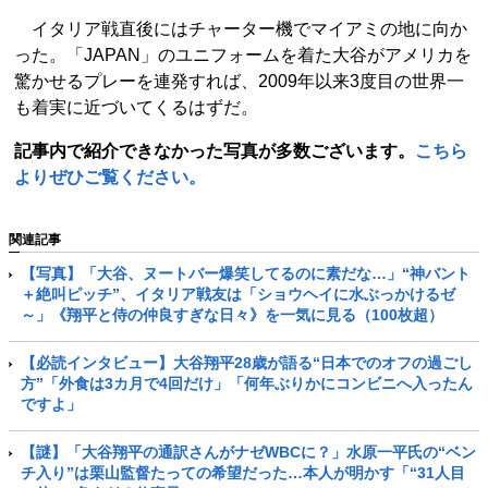
イタリア戦直後にはチャーター機でマイアミの地に向か
った。「JAPAN」のユニフォームを着た大谷がアメリカを
驚かせるプレーを連発すれば、2009年以来3度目の世界一
も着実に近づいてくるはずだ。
記事内で紹介できなかった写真が多数ございます。
こちら
よりぜひご覧ください。
関連記事
【写真】「大谷、ヌートバー爆笑してるのに素だな…」“神バント
＋絶叫ピッチ”、イタリア戦友は「ショウヘイに水ぶっかけるゼ
～」《翔平と侍の仲良すぎな日々》を一気に見る（100枚超）
【必読インタビュー】大谷翔平28歳が語る“日本でのオフの過ごし
方”「外食は3カ月で4回だけ」「何年ぶりかにコンビニへ入ったん
ですよ」
【謎】「大谷翔平の通訳さんがナゼWBCに？」水原一平氏の“ベン
チ入り”は栗山監督たっての希望だった…本人が明かす「“31人目