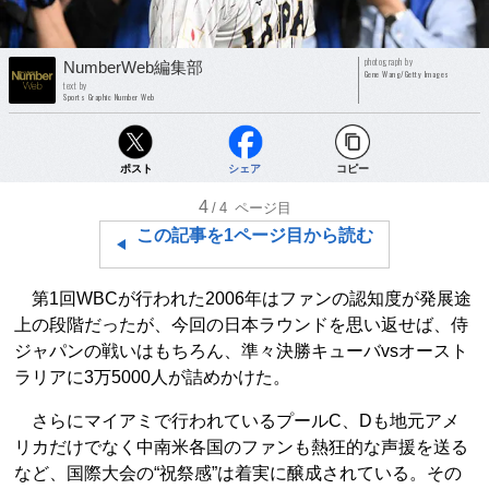
photograph by
NumberWeb編集部
Gene Wang/Getty Images
text by
Sports Graphic Number Web
ポスト
シェア
コピー
4
/4
ページ目
この記事を1ページ目から読む
第1回WBCが行われた2006年はファンの認知度が発展途
上の段階だったが、今回の日本ラウンドを思い返せば、侍
ジャパンの戦いはもちろん、準々決勝キューバvsオースト
ラリアに3万5000人が詰めかけた。
さらにマイアミで行われているプールC、Dも地元アメ
リカだけでなく中南米各国のファンも熱狂的な声援を送る
など、国際大会の“祝祭感”は着実に醸成されている。その