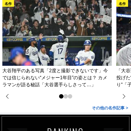
名作
名作
大谷翔平のある写真「2度と撮影できないです」今
「大谷
では信じられない“メジャー1年目”の姿とは？ カメ
投げた
ラマンが語る秘話「大谷選手らしさって…」
り”「
その他の名作記事 >