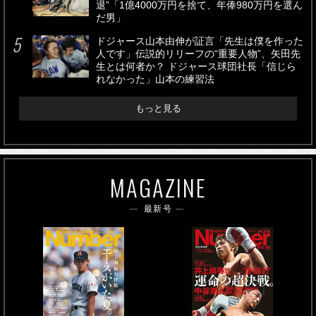
退”「1億4000万円を捨て、年俸980万円を選ん
だ男」
ドジャース山本由伸が証言「先生は僕を作った
人です」伝説的リリーフの“重要人物”、矢田先
生とは何者か？ ドジャース球団社長「信じら
れなかった」山本の練習法
もっと見る
MAGAZINE
最新号