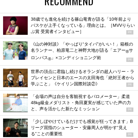
RECOMMEND
38歳でも進化を続ける篠山竜青が語る「10年前より
バスケが上手くなっている」理由とは。［MVVりらい
ぶ賞 受賞者インタビュー］
PR
《山の神対談》「やっぱり“タイパ”がいい！」箱根の
名ランナー、柏原竜二と神野大地が語る「エアー
サ
®
ロンパス
」×コンディショニング術
®
PR
世界の頂点に君臨し続けるオランダの超人ハリー・ラ
ブレイセンと日本のエースの太田海也「絶対王者から
学ぶこと」《ケイリン国際対談②》
PR
「会場の声は自分を客観視するバロメーター」柔道
48kg級金メダリスト・角田夏実が感じていた声の力
と、声を活かした新たなミッション
PR
「少しぼやけているだけでも感覚が狂ってきます」B
リーグ屈指のシューター・安藤周人が明かす“見え
る”ことの重要性
PR