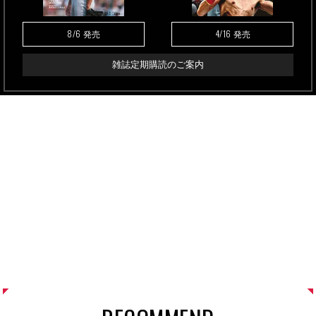
8/6
4/16
発売
発売
雑誌定期購読のご案内